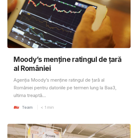
Moody’s menține ratingul de țară
al României
Agenția Moody’s menține ratingul de țară al
României pentru datoriile pe termen lung la Baa3,
ultima treaptă...
Team
< 1
min