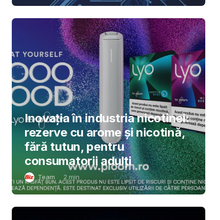
Inovația în industria nicotinei:
rezerve cu arome și nicotină,
fără tutun, pentru
consumatorii adulți
Team
2
min