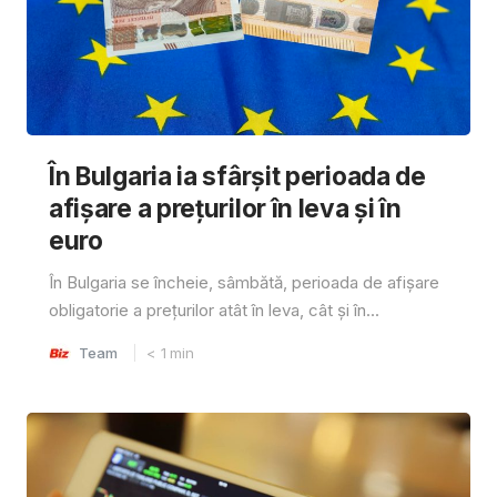
În Bulgaria ia sfârşit perioada de
afișare a prețurilor în ​​leva și în
euro
În Bulgaria se încheie, sâmbătă, perioada de afișare
obligatorie a prețurilor atât în ​​leva, cât și în...
Team
< 1
min