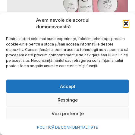
Avem nevoie de acordul
dumneavoastră
Pentru a oferi cele mai bune experiențe, folosim tehnologii precum
Cum transformi cele mai
cookie-urile pentru a stoca și/sau accesa informațiile despre
dispozitiv. Consimțământul pentru aceste tehnologii ne va permite să
frumoase amintiri ale verii într-
procesăm date precum comportamentul de navigare sau ID-uri unice
o bijuterie Pandora pe care o
pe acest site. Neconsimțământul sau retragerea consimțământului
poate afecta negativ anumite caracteristici și funcții.
porți zi de zi
Vara este, pentru mulți dintre noi, anotimpul în care
Accept
se întâmplă cele mai importante lucruri. Plecăm în
vacanțe pe care le planificăm luni...
Respinge
Cristiana Todiresei
Vezi preferințe
POLITICĂ DE CONFIDENȚIALITATE