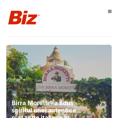
Gabriel Barliga
Birra Moretti® a adus
spiritul unei autentice
piazzette italiene în