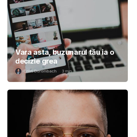
Vara asta, buzunarul tău ia o
decizie grea
Cristi Dorombach
3
min