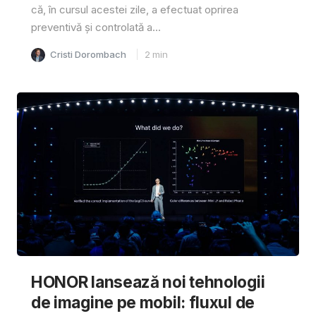
că, în cursul acestei zile, a efectuat oprirea
preventivă și controlată a...
Cristi Dorombach
2
min
HONOR lansează noi tehnologii
de imagine pe mobil: fluxul de