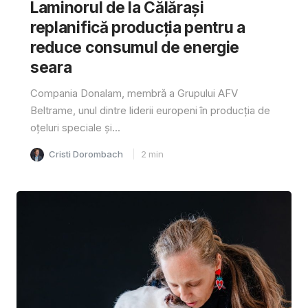
Laminorul de la Călărași
replanifică producția pentru a
reduce consumul de energie
seara
Compania Donalam, membră a Grupului AFV
Beltrame, unul dintre liderii europeni în producția de
oțeluri speciale și...
Cristi Dorombach
2
min