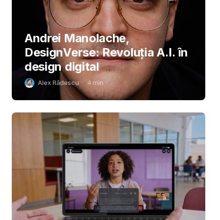
Andrei Manolache,
DesignVerse: Revoluția A.I. în
design digital
Alex Rădescu
4
min