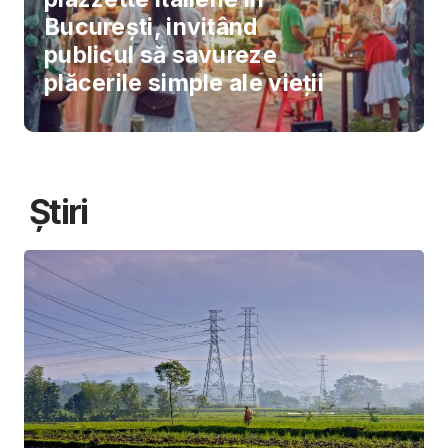
București, invitând
publicul să savureze
plăcerile simple ale vieții
Știri