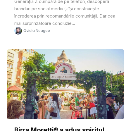
Generația Z cumpără de pe telefon, descoperă
branduri pe social media și își construiește
încrederea prin recomandările comunității. Dar cea
mai surprinzătoare concluzie...
Ovidiu Neagoe
Birra Moretti® a adus spiritul