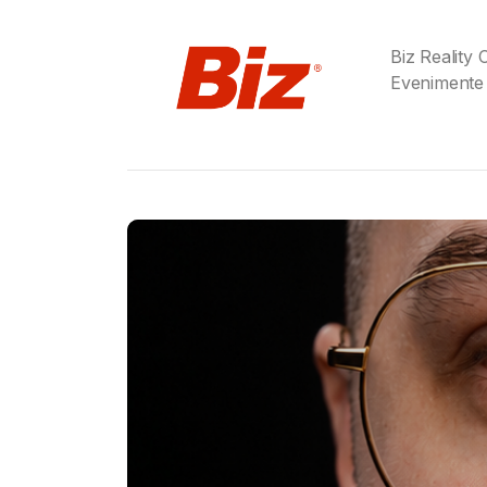
Biz Reality
Evenimente
Gabriel Barliga
Birra Moretti® a adu