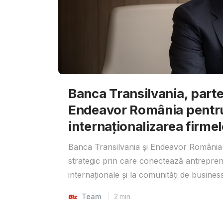
Banca Transilvania, parte
Endeavor România pentr
internaționalizarea firmel
Banca Transilvania și Endeavor România 
strategic prin care conectează antrepreno
internaționale și la comunități de business
Team
2
min