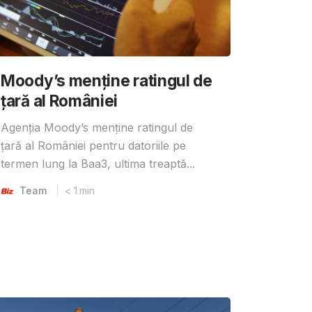
Moody’s menține ratingul de
țară al României
Agenția Moody’s menține ratingul de
țară al României pentru datoriile pe
termen lung la Baa3, ultima treaptă...
Team
< 1
min