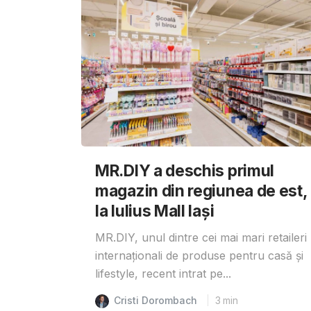
MR.DIY a deschis primul
magazin din regiunea de est,
la Iulius Mall Iași
MR.DIY, unul dintre cei mai mari retaileri
internaționali de produse pentru casă și
lifestyle, recent intrat pe...
Cristi Dorombach
3
min