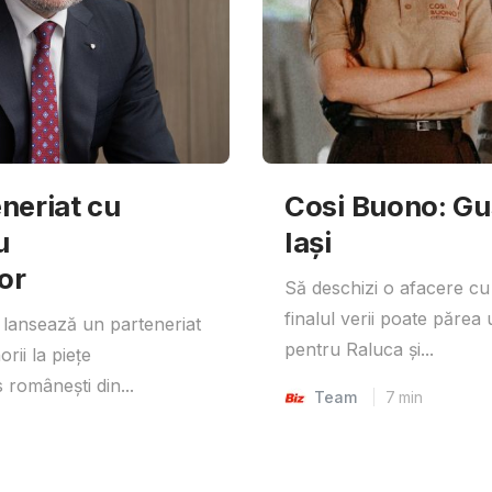
neriat cu
Cosi Buono: Gust
u
Iași
or
Să deschizi o afacere cu
finalul verii poate părea 
lansează un parteneriat
pentru Raluca și...
rii la piețe
 românești din...
Team
7
min