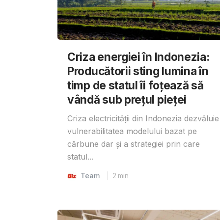
Criza energiei în Indonezia:
Producătorii sting lumina în
timp de statul îi foțează să
vândă sub prețul pieței
Criza electricității din Indonezia dezvăluie
vulnerabilitatea modelului bazat pe
cărbune dar și a strategiei prin care
statul...
Team
2
min