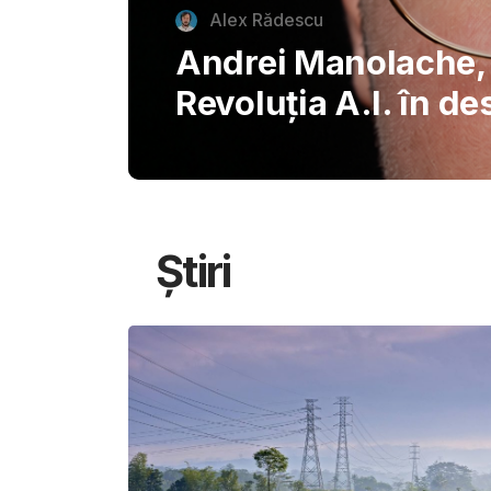
autentice piazzette 
București, invitând
savureze plăcerile s
Știri