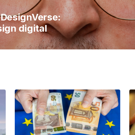
italiene în
 publicul să
imple ale vieții