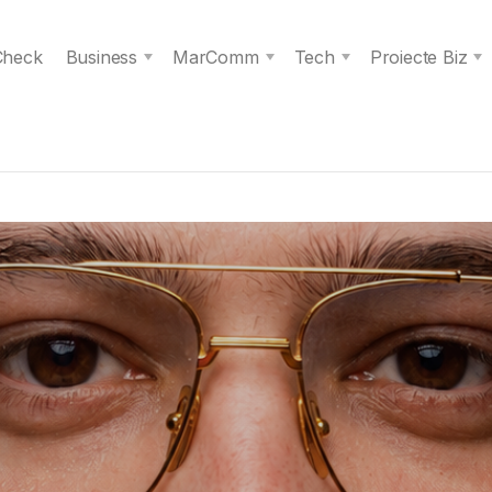
 Check
Business
MarComm
Tech
Proiecte Biz
s spiritul unei