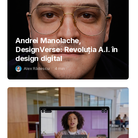
Andrei Manolache,
DesignVerse: Revoluția A.I. în
design digital
Alex Rădescu
4
min