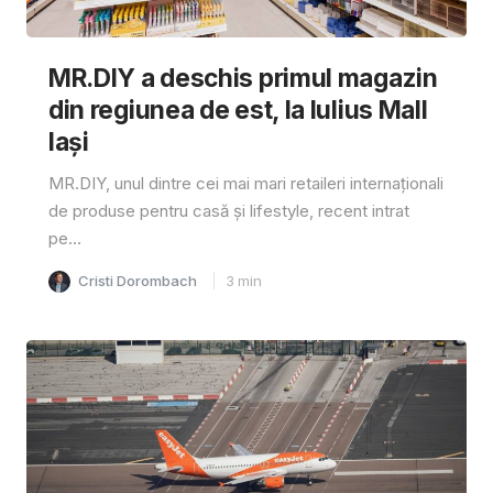
MR.DIY a deschis primul magazin
din regiunea de est, la Iulius Mall
Iași
MR.DIY, unul dintre cei mai mari retaileri internaționali
de produse pentru casă și lifestyle, recent intrat
pe...
Cristi Dorombach
3
min