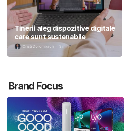
Tinerii aleg dispozitive digitale
care sunt sustenabile
Cristi Dorombach
3
min
Brand Focus