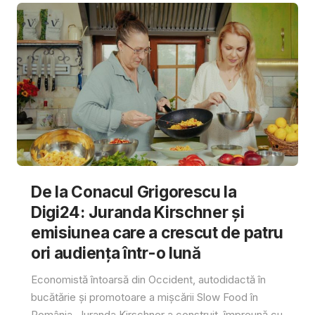
De la Conacul Grigorescu la
Digi24: Juranda Kirschner și
emisiunea care a crescut de patru
ori audiența într-o lună
Economistă întoarsă din Occident, autodidactă în
bucătărie și promotoare a mișcării Slow Food în
România, Juranda Kirschner a construit, împreună cu