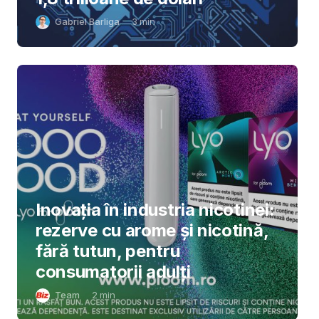
Gabriel Barliga
3
min
Inovația în industria nicotinei:
rezerve cu arome și nicotină,
fără tutun, pentru
consumatorii adulți
Team
2
min