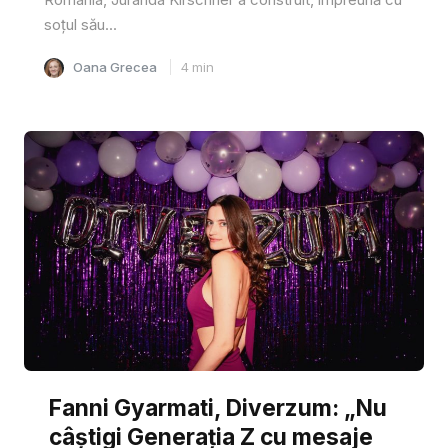
soțul său...
Oana Grecea
4
min
Fanni Gyarmati, Diverzum: „Nu
câștigi Generația Z cu mesaje