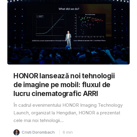
HONOR lansează noi tehnologii
de imagine pe mobil: fluxul de
lucru cinematografic ARRI
În cadrul evenimentului HONOR Imaging Technology
Launch, organizat la Hengdian, HONOR a prezentat
cele mai noi tehnologii...
Cristi Dorombach
6
min