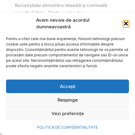
Bucureștiului atmosfera relaxată și convivială
specifică Italiei. Printr-o serie de...
Avem nevoie de acordul
Gabriel Barliga
dumneavoastră
Pentru a oferi cele mai bune experiențe, folosim tehnologii precum
cookie-urile pentru a stoca și/sau accesa informațiile despre
dispozitiv. Consimțământul pentru aceste tehnologii ne va permite să
procesăm date precum comportamentul de navigare sau ID-uri unice
pe acest site. Neconsimțământul sau retragerea consimțământului
poate afecta negativ anumite caracteristici și funcții.
Accept
Respinge
Vezi preferințe
Cum transformi cele mai
POLITICĂ DE CONFIDENȚIALITATE
frumoase amintiri ale verii într-