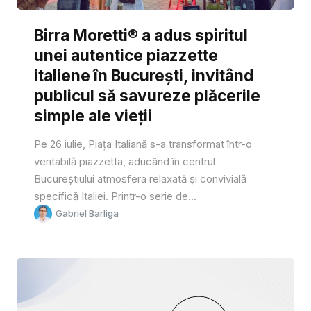
Birra Moretti® a adus spiritul
unei autentice piazzette
italiene în București, invitând
publicul să savureze plăcerile
simple ale vieții
Pe 26 iulie, Piața Italiană s-a transformat într-o
veritabilă piazzetta, aducând în centrul
Bucureștiului atmosfera relaxată și convivială
specifică Italiei. Printr-o serie de...
Gabriel Barliga