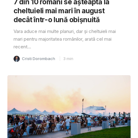
7 din 10 români se așteaptă la
cheltuieli mai mari în august
decât într-o lună obișnuită
Vara aduce mai multe planuri, dar și cheltuieli mai
mari pentru majoritatea românilor, arată cel mai
recent...
Cristi Dorombach
3
min