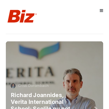
Cristi Dorombach
Richard Joannides,
Verita International
School: Școlile nu pot