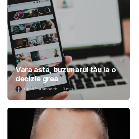
Vara asta, buzunarul tău ia o
decizie grea
Cristi Dorombach
3
min