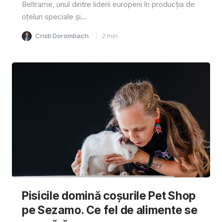
Beltrame, unul dintre liderii europeni în producția de
oțeluri speciale și...
Cristi Dorombach
2
min
Pisicile domină coșurile Pet Shop
pe Sezamo. Ce fel de alimente se