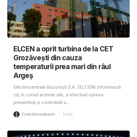
ELCEN a oprit turbina de la CET
Grozăvești din cauza
temperaturii prea mari din râul
Argeș
Electrocentrale București S.A. (ELCEN) informează
că, în cursul acestei zile, a efectuat oprirea
preventivă și controlată a...
Cristi Dorombach
2
min