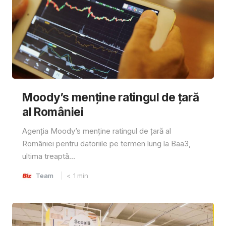
Moody’s menține ratingul de țară
al României
Agenția Moody’s menține ratingul de țară al
României pentru datoriile pe termen lung la Baa3,
ultima treaptă...
Team
< 1
min