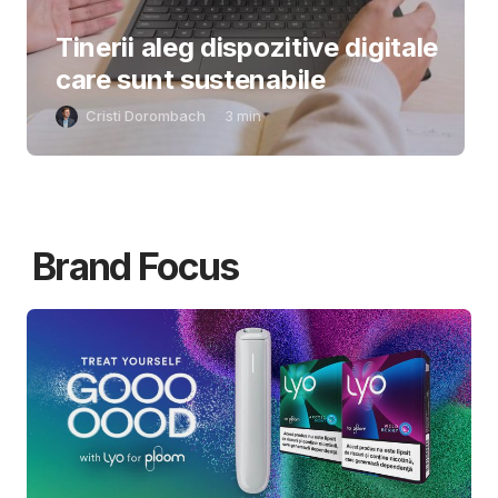
Tinerii aleg dispozitive digitale
care sunt sustenabile
Cristi Dorombach
3
min
Brand Focus