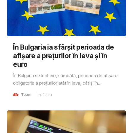
În Bulgaria ia sfârşit perioada de
afișare a prețurilor în ​​leva și în
euro
În Bulgaria se încheie, sâmbătă, perioada de afișare
obligatorie a prețurilor atât în ​​leva, cât și în...
Team
< 1
min