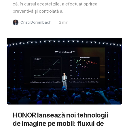
că, în cursul acestei zile, a efectuat oprirea
preventivă și controlată a...
Cristi Dorombach
2
min
HONOR lansează noi tehnologii
de imagine pe mobil: fluxul de