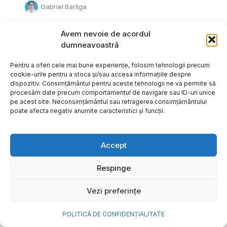
Gabriel Barliga
Avem nevoie de acordul
dumneavoastră
Pentru a oferi cele mai bune experiențe, folosim tehnologii precum
cookie-urile pentru a stoca și/sau accesa informațiile despre
dispozitiv. Consimțământul pentru aceste tehnologii ne va permite să
procesăm date precum comportamentul de navigare sau ID-uri unice
pe acest site. Neconsimțământul sau retragerea consimțământului
poate afecta negativ anumite caracteristici și funcții.
Accept
Respinge
Cum transformi cele mai
Vezi preferințe
frumoase amintiri ale verii într-
o bijuterie Pandora pe care o
POLITICĂ DE CONFIDENȚIALITATE
porți zi de zi