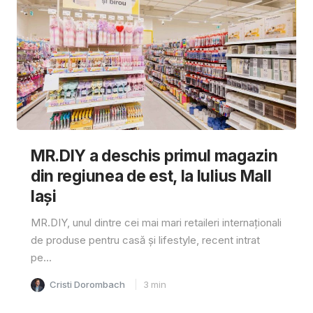
MR.DIY a deschis primul magazin
din regiunea de est, la Iulius Mall
Iași
MR.DIY, unul dintre cei mai mari retaileri internaționali
de produse pentru casă și lifestyle, recent intrat
pe...
Cristi Dorombach
3
min