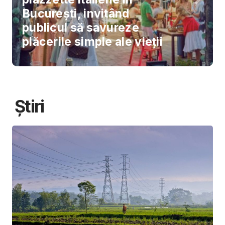
București, invitând
publicul să savureze
plăcerile simple ale vieții
Știri