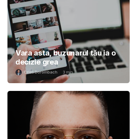
Vara asta, buzunarul tău ia o
decizie grea
Cristi Dorombach
3
min