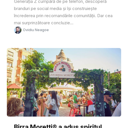
Generația Z cumpără de pe telefon, descoperă
branduri pe social media și își construiește
încrederea prin recomandările comunității. Dar cea
mai surprinzătoare concluzie...
Ovidiu Neagoe
Birra Moretti® a adus spiritul