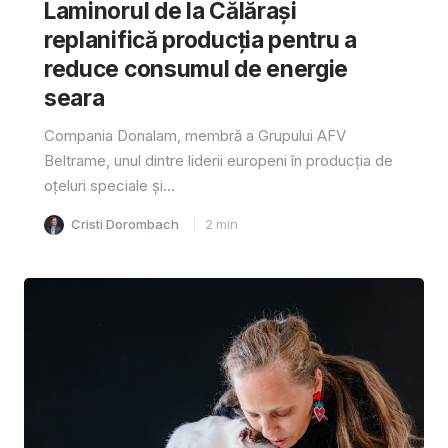
Laminorul de la Călărași
replanifică producția pentru a
reduce consumul de energie
seara
Compania Donalam, membră a Grupului AFV
Beltrame, unul dintre liderii europeni în producția de
oțeluri speciale și...
Cristi Dorombach
2
min