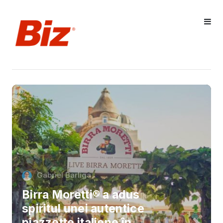
Gabriel Barliga
Birra Moretti® a adus
spiritul unei autentice
piazzette italiene în