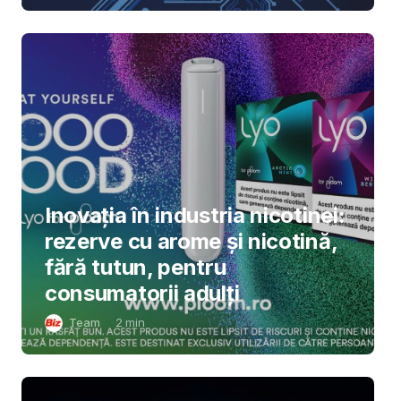
Inovația în industria nicotinei:
rezerve cu arome și nicotină,
fără tutun, pentru
consumatorii adulți
Team
2
min