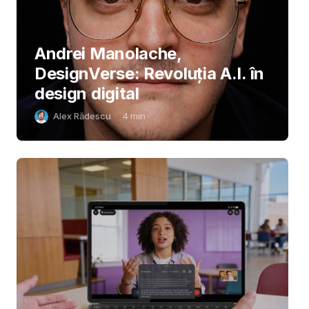
Andrei Manolache,
DesignVerse: Revoluția A.I. în
design digital
Alex Rădescu
4
min