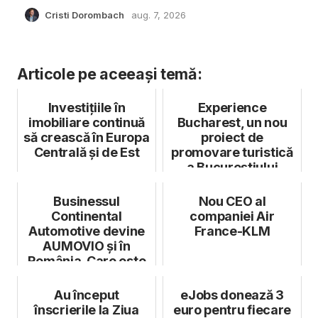
Cristi Dorombach
aug. 7, 2026
Articole pe aceeași temă:
Investițiile în
Experience
imobiliare continuă
Bucharest, un nou
să crească în Europa
proiect de
Centrală și de Est
promovare turistică
a Bucureștiului
Businessul
Nou CEO al
Continental
companiei Air
Automotive devine
France-KLM
AUMOVIO și în
România. Care este
strategia noului
brand
Au început
eJobs donează 3
înscrierile la Ziua
euro pentru fiecare