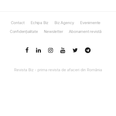
Contact
Echipa Biz
Biz Agency
Evenimente
Confidențialitate
Newsletter
Abonament revistă
Revista Biz - prima revista de afaceri din România