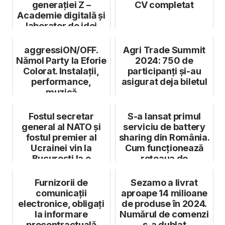
generaţiei Z –
CV completat
Academie digitală şi
laborator de idei
pentru tinerii ...
aggressiON/OFF.
Agri Trade Summit
Nămol Party la Eforie
2024: 750 de
Colorat. Instalații,
participanți și-au
performance,
asigurat deja biletul
muzică
experimentală,
murale...
Fostul secretar
S-a lansat primul
general al NATO și
serviciu de battery
fostul premier al
sharing din România.
Ucrainei vin la
Cum funcționează
București la o
rețeaua de
conferință econo...
energomate
Furnizorii de
Sezamo a livrat
comunicații
aproape 14 milioane
electronice, obligați
de produse în 2024.
la informare
Numărul de comenzi
precontractuală
s-a dublat