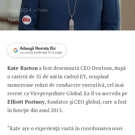
26 iul. 2024
< 1
min
Team
Adaugă Revista Biz
ca sursă preferată în Google
Kate Barton
a fost desemnată CEO Dentons, după
Kate Barton este noul CEO Dentons
o carieră de 35 de ani în cadrul EY, ocupând
numeroase roluri de conducere executivă, cel mai
recent ca Vicepreședinte Global. Ea îl va succeda pe
Elliott Portnoy
, fondator și CEO global, care a fost
în funcție din anul 2013.
“Kate are o experiență vastă în coordonarea unei