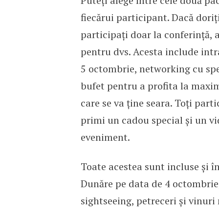
Puteți alege între cele două pa
fiecărui participant. Dacă doriți
participați doar la conferință,
pentru dvs. Acesta include intr
5 octombrie, networking cu spec
bufet pentru a profita la maxi
care se va ține seara. Toți parti
primi un cadou special și un vi
eveniment.
Toate acestea sunt incluse și î
Dunăre pe data de 4 octombrie,
sightseeing, petreceri și vinuri