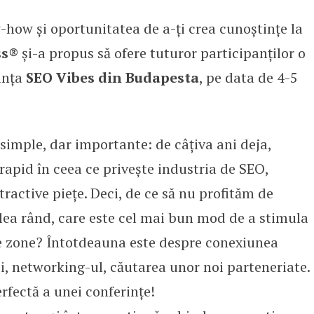
how și oportunitatea de a-ți crea cunoștințe la
ortantă conferință de SEO din r
ss®
și-a propus să ofere tuturor participanților o
ința
SEO Vibes din Budapesta
, pe data de 4-5
 simple, dar importante: de câțiva ani deja,
apid în ceea ce privește industria de SEO,
ractive piețe. Deci, de ce să nu profităm de
ilea rând, care este cel mai bun mod de a stimula
te zone? Întotdeauna este despre conexiunea
i, networking-ul, căutarea unor noi parteneriate.
erfectă a unei conferințe!