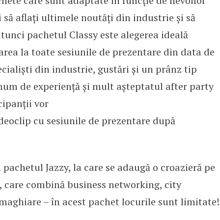
chete care sunt adaptate în funcție de nevoilor
 să aflați ultimele noutăți din industrie și să
 atunci pachetul Classy este alegerea ideală
area la toate sesiunile de prezentare din data de
ialiști din industrie, gustări și un prânz tip
mum de experiență și mult așteptatul after party
cipanții vor
deoclip cu sesiunile de prezentare după
n pachetul Jazzy, la care se adaugă o croazieră pe
 care combină business networking, city
 maghiare – în acest pachet locurile sunt limitate!