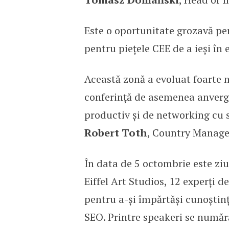
Este o oportunitate grozavă p
pentru piețele CEE de a ieși în 
Această zonă a evoluat foarte m
conferință de asemenea anverg
productiv și de networking cu sp
Robert Toth
, Country Manage
În data de 5 octombrie este ziua
Eiffel Art Studios, 12 experți d
pentru a-și împărtăși cunoștinț
SEO. Printre speakeri se număr