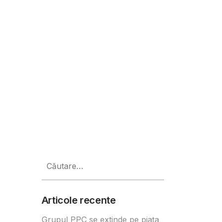
egiunea CEE
Caută
după:
Articole recente
Grupul PPC se extinde pe piața