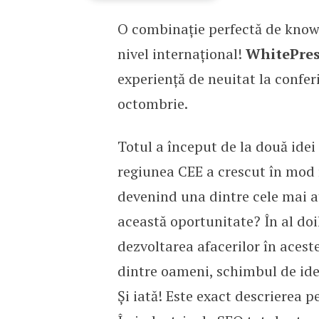
O combinație perfectă de know-
SEO Vibes, cea mai imp
nivel internațional!
WhitePre
experiență de neuitat la confer
octombrie.
Totul a început de la două idei
regiunea CEE a crescut în mod r
devenind una dintre cele mai at
această oportunitate? În al do
dezvoltarea afacerilor în aces
dintre oameni, schimbul de ide
Și iată! Este exact descrierea p