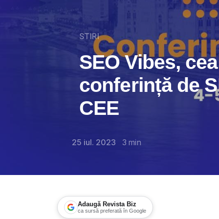
STIRI
SEO Vibes, cea
conferință de 
CEE
25 iul. 2023
3
min
Adaugă Revista Biz
ca sursă preferată în Google