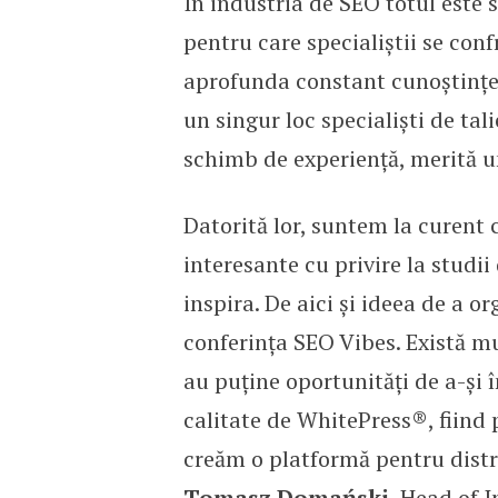
În industria de SEO totul este
pentru care specialiștii se con
aprofunda constant cunoștințel
un singur loc specialiști de ta
schimb de experiență, merită 
Datorită lor, suntem la curent 
interesante cu privire la studi
inspira. De aici și ideea de a 
conferința SEO Vibes. Există mu
au puține oportunități de a-și 
calitate de WhitePress®, fiind 
creăm o platformă pentru distri
Tomasz Domański
, Head of 