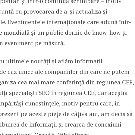
 spontan și într-o continuă schimbare – motiv
fruntă cu provocarea de a-și actualiza și
e. Evenimentele internaționale care adună într-
lie mondială și un public dornic de know-how și
un eveniment pe măsură.
cu ultimele noutăți și aflăm informații
i de caz unice ale companiilor din care ne putem
organiza cea mai mare conferință din regiunea CEE,
lți specialiști SEO în regiunea CEE, dar aceștia
împărtăși cunoștințele, motiv pentru care, în
prezent pe aceste piețe de câțiva ani, am decis să
buirea de informații și crearea de conexiuni –
International Growth, WhitePress.