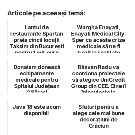
Articole pe aceeași temă:
Lanțul de
Wargha Enayati,
restaurante Spartan
Enayati Medical City:
preia cincii locații
Sper ca aceste crize
Taksim din București
medicale să ne fi
pentru 1 mil. euro
trezit la realitate
Donalam donează
Răsvan Radu va
echipamente
coordona proiectele
medicale pentru
strategice UniCredit
Spitalul Județean
Group din CEE. Cine îl
Călărași
înlocuiește la
conduc...
Java 18 este acum
Sfaturi pentru a
disponibil
alege cele mai bune
decorațiuni de
Crăciun