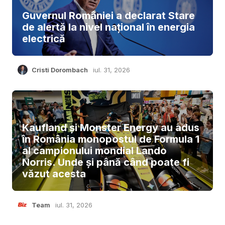
Guvernul României a declarat Stare
de alertă la nivel național în energia
electrică
Cristi Dorombach
iul. 31, 2026
Kaufland și Monster Energy au adus
în România monopostul de Formula 1
al campionului mondial Lando
Norris. Unde și până când poate fi
văzut acesta
Team
iul. 31, 2026