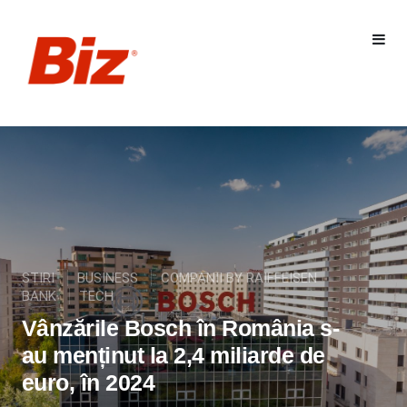
STIRI
BUSINESS
COMPANII BY RAIFFEISEN
BANK
TECH
Vânzările Bosch în România s-
au menținut la 2,4 miliarde de
euro, în 2024