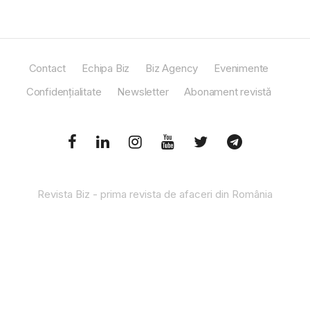
Contact
Echipa Biz
Biz Agency
Evenimente
Confidențialitate
Newsletter
Abonament revistă
Revista Biz - prima revista de afaceri din România