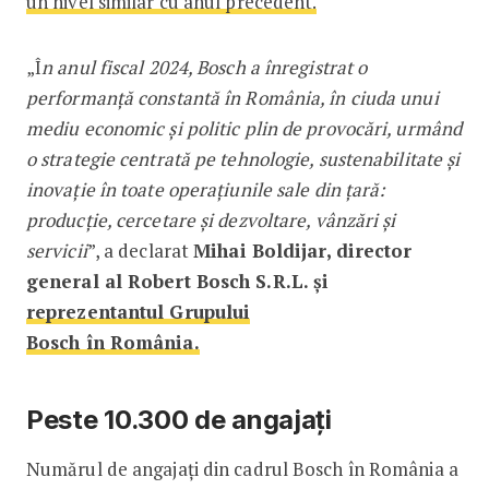
un nivel similar cu anul precedent.
„Î
n anul fiscal 2024, Bosch a înregistrat o
performanță constantă în România, în ciuda unui
mediu economic și politic plin de provocări, urmând
o strategie centrată pe tehnologie, sustenabilitate și
inovație în toate operațiunile sale din țară:
producție, cercetare și dezvoltare, vânzări și
servicii
”, a declarat
Mihai Boldijar, director
general al Robert Bosch S.R.L. și
reprezentantul Grupului
Bosch în România.
Peste 10.300 de angajați
Numărul de angajați din cadrul Bosch în România a