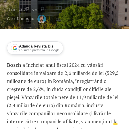
11 iun. 2025
3
min
Alex Rădescu
Adaugă Revista Biz
ca sursă preferată în Google
Bosch
a încheiat anul fiscal 2024 cu vânzări
Vânzările Bosch în România s-au menți
consolidate în valoare de 2,6 miliarde de lei (529,5
milioane de euro) în România, înregistrând o
creștere de 2,6%, în ciuda condițiilor dificile ale
pieței. Vânzările totale nete de 11,9 miliarde de lei
(2,4 miliarde de euro) din România, inclusiv
vânzările companiilor neconsolidate și livrările
interne către companiile afiliate, s-au menținut
la