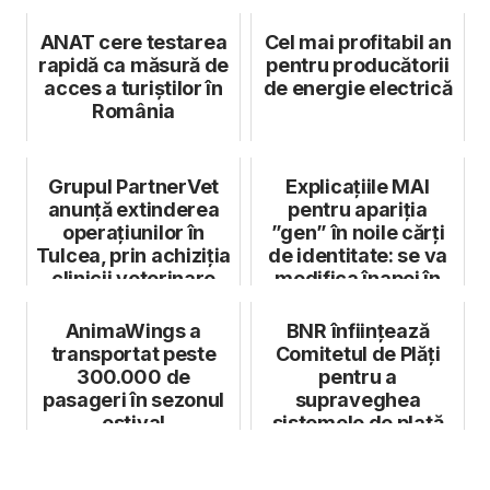
ANAT cere testarea
Cel mai profitabil an
rapidă ca măsură de
pentru producătorii
acces a turiștilor în
de energie electrică
România
Grupul PartnerVet
Explicațiile MAI
anunţă extinderea
pentru apariția
operaţiunilor în
”gen” în noile cărți
Tulcea, prin achiziţia
de identitate: se va
clinicii veterinare
modifica înapoi în
Karm...
”sex”
AnimaWings a
BNR înființează
transportat peste
Comitetul de Plăți
300.000 de
pentru a
pasageri în sezonul
supraveghea
estival
sistemele de plată
din România