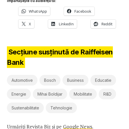
Împărtășește cu audiența ta:
WhatsApp
Facebook
X
LinkedIn
Reddit
Secțiune susținută de Raiffeisen
Bank
Automotive
Bosch
Business
Educatie
Energie
Mihai Boldijar
Mobilitate
R&D
Sustenabilitate
Tehnologie
Urmăriți Revista Biz și pe
Google News
.