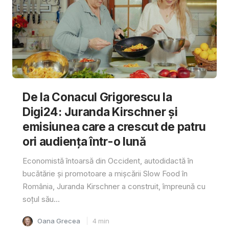
De la Conacul Grigorescu la
Digi24: Juranda Kirschner și
emisiunea care a crescut de patru
ori audiența într-o lună
Economistă întoarsă din Occident, autodidactă în
bucătărie și promotoare a mișcării Slow Food în
România, Juranda Kirschner a construit, împreună cu
soțul său...
Oana Grecea
4
min