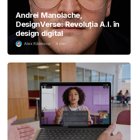
Andrei Manolache,
DesignVerse: Revoluția A.I. în
design digital
Alex Rădescu
4
min