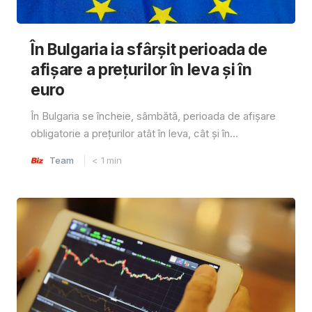
În Bulgaria ia sfârşit perioada de
afișare a prețurilor în ​​leva și în
euro
În Bulgaria se încheie, sâmbătă, perioada de afișare
obligatorie a prețurilor atât în ​​leva, cât și în...
Team
< 1
min