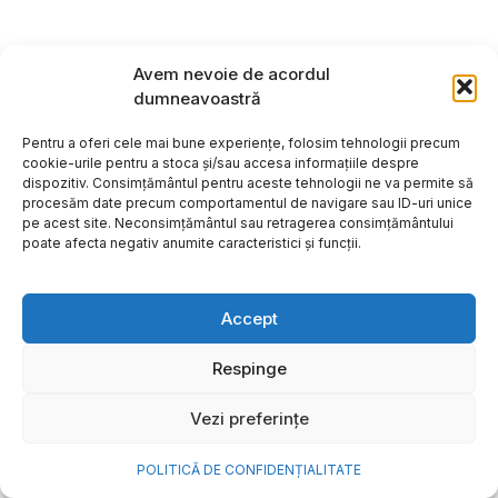
Avem nevoie de acordul
dumneavoastră
Pentru a oferi cele mai bune experiențe, folosim tehnologii precum
cookie-urile pentru a stoca și/sau accesa informațiile despre
dispozitiv. Consimțământul pentru aceste tehnologii ne va permite să
procesăm date precum comportamentul de navigare sau ID-uri unice
pe acest site. Neconsimțământul sau retragerea consimțământului
poate afecta negativ anumite caracteristici și funcții.
Accept
Cum transformi cele mai
Respinge
frumoase amintiri ale verii într-
Vezi preferințe
o bijuterie Pandora pe care o
porți zi de zi
POLITICĂ DE CONFIDENȚIALITATE