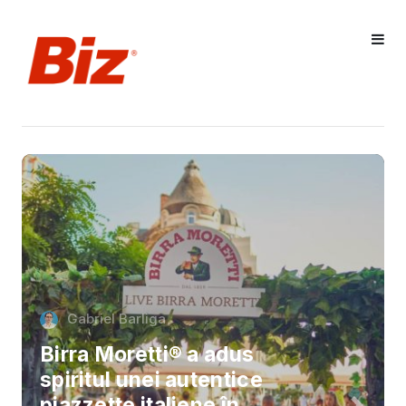
Gabriel Barliga
Birra Moretti® a adus
spiritul unei autentice
piazzette italiene în