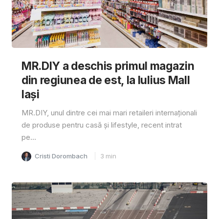
MR.DIY a deschis primul magazin
din regiunea de est, la Iulius Mall
Iași
MR.DIY, unul dintre cei mai mari retaileri internaționali
de produse pentru casă și lifestyle, recent intrat
pe...
Cristi Dorombach
3
min