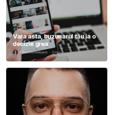
Vara asta, buzunarul tău ia o
decizie grea
Cristi Dorombach
3
min