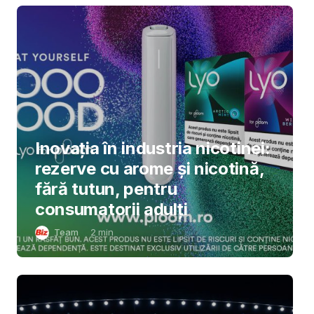
Inovația în industria nicotinei:
rezerve cu arome și nicotină,
fără tutun, pentru
consumatorii adulți
Team
2
min