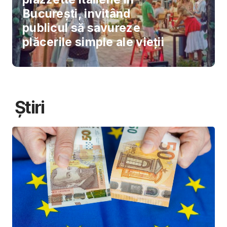
București, invitând
publicul să savureze
plăcerile simple ale vieții
Știri