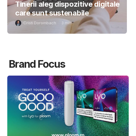
Tinerii aleg dispozitive digitale
care sunt sustenabile
Cristi Dorombach
3
min
Brand Focus