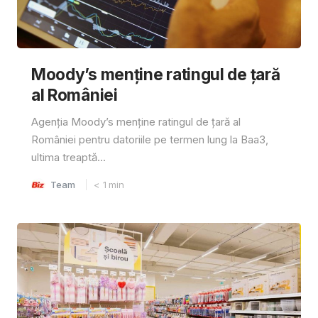
Moody’s menține ratingul de țară
al României
Agenția Moody’s menține ratingul de țară al
României pentru datoriile pe termen lung la Baa3,
ultima treaptă...
Team
< 1
min