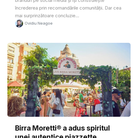
branduri pe social media și își construiește
încrederea prin recomandările comunității. Dar cea
mai surprinzătoare concluzie...
Ovidiu Neagoe
Birra Moretti® a adus spiritul
unei autentice piazzette