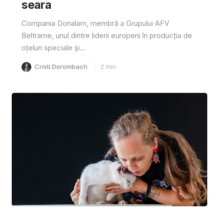
seara
Compania Donalam, membră a Grupului AFV
Beltrame, unul dintre liderii europeni în producția de
oțeluri speciale și...
Cristi Dorombach
2
min