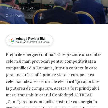
8 iun. 2026
5
min
Cristi Dorombach
Adaugă Revista Biz
ca sursă preferată în Google
Prețurile energiei continuă să reprezinte una dintre
Specialiștii din energie: Costurile ridi
cele mai mari provocări pentru competitivitatea
companiilor din România, într-un context în care
țara noastră se află printre statele europene cu
cele mai ridicate costuri ale electricității raportate
la puterea de cumpărare. Acesta a fost principalul
mesaj transmis în cadrul Conferinței ALTREAL
„Cum își reduc companiile costurile cu energia în