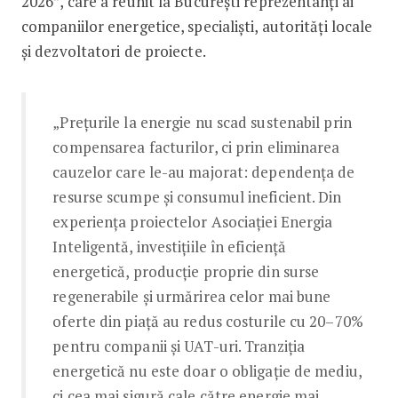
2026”, care a reunit la București reprezentanți ai
companiilor energetice, specialiști, autorități locale
și dezvoltatori de proiecte.
„Prețurile la energie nu scad sustenabil prin
compensarea facturilor, ci prin eliminarea
cauzelor care le-au majorat: dependența de
resurse scumpe și consumul ineficient. Din
experiența proiectelor Asociației Energia
Inteligentă, investițiile în eficiență
energetică, producție proprie din surse
regenerabile și urmărirea celor mai bune
oferte din piață au redus costurile cu 20–70%
pentru companii și UAT-uri. Tranziția
energetică nu este doar o obligație de mediu,
ci cea mai sigură cale către energie mai