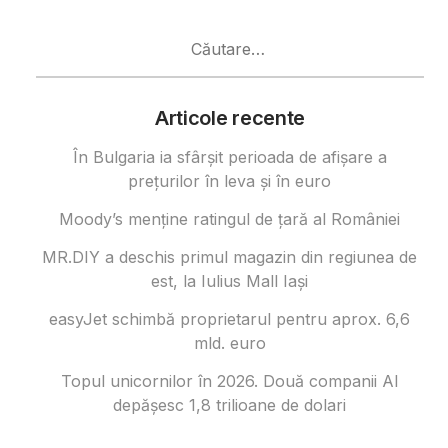
Caută
după:
Articole recente
În Bulgaria ia sfârşit perioada de afișare a
prețurilor în ​​leva și în euro
Moody’s menține ratingul de țară al României
MR.DIY a deschis primul magazin din regiunea de
est, la Iulius Mall Iași
easyJet schimbă proprietarul pentru aprox. 6,6
mld. euro
Topul unicornilor în 2026. Două companii AI
depășesc 1,8 trilioane de dolari