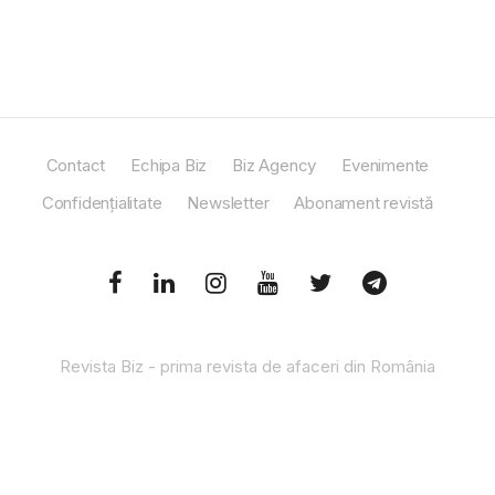
Contact
Echipa Biz
Biz Agency
Evenimente
Confidențialitate
Newsletter
Abonament revistă
Revista Biz - prima revista de afaceri din România