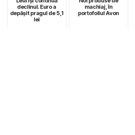
Leul își continuă
Noi produse de
declinul. Euro a
machiaj, în
depășit pragul de 5,1
portofoliul Avon
lei