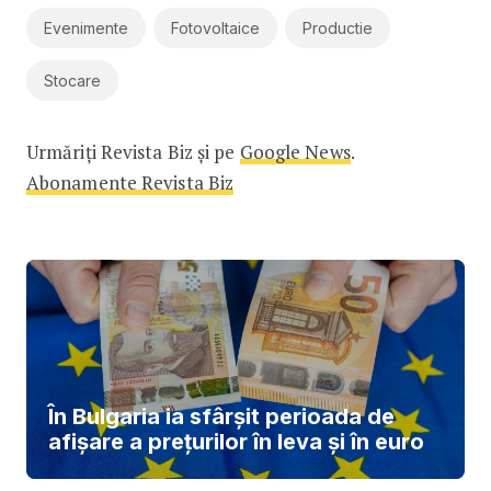
Evenimente
Fotovoltaice
Productie
Stocare
Urmăriți Revista Biz și pe
Google News
.
Abonamente Revista Biz
În Bulgaria ia sfârşit perioada de
afișare a prețurilor în ​​leva și în euro