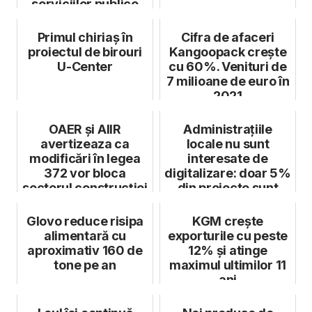
serviciilor publice
Primul chiriaș în
Cifra de afaceri
proiectul de birouri
Kangoopack crește
U-Center
cu 60%. Venituri de
7 milioane de euro în
2021
OAER și AIIR
Administrațiile
avertizeaza ca
locale nu sunt
modificări în legea
interesate de
372 vor bloca
digitalizare: doar 5%
sectorul construcției
din proiecte sunt
de clădiri
utilizate
Glovo reduce risipa
KGM crește
alimentară cu
exporturile cu peste
aproximativ 160 de
12% și atinge
tone pe an
maximul ultimilor 11
ani