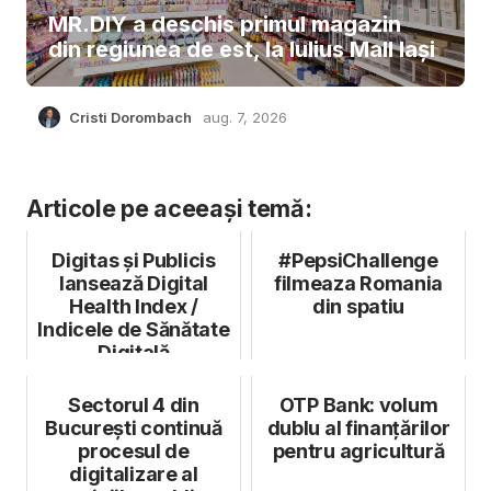
MR.DIY a deschis primul magazin
din regiunea de est, la Iulius Mall Iași
Cristi Dorombach
aug. 7, 2026
Articole pe aceeași temă:
Digitas și Publicis
#PepsiChallenge
lansează Digital
filmeaza Romania
Health Index /
din spatiu
Indicele de Sănătate
Digitală
Sectorul 4 din
OTP Bank: volum
București continuă
dublu al finanțărilor
procesul de
pentru agricultură
digitalizare al