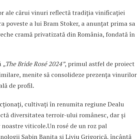
ale cărui vinuri reflectă tradiția vinificației
ansează „The Bride”, un omagiu 
ra poveste a lui Bram Stoker, a anunțat prima sa
eche cramă privatizată din România, fondată în
ă
„The Bride Rosé 2024”
, primul astfel de proiect
 similare, menite să consolideze prezența vinurilor
lă de profil.
ecționați, cultivați în renumita regiune Dealu
ctă diversitatea terroir-ului românesc, dar și
 noastre viticole.Un rosé de un roz pal
nologii Sabin Banita și Liviu Grigorică, încântă