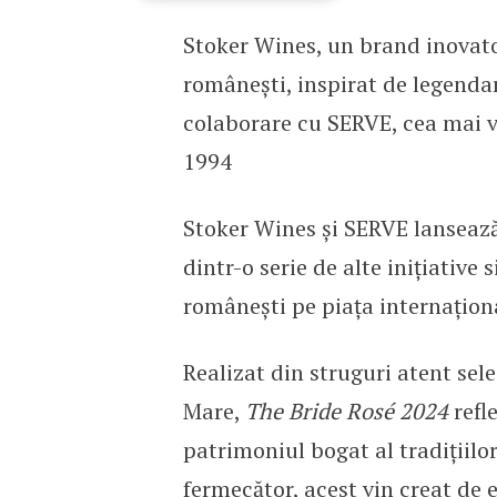
Stoker Wines, un brand inovator 
Stoker Wines și SERVE l
românești, inspirat de legenda
colaborare cu SERVE, cea mai v
1994
Stoker Wines și SERVE lanseaz
dintr-o serie de alte inițiative
românești pe piața internaționa
Realizat din struguri atent sel
Mare,
The Bride Rosé 2024
refle
patrimoniul bogat al tradițiilor
fermecător, acest vin creat de e