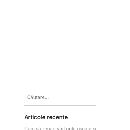
adus vinurilor autohtone
Caută
după:
Articole recente
Cum să repari vârfurile uscate și