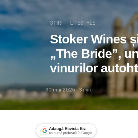
STIRI
LIFESTYLE
Stoker Wines ș
„The Bride”, u
vinurilor autoh
30 mai 2025
3
min
Adaugă Revista Biz
ca sursă preferată în Google