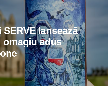
i SERVE lansează
n omagiu adus
tone