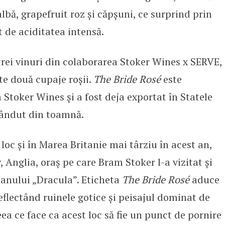
albă, grapefruit roz și căpșuni, ce surprind prin
t de aciditatea intensă.
trei vinuri din colaborarea Stoker Wines x SERVE,
te două cupaje roșii.
The Bride Rosé
este
Stoker Wines și a fost deja exportat în Statele
 vândut din toamnă.
oc și în Marea Britanie mai târziu în acest an,
 Anglia, oraș pe care Bram Stoker l-a vizitat și
manului „Dracula”. Eticheta
The Bride Rosé
aduce
flectând ruinele gotice și peisajul dominat de
ea ce face ca acest loc să fie un punct de pornire