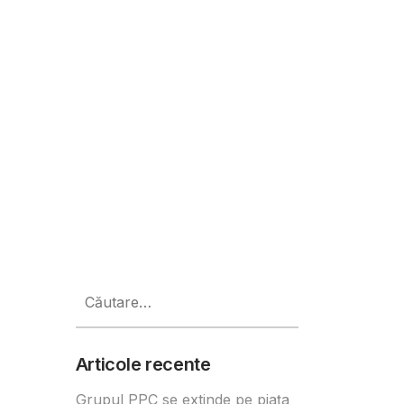
t
Caută
după:
Articole recente
Grupul PPC se extinde pe piața