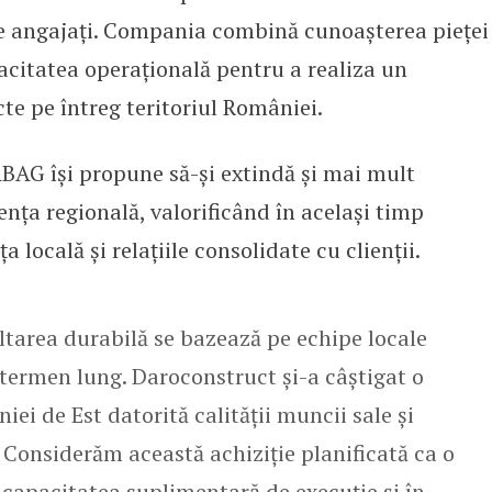
e angajați. Compania combină cunoașterea pieței
pacitatea operațională pentru a realiza un
cte pe întreg teritoriul României.
ABAG își propune să-și extindă și mai mult
ența regională, valorificând în același timp
 locală și relațiile consolidate cu clienții.
area durabilă se bazează pe echipe locale
 termen lung. Daroconstruct și-a câștigat o
iei de Est datorită calității muncii sale și
 Considerăm această achiziție planificată ca o
în capacitatea suplimentară de execuție și în