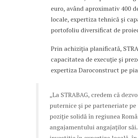
euro, având aproximativ 400 d
locale, expertiza tehnică și ca
portofoliu diversificat de proie
Prin achiziția planificată, STR
capacitatea de execuție și prez
expertiza Daroconstruct pe piața
„La STRABAG, credem că dezvolt
puternice și pe parteneriate pe
poziție solidă în regiunea Român
angajamentului angajaților săi.
investiție în expertiza locală, 