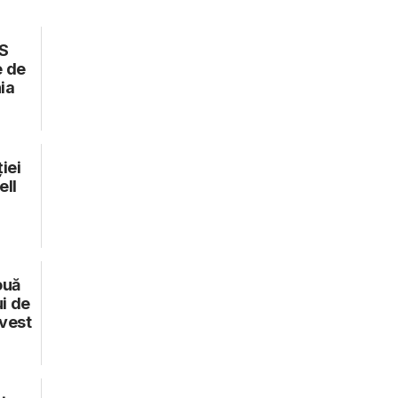
S
e de
ia
iei
ll
ouă
i de
vest