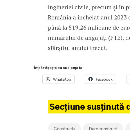
ingineriei civile, precum și în 
România a încheiat anul 2023 c
până la 519,26 milioane de eur
numărului de angajați (FTE), de
sfârșitul anului trecut.
Împărtășește cu audiența ta:
WhatsApp
Facebook
Secțiune susținută 
Construcții
Daroconstruct