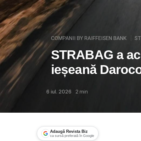
COMPANII BY RAIFFEISEN BANK
ST
STRABAG a ach
ieșeană Daroco
6 iul. 2026
2
min
Adaugă Revista Biz
ca sursă preferată în Google