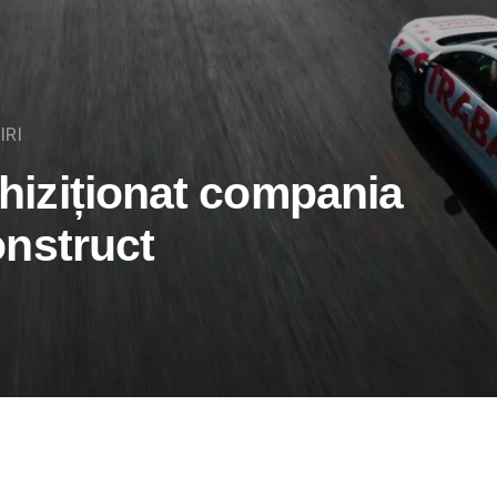
IRI
iziționat compania
nstruct