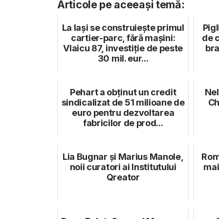
Articole pe aceeași temă:
La Iași se construiește primul
Pig
cartier-parc, fără mașini:
de 
Vlaicu 87, investiție de peste
bra
30 mil. eur...
Pehart a obținut un credit
Nel
sindicalizat de 51 milioane de
Ch
euro pentru dezvoltarea
fabricilor de prod...
Lia Bugnar și Marius Manole,
Rom
noii curatori ai Institutului
mai
Qreator