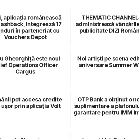
li, aplicația românească
THEMATIC CHANNEL
cashback, integrează 17
administrează vânzăril
nduri în parteneriat cu
publicitate DIZI Român
Vouchers Depot
u Gheorghiță este noul
Noi artiști pe scena ediț
ief Operations Officer
aniversare Summer We
Cargus
ânii pot accesa credite
OTP Bank a obţinut o n
 ușor prin aplicația Volt
suplimentare a plafonulu
garantare pentru IMM In