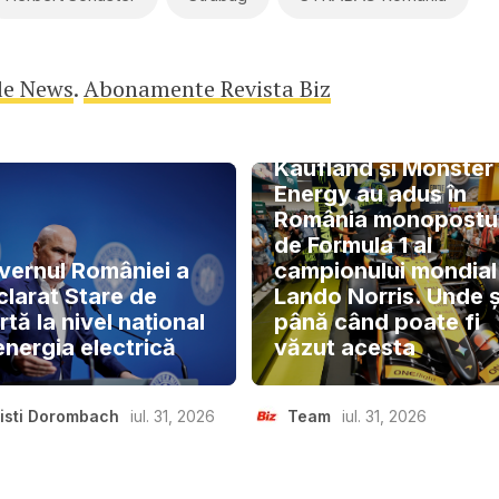
le News
.
Abonamente Revista Biz
Kaufland și Monster
Energy au adus în
România monopostu
de Formula 1 al
vernul României a
campionului mondial
clarat Stare de
Lando Norris. Unde ș
rtă la nivel național
până când poate fi
energia electrică
văzut acesta
isti Dorombach
iul. 31, 2026
Team
iul. 31, 2026