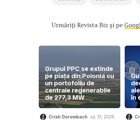
Urmăriți Revista Biz și pe
Goog
Grupul PPC se extinde
pe piața din Polonia cu
Gu
un portofoliu de
de
centrale regenerabile
ale
de 277,3 MW
în 
Cristi Dorombach
iul. 31, 2026
Cr