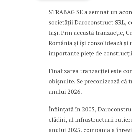
STRABAG SE a semnat un acord 
STRABAG a achiziționat
societății Daroconstruct SRL, 
Iași. Prin această tranzacție, G
România și își consolidează și 
importante piețe de construcți
Finalizarea tranzacției este c
obișnuite. Se preconizează că t
anului 2026.
Înființată în 2005, Daroconstru
clădiri, al infrastructurii rutiere
anului 2025, compania a înregi