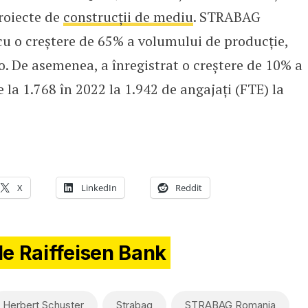
proiecte de
construcții de mediu
. STRABAG
u o creștere de 65% a volumului de producție,
o. De asemenea, a înregistrat o creștere de 10% a
 la 1.768 în 2022 la 1.942 de angajați (FTE) la
X
LinkedIn
Reddit
de Raiffeisen Bank
Herbert Schuster
Strabag
STRABAG Romania