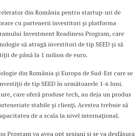
ccelerator din România pentru startup-uri de
programul dedicat startup-urilor 
orare cu partenerii investitori și platforma
ogramului Investment Readiness Program, care
ologie să atragă investitori de tip SEED și să
iții de până la 1 milion de euro.
nologie din România și Europa de Sud-Est care se
nvestiții de tip SEED în următoarele 1-6 luni.
ture, care oferă produse tech, au deja un produs
arteneriate stabile și clienți. Acestea trebuie să
capacitatea de a scala la nivel internațional.
s Program va avea opt sesiuni și se va desfășura