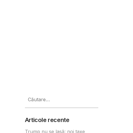
high-tech care vor să atragă inv
Caută
după:
Articole recente
Trump nu se lasă: noi taxe