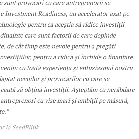
e sunt provocări cu care antreprenorii se
ne Investment Readiness, un accelerator axat pe
ehnologie pentru ca aceștia să ridice investiții
dinainte care sunt factorii de care depinde
e, de cât timp este nevoie pentru a pregăti
vestițiilor, pentru a ridica și închide o finanțare.
c, venim cu toată experiența și entuziasmul nostru
aptat nevoilor și provocărilor cu care se
caută să obțină investiții. Așteptăm cu nerăbdare
antreprenori cu vise mari și ambiții pe măsură,
te.”
or la SeedBlink