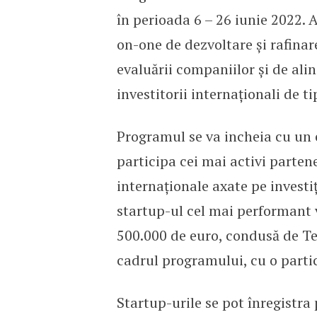
în perioada 6 – 26 iunie 2022. 
on-one de dezvoltare și rafinar
evaluării companiilor și de ali
investitorii internaționali de ti
Programul se va incheia cu un 
participa cei mai activi partener
internaționale axate pe investi
startup-ul cel mai performant v
500.000 de euro, condusă de Tec
cadrul programului, cu o partic
Startup-urile se pot înregistra