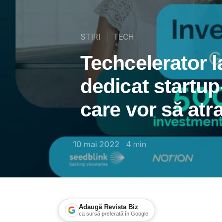
STIRI
TECH
Techcelerator 
dedicat startup
care vor să atr
10 mai 2022
4
min
Adaugă Revista Biz
ca sursă preferată în Google