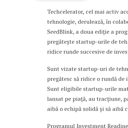
Techcelerator, cel mai activ a
Techcelerator lansează 
tehnologie, derulează, în colab
SeedBlink, a doua ediție a pr
pregătește startup-urile de tehn
ridice runde succesive de invest
Sunt vizate startup-uri de teh
pregătesc să ridice o rundă de i
Sunt eligibile startup-urile ma
lansat pe piață, au tracțiune, p
aibă o echipă solidă și să aibă 
Programul
Investment Readines