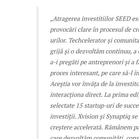
„Atragerea investitiilor SEED es
provocări clare în procesul de cr
urilor. Techcelerator și comunit
grijă și o dezvoltăm continuu, 
a-i pregăti pe antreprenori și a f
proces interesant, pe care să-l î
Aceștia vor învăța de la investito
interacționa direct. La prima e
selectate 15 startup-uri de succ
investiții. Xvision și Synaptiq s
creștere accelerată. Rămânem par
care dezvoltăm comunități, cons