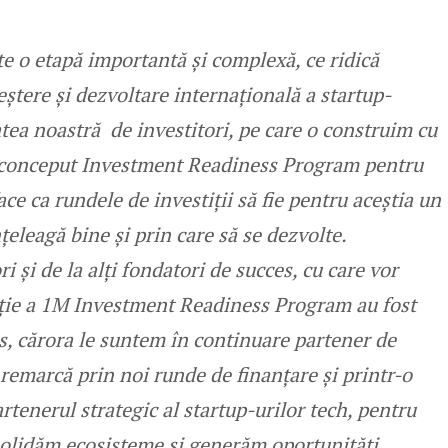
te o etapă importantă și complexă, ce ridică
eștere și dezvoltare internațională a startup-
atea noastră de investitori, pe care o construim cu
a conceput Investment Readiness Program pentru
ace ca rundele de investiții să fie pentru aceștia un
nțeleagă bine și prin care să se dezvolte.
ri și de la alți fondatori de succes, cu care vor
diție a 1M Investment Readiness Program au fost
es, cărora le suntem în continuare partener de
e remarcă prin noi runde de finanțare și printr-o
tenerul strategic al startup-urilor tech, pentru
olidăm ecosisteme și generăm oportunități