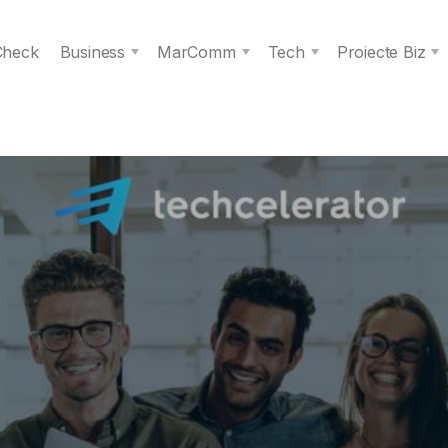
 Check
Business
MarComm
Tech
Proiecte Biz