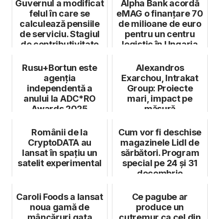
Guvernul a modificat
Alpha Bank acordă
felul în care se
eMAG o finanțare 70
calculează pensiile
de milioane de euro
de serviciu. Stagiul
pentru un centru
de contributivitate
logistic în Ungaria
m...
Rusu+Bortun este
Alexandros
agenția
Exarchou, Intrakat
independentă a
Group: Proiecte
anului la ADC*RO
mari, impact pe
Awards 2025
măsură
Românii de la
Cum vor fi deschise
CryptoDATA au
magazinele Lidl de
lansat în spațiu un
sărbători. Program
satelit experimental
special pe 24 și 31
decembrie
Caroli Foods a lansat
Ce pagube ar
noua gamă de
produce un
mâncăruri gata
cutremur ca cel din