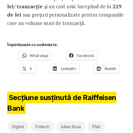
lei/ tranzacție
și un cost unic începând de la
229
de lei
sau prețuri personalizate pentru companiile
care au volume mari de tranzacții.
Împărtășește cu audiența ta:
WhatsApp
Facebook
X
LinkedIn
Reddit
Secțiune susținută de Raiffeisen
Bank
Digital
Fintech
Iulian Boia
Plati