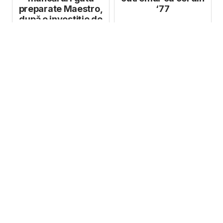
preparate Maestro,
‘77
după o investiție de
450.000 de...