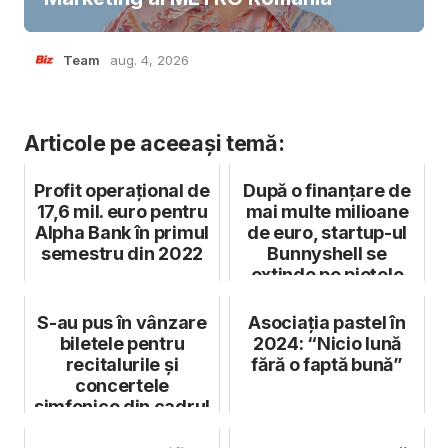
Team
aug. 4, 2026
Articole pe aceeași temă:
Profit operațional de
După o finanțare de
17,6 mil. euro pentru
mai multe milioane
Alpha Bank în primul
de euro, startup-ul
semestru din 2022
Bunnyshell se
extinde pe piețele
din Orie...
S-au pus în vânzare
Asociația pastel în
biletele pentru
2024: “Nicio lună
recitalurile și
fără o faptă bună”
concertele
simfonice din cadrul
Concursului Inte...