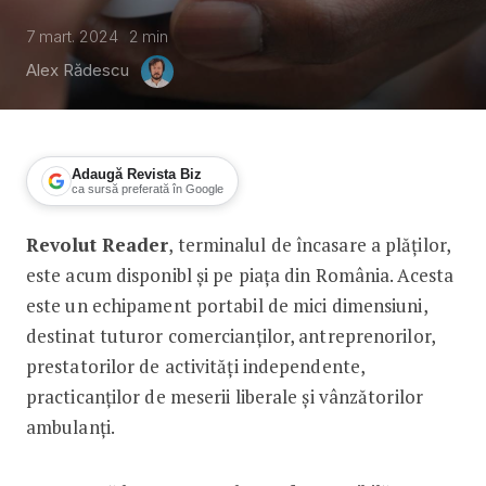
7 mart. 2024
2
min
Alex Rădescu
Adaugă Revista Biz
ca sursă preferată în Google
Revolut Reader
, terminalul de încasare a plăților,
Terminalul Revolut Reader ajunge și î
este acum disponibl și pe piața din România. Acesta
este un echipament portabil de mici dimensiuni,
destinat tuturor comercianților, antreprenorilor,
prestatorilor de activități independente,
practicanților de meserii liberale și vânzătorilor
ambulanți.