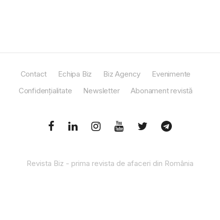
Contact
Echipa Biz
Biz Agency
Evenimente
Confidențialitate
Newsletter
Abonament revistă
Revista Biz - prima revista de afaceri din România