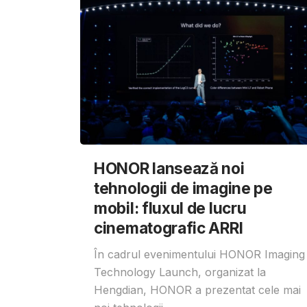
HONOR lansează noi
tehnologii de imagine pe
mobil: fluxul de lucru
cinematografic ARRI
În cadrul evenimentului HONOR Imaging
Technology Launch, organizat la
Hengdian, HONOR a prezentat cele mai