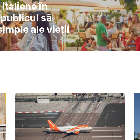
l: Școlile nu pot
înlocuiască