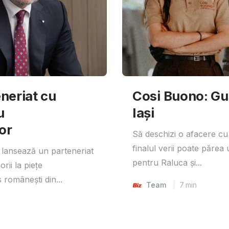
neriat cu
Cosi Buono: Gust
u
Iași
or
Să deschizi o afacere cu
finalul verii poate părea 
lansează un parteneriat
pentru Raluca și...
rii la piețe
 românești din...
Team
7
min