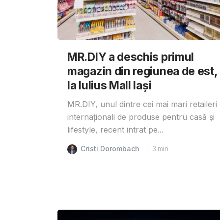
MR.DIY a deschis primul
magazin din regiunea de est,
la Iulius Mall Iași
MR.DIY, unul dintre cei mai mari retaileri
internaționali de produse pentru casă și
lifestyle, recent intrat pe...
Cristi Dorombach
3
min