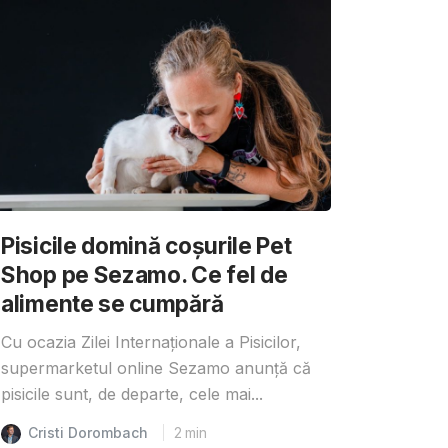
Pisicile domină coșurile Pet
Shop pe Sezamo. Ce fel de
alimente se cumpără
Cu ocazia Zilei Internaționale a Pisicilor,
supermarketul online Sezamo anunță că
pisicile sunt, de departe, cele mai...
Cristi Dorombach
2
min