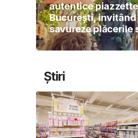
International Schoo
permite AI-ului să 
gândirea elevilor
Știri