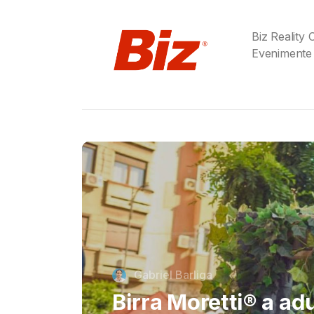
Biz Reality
Evenimente
Cristi Dorombach
Richard Joannides,