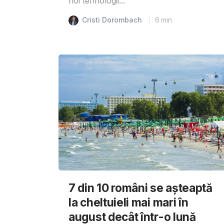
noi tehnologii...
Cristi Dorombach
6
min
7 din 10 români se așteaptă
la cheltuieli mai mari în
august decât într-o lună