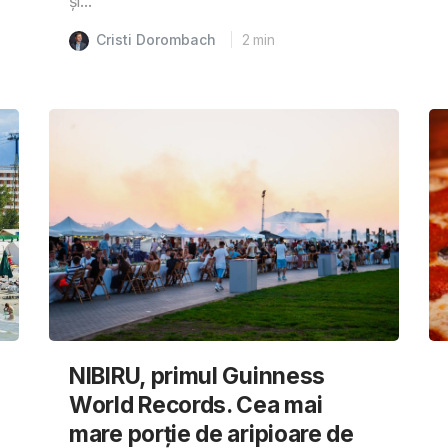
și...
Cristi Dorombach
2
min
NIBIRU, primul Guinness
World Records. Cea mai
mare porție de aripioare de