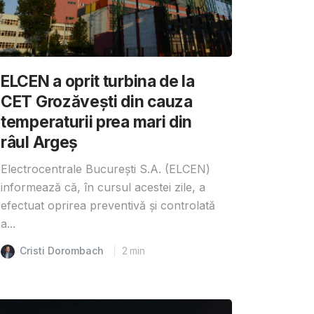
ELCEN a oprit turbina de la
CET Grozăvești din cauza
temperaturii prea mari din
râul Argeș
Electrocentrale București S.A. (ELCEN)
informează că, în cursul acestei zile, a
efectuat oprirea preventivă și controlată
a...
Cristi Dorombach
2
min