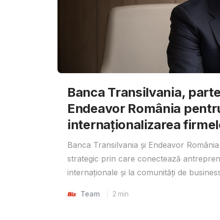
Banca Transilvania, parte
Endeavor România pentr
internaționalizarea firmel
Banca Transilvania și Endeavor România 
strategic prin care conectează antrepreno
internaționale și la comunități de business
Team
2
min