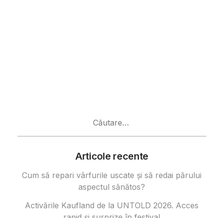
Caută
după:
Articole recente
Cum să repari vârfurile uscate și să redai părului
aspectul sănătos?
Activările Kaufland de la UNTOLD 2026. Acces
rapid și surprize în festival