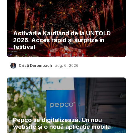
Activările Kaufland de la UNTOLD
2026. Acces rapid și surprize în
festival
Cristi Dorombach
aug. 6, 2026
Pepco se digitalizează. Un nou
website și o nouă aplicație mobila