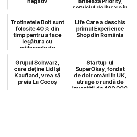
negativ
lansează Priority,
serviciul de livrare în
cel mult 90 d...
Trotinetele Bolt sunt
Life Care a deschis
folosite 40% din
primul Experience
timp pentru a face
Shop din România
legătura cu
mijloacele de
transport în com...
Grupul Schwarz,
Startup-ul
care deține Lidl și
SuperOkay, fondat
Kaufland, vrea să
de doi români în UK,
preia La Cocoș
atrage o rundă de
investiții de 400.000
de euro