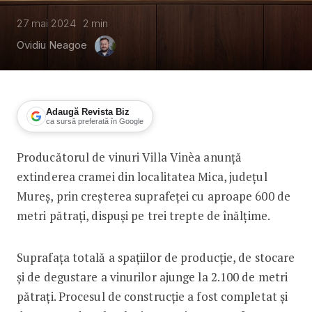
27 mai 2024
2
min
Ovidiu Neagoe
Adaugă Revista Biz
ca sursă preferată în Google
Producătorul de vinuri Villa Vinèa anunță
Villa Vinea, investiție de 2 milioane 
extinderea cramei din localitatea Mica, județul
Mureș, prin creșterea suprafeței cu aproape 600 de
metri pătrați, dispuși pe trei trepte de înălțime.
Suprafața totală a spațiilor de producție, de stocare
și de degustare a vinurilor ajunge la 2.100 de metri
pătrați. Procesul de construcție a fost completat și