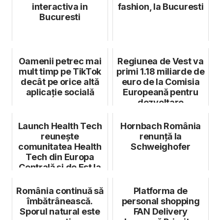
interactiva in
fashion, la Bucuresti
Bucuresti
Oamenii petrec mai
Regiunea de Vest va
mult timp pe TikTok
primi 1.18 miliarde de
decât pe orice altă
euro de la Comisia
aplicație socială
Europeană pentru
dezvoltare
Launch Health Tech
Hornbach România
reunește
renunță la
comunitatea Health
Schweighofer
Tech din Europa
Centrală și de Est la
București, pe 3...
România continuă să
Platforma de
îmbătrânească.
personal shopping
Sporul natural este
FAN Delivery