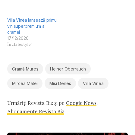
Villa Vinèa lansează primul
vin superpremium al
cramei
17/12/2020
În „Lifestyle”
Cramă Mureș
Heiner Oberrauch
Mircea Matei
Misi Dénes
Villa Vinea
Urmăriți Revista Biz și pe
Google News
.
Abonamente Revista Biz