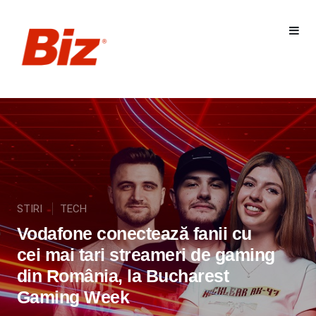
STIRI
TECH
Vodafone conectează fanii cu
cei mai tari streameri de gaming
din România, la Bucharest
Gaming Week