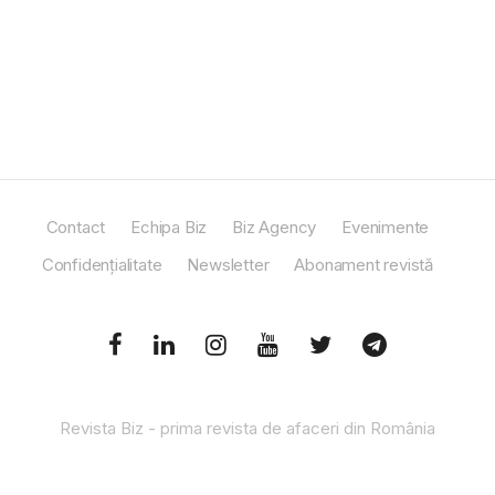
Contact
Echipa Biz
Biz Agency
Evenimente
Confidențialitate
Newsletter
Abonament revistă
Revista Biz - prima revista de afaceri din România