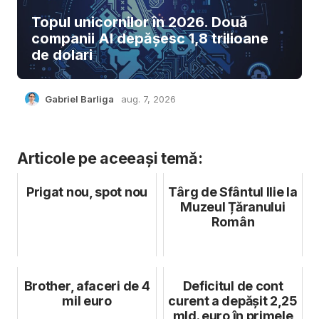
Topul unicornilor în 2026. Două
companii AI depășesc 1,8 trilioane
de dolari
Gabriel Barliga
aug. 7, 2026
Articole pe aceeași temă:
Prigat nou, spot nou
Târg de Sfântul Ilie la
Muzeul Țăranului
Român
Brother, afaceri de 4
Deficitul de cont
mil euro
curent a depășit 2,25
mld. euro în primele