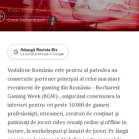
11 nov. 2022
2
min
Cristi Dorombach
Adaugă Revista Biz
ca sursă preferată în Google
Vodafone România este pentru al patrulea an
Vodafone conectează fanii cu cei ma
consecutiv partener principal al celui mai mare
eveniment de gaming din România – Bucharest
Gaming Week (BGW)-, asigurând conexiunea la
internet pentru cei peste 10.000 de gameri
profesioniști, streameri, creatori de conținut și
pasionați de jocuri video reuniți online și offline în
turnee, la workshopuri și lansări de jocuri. Pe lângă