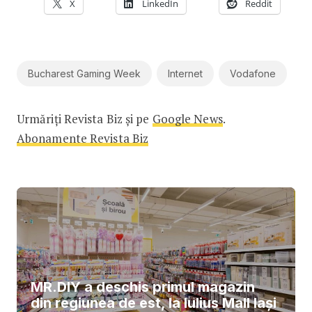
X
LinkedIn
Reddit
Bucharest Gaming Week
Internet
Vodafone
Urmăriți Revista Biz și pe
Google News
.
Abonamente Revista Biz
MR.DIY a deschis primul magazin
din regiunea de est, la Iulius Mall Iași