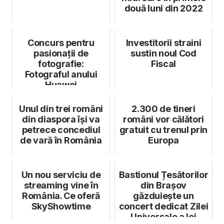
două luni din 2022
Concurs pentru
Investitorii straini
pasionații de
sustin noul Cod
fotografie:
Fiscal
Fotograful anului
Huawei
Unul din trei români
2.300 de tineri
din diaspora își va
români vor călători
petrece concediul
gratuit cu trenul prin
de vară în România
Europa
Un nou serviciu de
Bastionul Țesătorilor
streaming vine în
din Brașov
România. Ce oferă
găzduiește un
SkyShowtime
concert dedicat Zilei
Universale a Iei