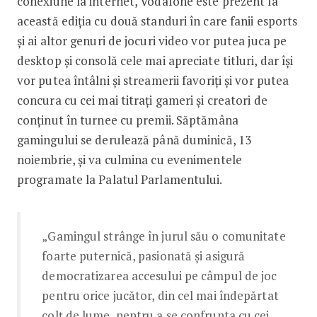
conexiune la internet, Vodafone este prezent la
această ediția cu două standuri în care fanii esports
și ai altor genuri de jocuri video vor putea juca pe
desktop și consolă cele mai apreciate titluri, dar își
vor putea întâlni și streamerii favoriți și vor putea
concura cu cei mai titrați gameri și creatori de
conținut în turnee cu premii. Săptămâna
gamingului se derulează până duminică, 13
noiembrie, și va culmina cu evenimentele
programate la Palatul Parlamentului.
„Gamingul strânge în jurul său o comunitate
foarte puternică, pasionată și asigură
democratizarea accesului pe câmpul de joc
pentru orice jucător, din cel mai îndepărtat
colț de lume, pentru a se confrunta cu cei