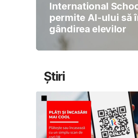
Gabriel Barliga
Oana Gheorghiu: Cu
pentru schimbare
Știri