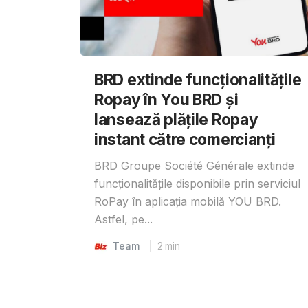
BRD extinde funcționalitățile
Ropay în You BRD și
lansează plățile Ropay
instant către comercianți
BRD Groupe Société Générale extinde
funcționalitățile disponibile prin serviciul
RoPay în aplicația mobilă YOU BRD.
Astfel, pe...
Team
2
min