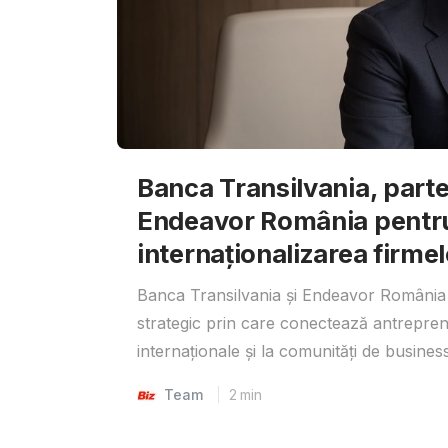
Banca Transilvania, parte
Endeavor România pentr
internaționalizarea firmel
Banca Transilvania și Endeavor România 
strategic prin care conectează antrepreno
internaționale și la comunități de business
Team
2
min