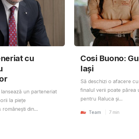
neriat cu
Cosi Buono: Gust
u
Iași
or
Să deschizi o afacere cu
finalul verii poate părea 
lansează un parteneriat
pentru Raluca și...
rii la piețe
 românești din...
Team
7
min