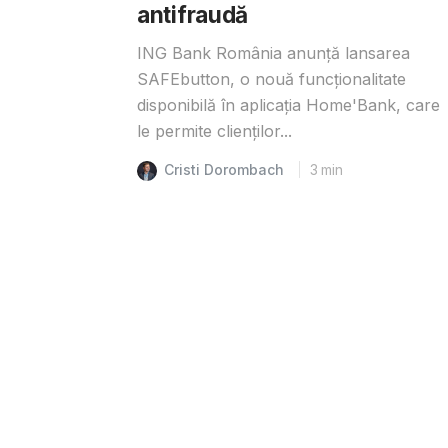
antifraudă
ING Bank România anunță lansarea
SAFEbutton, o nouă funcționalitate
disponibilă în aplicația Home'Bank, care
le permite clienților...
Cristi Dorombach
3
min