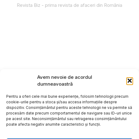
Revista Biz - prima revista de afaceri din România
Avem nevoie de acordul
dumneavoastră
Pentru a oferi cele mai bune experiențe, folosim tehnologii precum
cookie-urile pentru a stoca și/sau accesa informațiile despre
dispozitiv. Consimțământul pentru aceste tehnologii ne va permite să
procesăm date precum comportamentul de navigare sau ID-uri unice
pe acest site. Neconsimțământul sau retragerea consimțământului
poate afecta negativ anumite caracteristici și funcții.