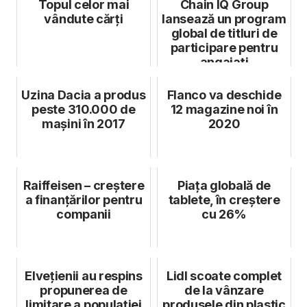
Topul celor mai
Chain IQ Group
vândute cărți
lansează un program
global de titluri de
participare pentru
angajați
Uzina Dacia a produs
Flanco va deschide
peste 310.000 de
12 magazine noi în
mașini în 2017
2020
Raiffeisen – creștere
Piața globală de
a finanțărilor pentru
tablete, în creștere
companii
cu 26%
Elvețienii au respins
Lidl scoate complet
propunerea de
de la vânzare
limitare a populației
produsele din plastic