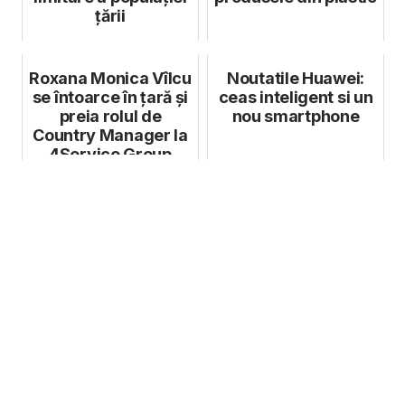
țării
Roxana Monica Vîlcu
Noutatile Huawei:
se întoarce în țară și
ceas inteligent si un
preia rolul de
nou smartphone
Country Manager la
4Service Group