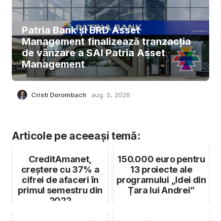
Patria Bank și BRD Asset
Management finalizează tranzacția
de vânzare a SAI Patria Asset
Management
Cristi Dorombach
aug. 5, 2026
Articole pe aceeași temă:
CreditAmanet,
150.000 euro pentru
creștere cu 37% a
13 proiecte ale
cifrei de afaceri în
programului „Idei din
primul semestru din
Țara lui Andrei”
2022