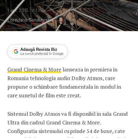
1 apr. 2015
< 1
min
Loredana Sandulescu
Adaugă Revista Biz
ca sursă preferată în Google
Grand Cinema & More
lanseaza in premiera in
Revolutia sunetului in cinema
Romania tehnologia audio Dolby Atmos, care
propune o schimbare fundamentala in modul in
care sunetul de film este creat.
Sistemul Dolby Atmos va fi disponibil in sala Grand
Ultra din cadrul Grand Cinema & More.
Configuratia sistemului cuprinde 54 de boxe, cate