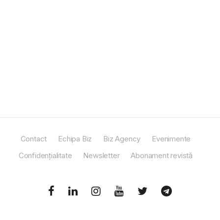
Contact
Echipa Biz
Biz Agency
Evenimente
Confidențialitate
Newsletter
Abonament revistă