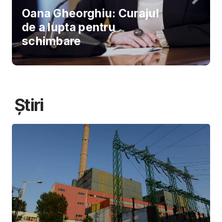
Oana Gheorghiu: Curajul
de a lupta pentru
schimbare
Știri