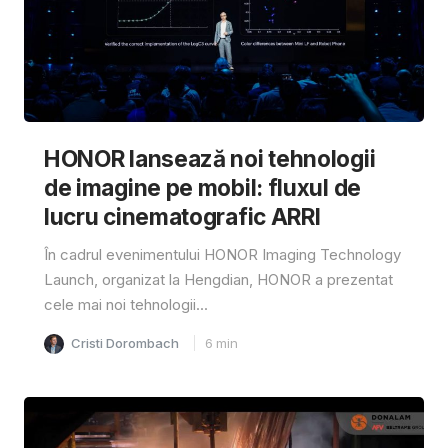
HONOR lansează noi tehnologii
de imagine pe mobil: fluxul de
lucru cinematografic ARRI
În cadrul evenimentului HONOR Imaging Technology
Launch, organizat la Hengdian, HONOR a prezentat
cele mai noi tehnologii...
Cristi Dorombach
6
min