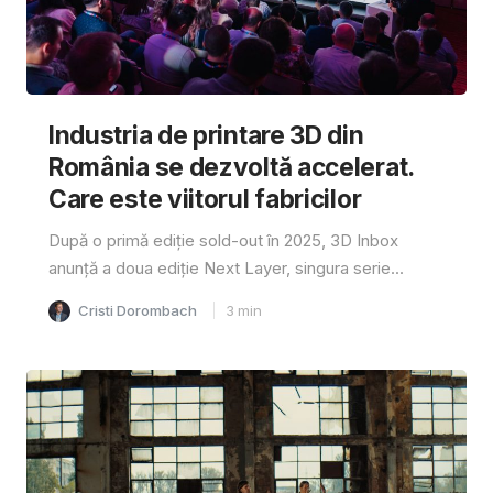
Industria de printare 3D din
România se dezvoltă accelerat.
Care este viitorul fabricilor
După o primă ediție sold-out în 2025, 3D Inbox
anunță a doua ediție Next Layer, singura serie...
Cristi Dorombach
3
min