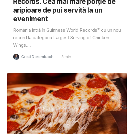
Records. Cea mai mare porție de
aripioare de pui servită la un
eveniment
România intră în Guinness World Records™️ cu un nou
record la categoria Largest Serving of Chicken
Wings....
Cristi Dorombach
3
min