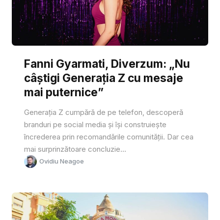
Fanni Gyarmati, Diverzum: „Nu
câștigi Generația Z cu mesaje
mai puternice”
Generația Z cumpără de pe telefon, descoperă
branduri pe social media și își construiește
încrederea prin recomandările comunității. Dar cea
mai surprinzătoare concluzie...
Ovidiu Neagoe