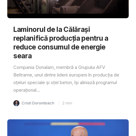
Laminorul de la Călărași
replanifică producția pentru a
reduce consumul de energie
seara
Compania Donalam, membră a Grupului AFV
Beltrame, unul dintre liderii europeni în producția de
oțeluri speciale și oțel beton, își aliniază programul
operațional...
Cristi Dorombach
2
min