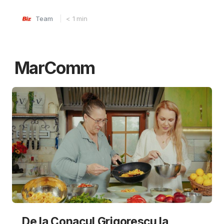
Team
< 1
min
MarComm
De la Conacul Grigorescu la