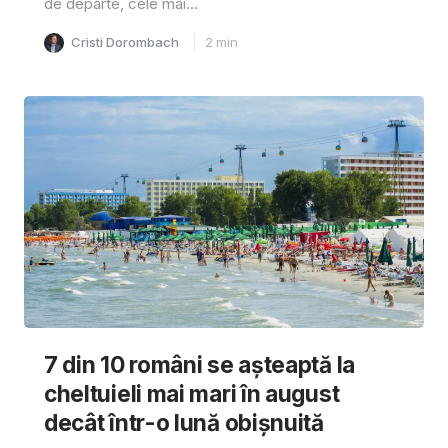
de departe, cele mai...
Cristi Dorombach
2
min
7 din 10 români se așteaptă la
cheltuieli mai mari în august
decât într-o lună obișnuită