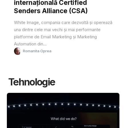
internațională Certified
Senders Alliance (CSA)
White Image, compania care dezvoltă și operează
una dintre cele mai vechi și mai performante
platforme de Email Marketing și Marketing
Automation din...
Romanita Oprea
Tehnologie