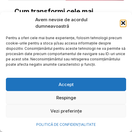
Cum transformi cele mai
frumoase amintiri ale verii într-
Avem nevoie de acordul
dumneavoastră
o bijuterie Pandora pe care o
porți zi de zi
Pentru a oferi cele mai bune experiențe, folosim tehnologii precum
cookie-urile pentru a stoca și/sau accesa informațiile despre
Vara este, pentru mulți dintre noi, anotimpul în care
dispozitiv. Consimțământul pentru aceste tehnologii ne va permite să
procesăm date precum comportamentul de navigare sau ID-uri unice
se întâmplă cele mai importante lucruri. Plecăm în
pe acest site. Neconsimțământul sau retragerea consimțământului
vacanțe pe care le planificăm luni...
poate afecta negativ anumite caracteristici și funcții.
Cristiana Todiresei
Accept
Respinge
Vezi preferințe
POLITICĂ DE CONFIDENȚIALITATE