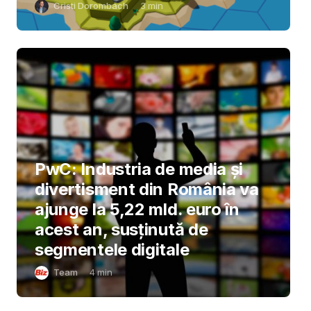
Cristi Dorombach
3
min
PwC: Industria de media și
divertisment din România va
ajunge la 5,22 mld. euro în
acest an, susținută de
segmentele digitale
Team
4
min