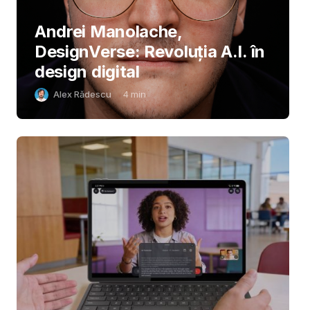
Andrei Manolache,
DesignVerse: Revoluția A.I. în
design digital
Alex Rădescu
4
min