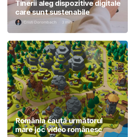
Tinerii aleg dispozitive digitale
care sunt sustenabile
Cristi Dorombach
3
min
România caută următorul
mare joc video românesc