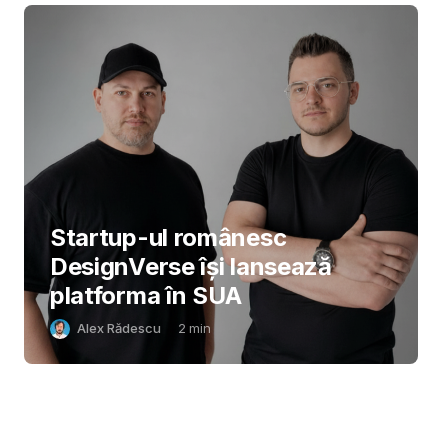
Startup-ul românesc
DesignVerse își lansează
platforma în SUA
Alex Rădescu
2
min