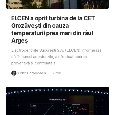
ELCEN a oprit turbina de la CET
Grozăvești din cauza
temperaturii prea mari din râul
Argeș
Electrocentrale București S.A. (ELCEN) informează
că, în cursul acestei zile, a efectuat oprirea
preventivă și controlată a...
Cristi Dorombach
2
min