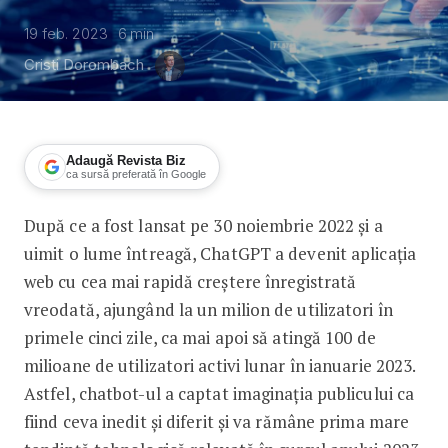
19 feb. 2023
6
min
Cristi Dorombach
Adaugă Revista Biz
ca sursă preferată în Google
După ce a fost lansat pe 30 noiembrie 2022 și a
100 de milioane de utilizatori ChatGPT.
uimit o lume întreagă, ChatGPT a devenit aplicația
web cu cea mai rapidă creștere înregistrată
vreodată, ajungând la un milion de utilizatori în
primele cinci zile, ca mai apoi să atingă 100 de
milioane de utilizatori activi lunar în ianuarie 2023.
Astfel, chatbot-ul a captat imaginația publicului ca
fiind ceva inedit și diferit și va rămâne prima mare