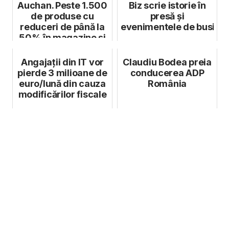
Auchan. Peste 1.500
Biz scrie istorie în
de produse cu
presă și
reduceri de până la
evenimentele de busine
50% în magazine și
pe auchan.r...
Angajații din IT vor
Claudiu Bodea preia
pierde 3 milioane de
conducerea ADP
euro/lună din cauza
România
modificărilor fiscale