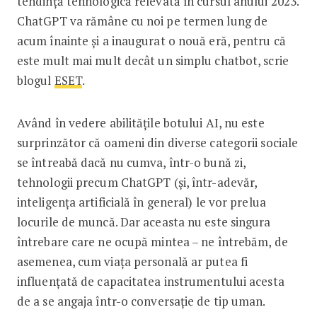
tendință tehnologică relevată în cursul anului 2023.
ChatGPT va rămâne cu noi pe termen lung de
acum înainte și a inaugurat o nouă eră, pentru că
este mult mai mult decât un simplu chatbot, scrie
blogul
ESET
.
Având în vedere abilitățile botului AI, nu este
surprinzător că oameni din diverse categorii sociale
se întreabă dacă nu cumva, într-o bună zi,
tehnologii precum ChatGPT (și, într-adevăr,
inteligența artificială în general) le vor prelua
locurile de muncă. Dar aceasta nu este singura
întrebare care ne ocupă mintea – ne întrebăm, de
asemenea, cum viața personală ar putea fi
influențată de capacitatea instrumentului acesta
de a se angaja într-o conversație de tip uman.