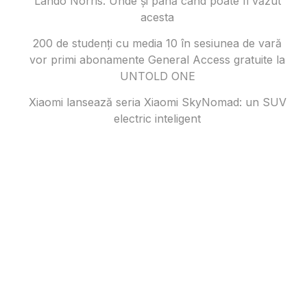
Lando Norris. Unde și până când poate fi văzut
acesta
200 de studenți cu media 10 în sesiunea de vară
vor primi abonamente General Access gratuite la
UNTOLD ONE
Xiaomi lansează seria Xiaomi SkyNomad: un SUV
electric inteligent