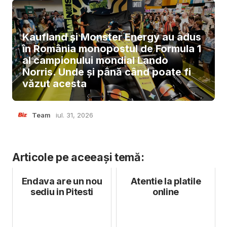
Kaufland și Monster Energy au adus
în România monopostul de Formula 1
al campionului mondial Lando
Norris. Unde și până când poate fi
văzut acesta
Team
iul. 31, 2026
Articole pe aceeași temă:
Endava are un nou
Atentie la platile
sediu in Pitesti
online