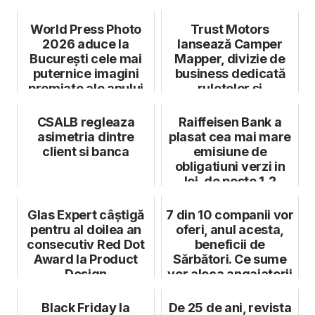
World Press Photo
Trust Motors
2026 aduce la
lansează Camper
București cele mai
Mapper, divizie de
puternice imagini
business dedicată
premiate ale anului
rulotelor și
autorulotelor
CSALB regleaza
Raiffeisen Bank a
asimetria dintre
plasat cea mai mare
client si banca
emisiune de
obligatiuni verzi in
lei, de peste 1,2
miliarde
Glas Expert câștigă
7 din 10 companii vor
pentru al doilea an
oferi, anul acesta,
consecutiv Red Dot
beneficii de
Award la Product
Sărbători. Ce sume
Design
vor aloca angajatorii
Black Friday la
De 25 de ani, revista