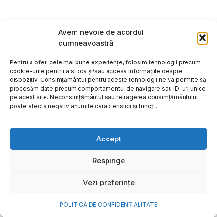
Avem nevoie de acordul
dumneavoastră
Pentru a oferi cele mai bune experiențe, folosim tehnologii precum
cookie-urile pentru a stoca și/sau accesa informațiile despre
dispozitiv. Consimțământul pentru aceste tehnologii ne va permite să
procesăm date precum comportamentul de navigare sau ID-uri unice
pe acest site. Neconsimțământul sau retragerea consimțământului
poate afecta negativ anumite caracteristici și funcții.
Accept
Respinge
Contact
Echipa Biz
Biz Agency
Evenimente
Vezi preferințe
Confidențialitate
Newsletter
Abonament revistă
POLITICĂ DE CONFIDENȚIALITATE