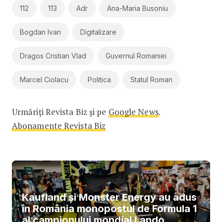
112
113
Adr
Ana-Maria Busoniu
Bogdan Ivan
Digitalizare
Dragos Cristian Vlad
Guvernul Romaniei
Marcel Ciolacu
Politica
Statul Roman
Urmăriți Revista Biz și pe
Google News
.
Abonamente Revista Biz
Kaufland și Monster Energy au adus
în România monopostul de Formula 1
al campionului mondial Lando