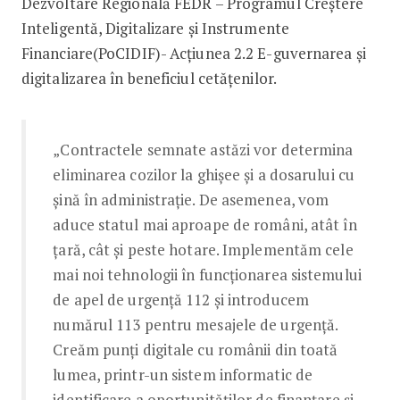
Dezvoltare Regională FEDR – Programul Creștere
Inteligentă, Digitalizare și Instrumente
Financiare(PoCIDIF)- Acțiunea 2.2 E-guvernarea și
digitalizarea în beneficiul cetățenilor.
„Contractele semnate astăzi vor determina
eliminarea cozilor la ghișee și a dosarului cu
șină în administrație. De asemenea, vom
aduce statul mai aproape de români, atât în
țară, cât și peste hotare. Implementăm cele
mai noi tehnologii în funcționarea sistemului
de apel de urgență 112 și introducem
numărul 113 pentru mesajele de urgență.
Creăm punți digitale cu românii din toată
lumea, printr-un sistem informatic de
identificare a oportunităților de finanțare și