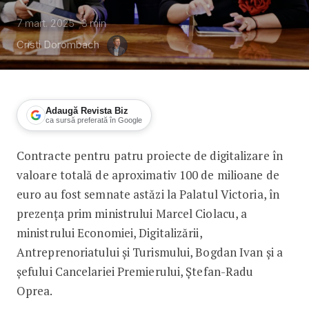
7 mart. 2025
3
min
Cristi Dorombach
Adaugă Revista Biz
ca sursă preferată în Google
Contracte pentru patru proiecte de digitalizare în
100 milioane de euro pentru digitaliza
valoare totală de aproximativ 100 de milioane de
euro au fost semnate astăzi la Palatul Victoria, în
prezența prim ministrului Marcel Ciolacu, a
ministrului Economiei, Digitalizării,
Antreprenoriatului și Turismului, Bogdan Ivan și a
șefului Cancelariei Premierului, Ștefan-Radu
Oprea.