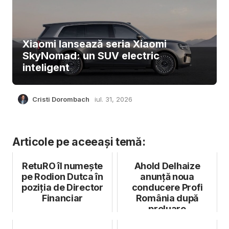
Xiaomi lansează seria Xiaomi
SkyNomad: un SUV electric
inteligent
Cristi Dorombach
iul. 31, 2026
Articole pe aceeași temă:
RetuRO îl numește
Ahold Delhaize
pe Rodion Dutca în
anunță noua
poziția de Director
conducere Profi
Financiar
România după
preluare