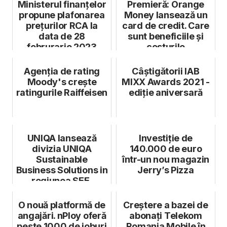
Ministerul finanțelor
Premieră: Orange
propune plafonarea
Money lansează un
prețurilor RCA la
card de credit. Care
data de 28
sunt beneficiile și
februrarie 2023
costurile
Agenţia de rating
Câștigătorii IAB
Moody's crește
MIXX Awards 2021 -
ratingurile Raiffeisen
ediție aniversară
UNIQA lansează
Investiție de
divizia UNIQA
140.000 de euro
Sustainable
într-un nou magazin
Business Solutions in
Jerry’s Pizza
regiunea SEE,
coordonată din
România
O nouă platformă de
Creștere a bazei de
angajări. nPloy oferă
abonați Telekom
peste 1000 de joburi
Romania Mobile în