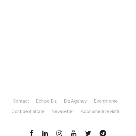
Contact
Echipa Biz
Biz Agency
Evenimente
Confidențialitate
Newsletter
Abonament revistă