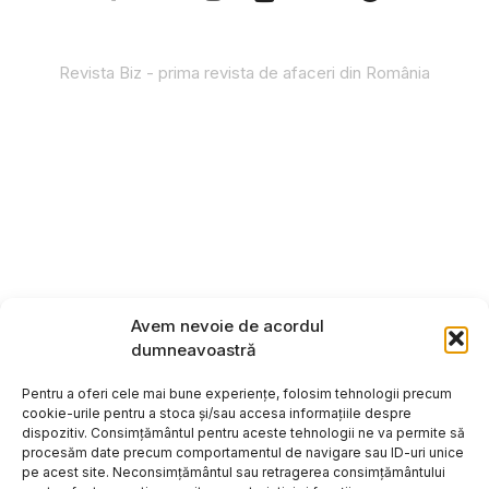
Revista Biz - prima revista de afaceri din România
Avem nevoie de acordul
dumneavoastră
Pentru a oferi cele mai bune experiențe, folosim tehnologii precum
cookie-urile pentru a stoca și/sau accesa informațiile despre
dispozitiv. Consimțământul pentru aceste tehnologii ne va permite să
procesăm date precum comportamentul de navigare sau ID-uri unice
pe acest site. Neconsimțământul sau retragerea consimțământului