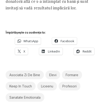
donatorii află ce s-a întâmplat cu banii și sunt
invitați să vadă rezultatul implicării lor.
Împărtășește cu audiența ta:
WhatsApp
Facebook
X
LinkedIn
Reddit
Asociatia Zi De Bine
Elevi
Formare
Keep In Touch
Liceenu
Profesori
Sanatate Emotionala