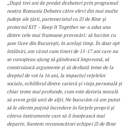
„
După trei ani de predat dezbateri prin programul
nostru Romania Debates către elevi din mai multe
județe ale țării, parteneriatul cu Zi de Bine și
proiectul KIT – Keep It Together ne-a adus una
dintre cele mai frumoase provocări: să lucrăm cu
șase licee din București, în același timp. În doar opt
întâlniri, am văzut cum tineri de 15-17 ani care nu
se cunoșteau ajung să gândească împreună, să
construiască argumente și să dezbată teme de la
dreptul de vot la 16 ani, la impactul rețelelor
sociale, echilibrul dintre carieră și viața personală și
chiar teme mai profunde, cum este datoria morală
să avem grijă unii de alții. Ne bucurăm că am putut
să le oferim puțină încredere în forțele proprii și
câteva instrumente care să îi însoțească mai
departe. Suntem recunoscători echipei Zi de Bine