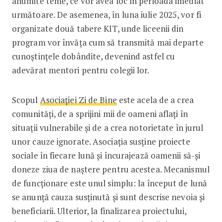
anumite teme, ce vor avea loc în perioada imediat
următoare. De asemenea, în luna iulie 2025, vor fi
organizate două tabere KIT, unde liceenii din
program vor învăța cum să transmită mai departe
cunoștințele dobândite, devenind astfel cu
adevărat mentori pentru colegii lor.
Scopul
Asociației Zi de Bine
este acela de a crea
comunități, de a sprijini mii de oameni aflați în
situații vulnerabile și de a crea notorietate în jurul
unor cauze ignorate. Asociația susține proiecte
sociale în fiecare lună și încurajează oamenii să-și
doneze ziua de naștere pentru acestea. Mecanismul
de funcționare este unul simplu: la început de lună
se anunță cauza susținută și sunt descrise nevoia și
beneficiarii. Ulterior, la finalizarea proiectului,