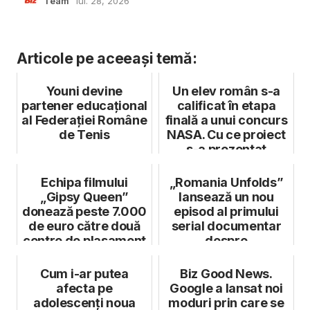
Team
iul. 28, 2026
Articole pe aceeași temă:
Youni devine
Un elev român s-a
partener educațional
calificat în etapa
al Federației Române
finală a unui concurs
de Tenis
NASA. Cu ce proiect
s-a prezentat
tânărul...
Echipa filmului
„Romania Unfolds”
„Gipsy Queen”
lansează un nou
donează peste 7.000
episod al primului
de euro către două
serial documentar
centre de plasament
despre
sustenabilitate din
Ro...
Cum i-ar putea
Biz Good News.
afecta pe
Google a lansat noi
adolescenți noua
moduri prin care se