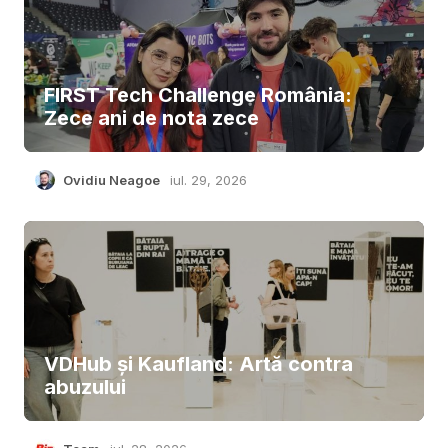
FIRST Tech Challenge România:
Zece ani de nota zece
Ovidiu Neagoe
iul. 29, 2026
VDHub și Kaufland: Artă contra
abuzului