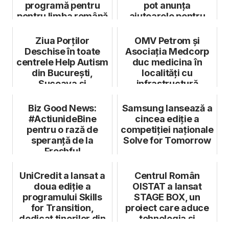
programă pentru
pot anunța
pentru limba română
ajutoarele pentru
refugiații ucrai...
Ziua Porților
OMV Petrom și
Deschise în toate
Asociația Medcorp
centrele Help Autism
duc medicina în
din București,
localități cu
Suceava și
infrastructură
Târgoviște
sanitară limitată
Biz Good News:
Samsung lansează a
#ActiunideBine
cincea ediție a
pentru o rază de
competiției naționale
speranță de la
Solve for Tomorrow
Freshful
UniCredit a lansat a
Centrul Român
doua ediție a
OISTAT a lansat
programului Skills
STAGE BOX, un
for Transition,
proiect care aduce
dedicat tinerilor din
tehnologia și