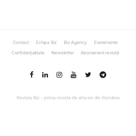
Contact
Echipa Biz
Biz Agency
Evenimente
Confidențialitate
Newsletter
Abonament revistă
Revista Biz - prima revista de afaceri din România