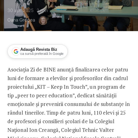
30 apr. 2025
3
min
Oana Grecea
Adaugă Revista Biz
ca sursă preferată în Google
Asociația Zi de BINE anunță finalizarea celor patru
110 liceeni finalizează programul de 
luni de formare a elevilor și profesorilor din cadrul
proiectului „KIT – Keep In Touch”, un program de
tip „peer to peer education”, dedicat sănătății
emoționale și prevenirii consumului de substanțe în
rândul tinerilor. Timp de patru luni, 110 elevi și 25
de profesori și consilieri școlari de la Colegiul
Național Ion Creangă, Colegiul Tehnic Valter