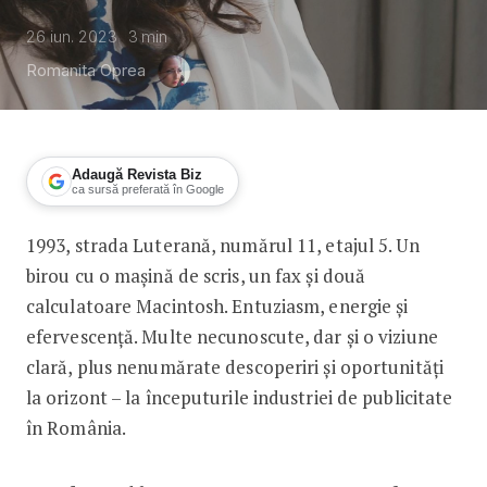
26 iun. 2023
3
min
Romanita Oprea
Adaugă Revista Biz
ca sursă preferată în Google
1993, strada Luterană, numărul 11, etajul 5. Un
30 de ani de Passion Makes Waves î
birou cu o mașină de scris, un fax și două
calculatoare Macintosh. Entuziasm, energie și
efervescență. Multe necunoscute, dar și o viziune
clară, plus nenumărate descoperiri și oportunități
la orizont – la începuturile industriei de publicitate
în România.