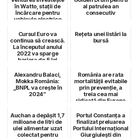
în Watto, stații de
al patrulea an
încărcare pentru
consecutiv
vehicule electrice
Cursul Euro va
Rețeta unei listări la
continua să crească.
bursă
La începutul anului
2022 va sparge
bariera de 5 lei
Alexandru Balaci,
România are rata
Mokka România:
mortalității evitabile
„BNPL va crește în
prin prevenție, a
2024”
treia cea mai
ridicată din Europa
Auchan a depășit 1,7
Portul Constanța a
milioane de litri de
finalizat preluarea
ulei alimentar uzat
Portului Internațional
colectat pentru
Giurgiulești din