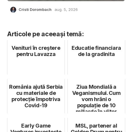
Cristi Dorombach
aug. 5, 2026
Articole pe aceeași temă:
Venituri în creștere
Educatie financiara
pentru Lavazza
de la gradinita
România ajută Serbia
Ziua Mondială a
cu materiale de
Veganismului. Cum
protecție împotriva
vom hrăni o
Covid-19
populație de 10
miliarde în viitor
Early Game
MSL, partener al
Ventures investeşte
Golden Drum pentru