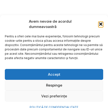
Avem nevoie de acordul
dumneavoastră
Pentru a oferi cele mai bune experiențe, folosim tehnologii precum
cookie-urile pentru a stoca și/sau accesa informațiile despre
dispozitiv. Consimțământul pentru aceste tehnologii ne va permite să
procesăm date precum comportamentul de navigare sau ID-uri unice
pe acest site. Neconsimțământul sau retragerea consimțământului
poate afecta negativ anumite caracteristici și funcții.
Accept
Respinge
Copyright ©2026
Hosting:
Vezi preferințe
POLITICĂ DE CONFIDENȚIALITATE