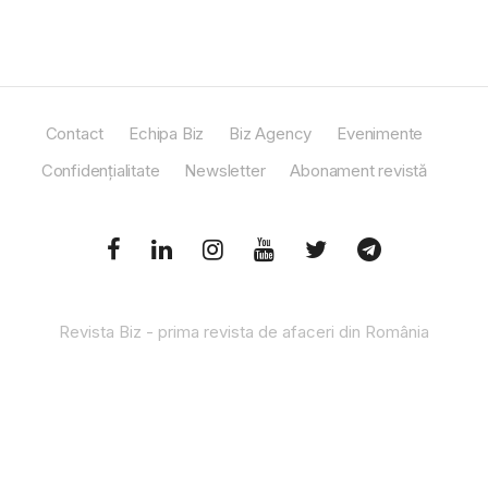
Contact
Echipa Biz
Biz Agency
Evenimente
Confidențialitate
Newsletter
Abonament revistă
Revista Biz - prima revista de afaceri din România