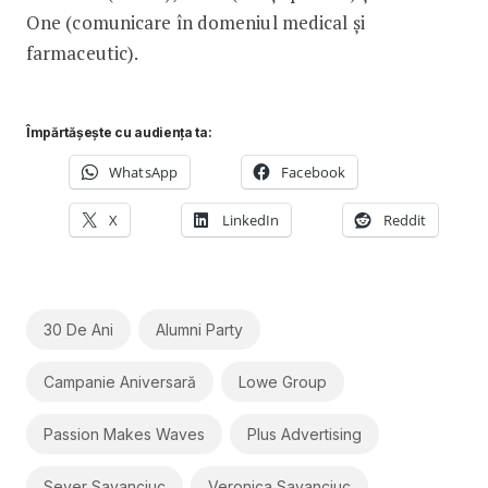
One (comunicare în domeniul medical și
farmaceutic).
Împărtășește cu audiența ta:
WhatsApp
Facebook
X
LinkedIn
Reddit
30 De Ani
Alumni Party
Campanie Aniversară
Lowe Group
Passion Makes Waves
Plus Advertising
Sever Savanciuc
Veronica Savanciuc