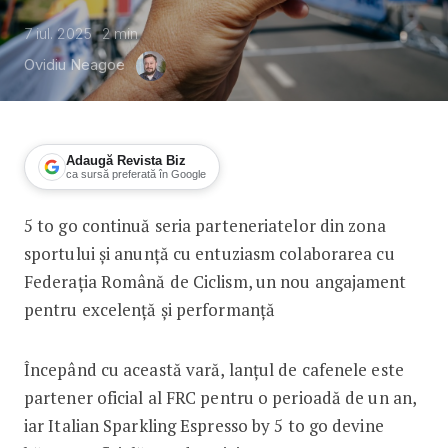
7 iul. 2025
2
min
Ovidiu Neagoe
Adaugă Revista Biz
ca sursă preferată în Google
5 to go continuă seria parteneriatelor din zona
5 to go, parteneriat cu Federația Ro
sportului și anunță cu entuziasm colaborarea cu
Federația Română de Ciclism, un nou angajament
pentru excelență și performanță
Începând cu această vară, lanțul de cafenele este
partener oficial al FRC pentru o perioadă de un an,
iar Italian Sparkling Espresso by 5 to go devine