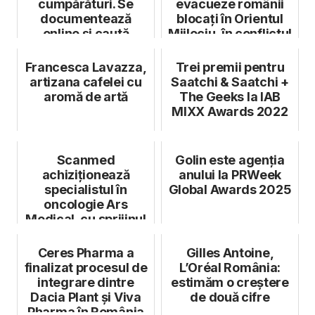
cumpărături. Se
evacueze românii
documentează
blocați în Orientul
online și caută
Mijlociu, în conflictul
promoții
cu Iran
Francesca Lavazza,
Trei premii pentru
artizana cafelei cu
Saatchi & Saatchi +
aromă de artă
The Geeks la IAB
MIXX Awards 2022
Scanmed
Golin este agenția
achiziționează
anului la PRWeek
specialistul în
Global Awards 2025
oncologie Ars
Medical, cu sprijinul
Abris
Ceres Pharma a
Gilles Antoine,
finalizat procesul de
L’Oréal România:
integrare dintre
estimăm o creștere
Dacia Plant și Viva
de două cifre
Pharma în România