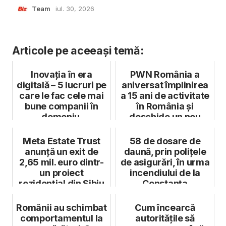
Team
iul. 30, 2026
Articole pe aceeași temă:
Inovaţia în era
PWN România a
digitală – 5 lucruri pe
aniversat împlinirea
care le fac cele mai
a 15 ani de activitate
bune companii în
în România și
domeniu
deschide un nou
capitol, cu ...
Meta Estate Trust
58 de dosare de
anunță un exit de
daună, prin polițele
2,65 mil. euro dintr-
de asigurări, în urma
un proiect
incendiului de la
rezidențial din Sibiu
Constanța
Românii au schimbat
Cum încearcă
comportamentul la
autoritățile să