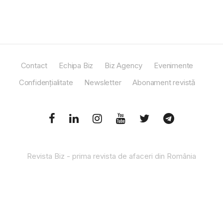
Contact
Echipa Biz
Biz Agency
Evenimente
Confidențialitate
Newsletter
Abonament revistă
Revista Biz - prima revista de afaceri din România