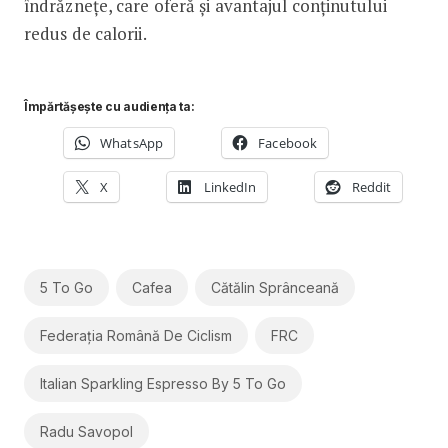
îndrăznețe, care oferă și avantajul conținutului
redus de calorii.
Împărtășește cu audiența ta:
WhatsApp
Facebook
X
LinkedIn
Reddit
5 To Go
Cafea
Cătălin Sprânceană
Federația Română De Ciclism
FRC
Italian Sparkling Espresso By 5 To Go
Radu Savopol