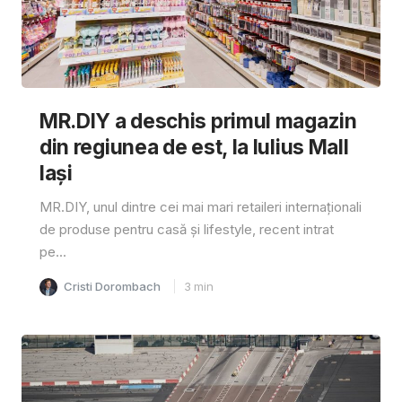
MR.DIY a deschis primul magazin
din regiunea de est, la Iulius Mall
Iași
MR.DIY, unul dintre cei mai mari retaileri internaționali
de produse pentru casă și lifestyle, recent intrat
pe...
Cristi Dorombach
3
min