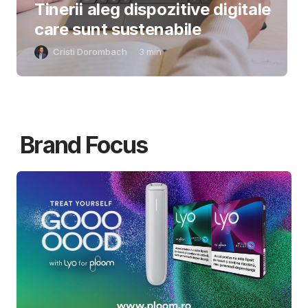
Tinerii aleg dispozitive digitale
care sunt sustenabile
Cristi Dorombach
3
min
Brand Focus