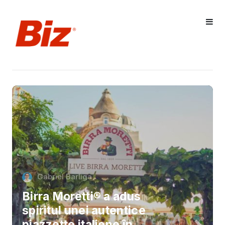
Gabriel Barliga
Birra Moretti® a adus
spiritul unei autentice
piazzette italiene în