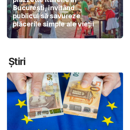
București, invitând
publicul să savureze
plăcerile simple ale vieții
Știri