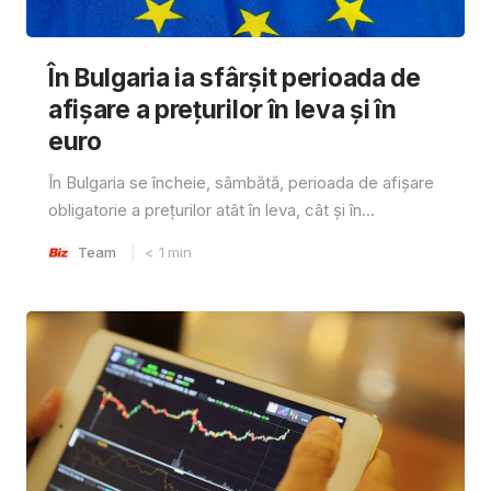
În Bulgaria ia sfârşit perioada de
afișare a prețurilor în ​​leva și în
euro
În Bulgaria se încheie, sâmbătă, perioada de afișare
obligatorie a prețurilor atât în ​​leva, cât și în...
Team
< 1
min