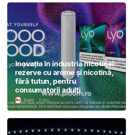
Inovația în industria nicotinei:
rezerve cu arome și nicotină,
fără tutun, pentru
consumatorii adulți
Team
2
min