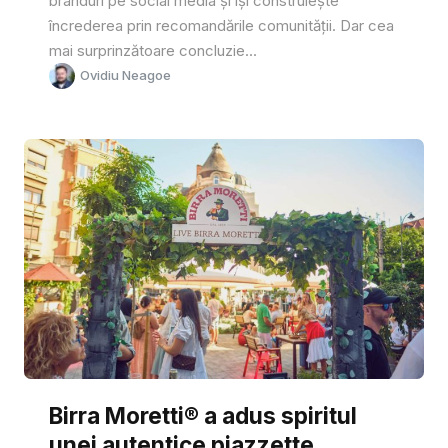
branduri pe social media și își construiește
încrederea prin recomandările comunității. Dar cea
mai surprinzătoare concluzie...
Ovidiu Neagoe
Birra Moretti® a adus spiritul
unei autentice piazzette