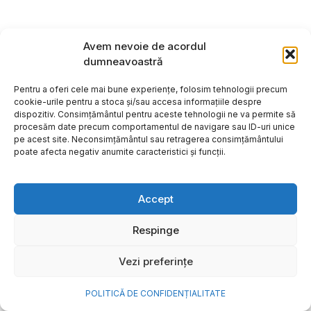
Avem nevoie de acordul
dumneavoastră
Pentru a oferi cele mai bune experiențe, folosim tehnologii precum
cookie-urile pentru a stoca și/sau accesa informațiile despre
dispozitiv. Consimțământul pentru aceste tehnologii ne va permite să
procesăm date precum comportamentul de navigare sau ID-uri unice
pe acest site. Neconsimțământul sau retragerea consimțământului
poate afecta negativ anumite caracteristici și funcții.
Accept
Cum transformi cele mai
Respinge
frumoase amintiri ale verii într-
Vezi preferințe
o bijuterie Pandora pe care o
porți zi de zi
POLITICĂ DE CONFIDENȚIALITATE