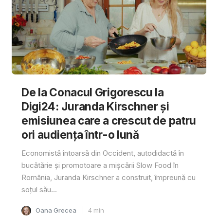
De la Conacul Grigorescu la
Digi24: Juranda Kirschner și
emisiunea care a crescut de patru
ori audiența într-o lună
Economistă întoarsă din Occident, autodidactă în
bucătărie și promotoare a mișcării Slow Food în
România, Juranda Kirschner a construit, împreună cu
soțul său...
Oana Grecea
4
min