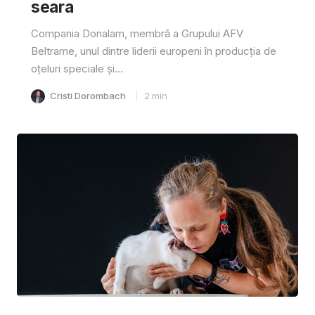
seara
Compania Donalam, membră a Grupului AFV
Beltrame, unul dintre liderii europeni în producția de
oțeluri speciale și...
Cristi Dorombach
2
min