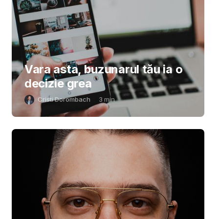
Vara asta, buzunarul tău ia o
decizie grea
Cristi Dorombach
3
min