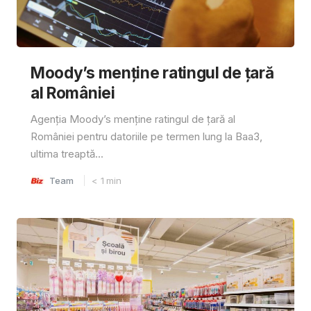
Moody’s menține ratingul de țară
al României
Agenția Moody’s menține ratingul de țară al
României pentru datoriile pe termen lung la Baa3,
ultima treaptă...
Team
< 1
min