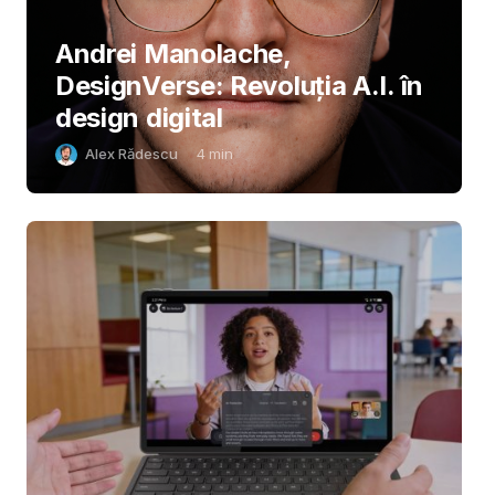
Andrei Manolache,
DesignVerse: Revoluția A.I. în
design digital
Alex Rădescu
4
min