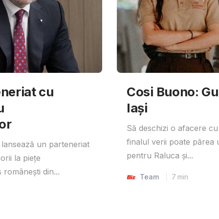
neriat cu
Cosi Buono: Gust
u
Iași
or
Să deschizi o afacere cu
finalul verii poate părea 
lansează un parteneriat
pentru Raluca și...
rii la piețe
 românești din...
Team
7
min