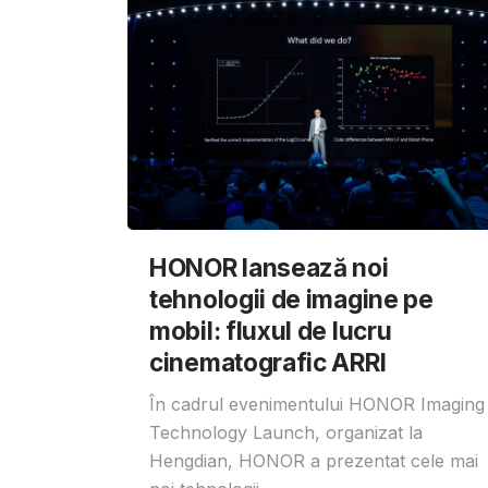
HONOR lansează noi
tehnologii de imagine pe
mobil: fluxul de lucru
cinematografic ARRI
În cadrul evenimentului HONOR Imaging
Technology Launch, organizat la
Hengdian, HONOR a prezentat cele mai