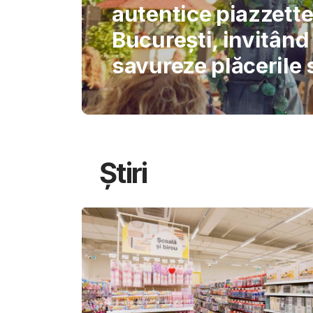
International Schoo
permite AI-ului să 
gândirea elevilor
Știri