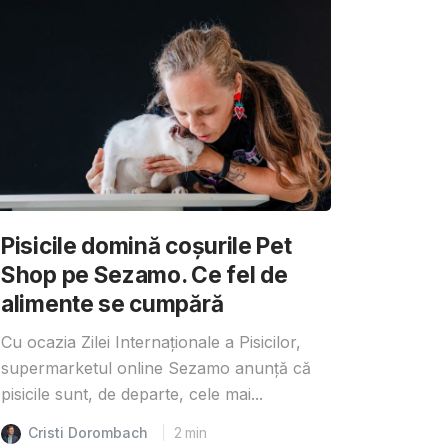
Pisicile domină coșurile Pet
Shop pe Sezamo. Ce fel de
alimente se cumpără
Cu ocazia Zilei Internaționale a Pisicilor,
supermarketul online Sezamo anunță că
pisicile sunt, de departe, cele mai...
Cristi Dorombach
2
min