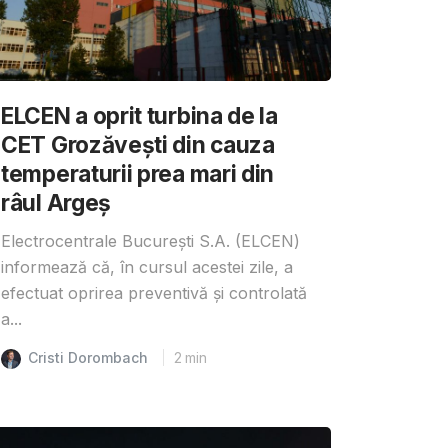
ELCEN a oprit turbina de la
CET Grozăvești din cauza
temperaturii prea mari din
râul Argeș
Electrocentrale București S.A. (ELCEN)
informează că, în cursul acestei zile, a
efectuat oprirea preventivă și controlată
a...
Cristi Dorombach
2
min