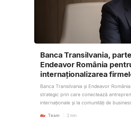
Banca Transilvania, parte
Endeavor România pentr
internaționalizarea firmel
Banca Transilvania și Endeavor România 
strategic prin care conectează antrepreno
internaționale și la comunități de business
Team
2
min