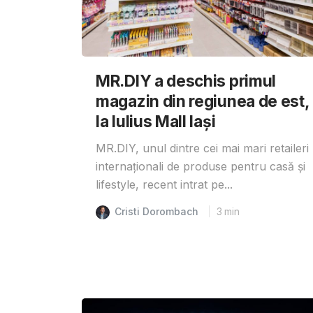
MR.DIY a deschis primul
magazin din regiunea de est,
la Iulius Mall Iași
MR.DIY, unul dintre cei mai mari retaileri
internaționali de produse pentru casă și
lifestyle, recent intrat pe...
Cristi Dorombach
3
min