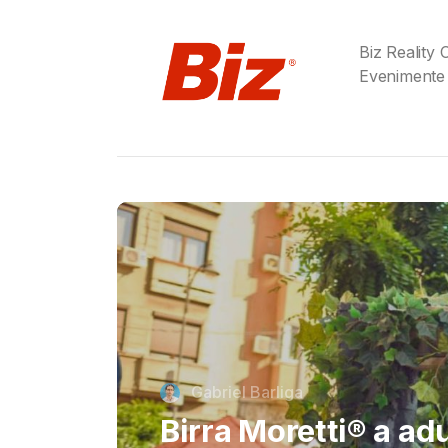
Biz Reality
Evenimente
Cristi Dorombach
Richard Joannides,