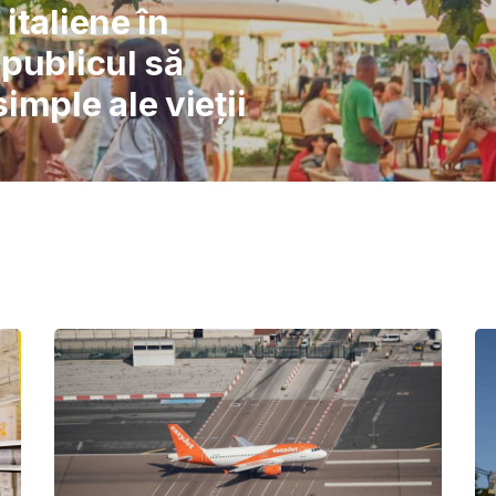
l: Școlile nu pot
înlocuiască