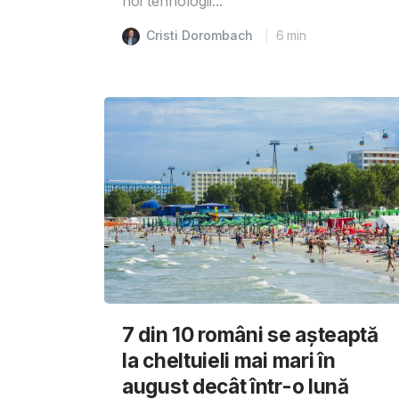
noi tehnologii...
Cristi Dorombach
6
min
7 din 10 români se așteaptă
la cheltuieli mai mari în
august decât într-o lună