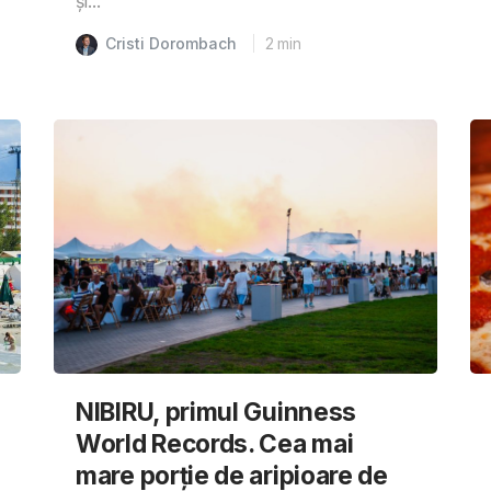
și...
Cristi Dorombach
2
min
NIBIRU, primul Guinness
World Records. Cea mai
mare porție de aripioare de