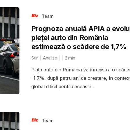
Team
Prognoza anuală APIA a evoluț
pieței auto din România
estimează o scădere de 1,7%
Stiri
Analize
2
min
Piața auto din România va înregistra o scăde
-1,7%, după patru ani de creștere, în contex
global dificil pentru această...
Team