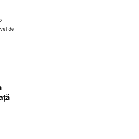
o
vel de
a
față