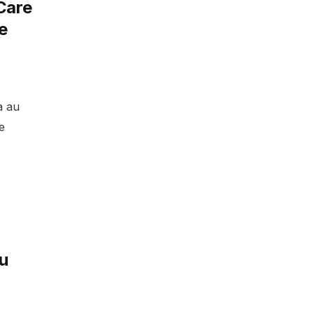
Care
e
a au
e
u