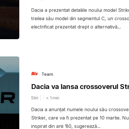
Dacia a prezentat detaliile noului model Strike
treilea său model din segmentul C, un cross
electrificat prezentat drept o alternativă...
Team
Dacia va lansa crossoverul Str
Stiri
< 1
min
Dacia a anunțat numele noului său crossove
Striker, care va fi prezentat pe 10 martie. N
inspirat din anii ’80, sugerează...