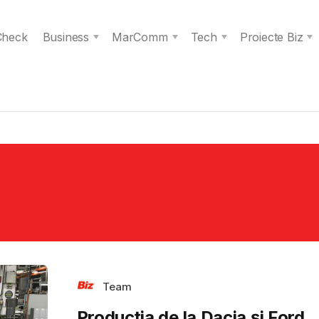
 Check
Business
MarComm
Tech
Proiecte Biz
Team
Producția de la Dacia și Ford