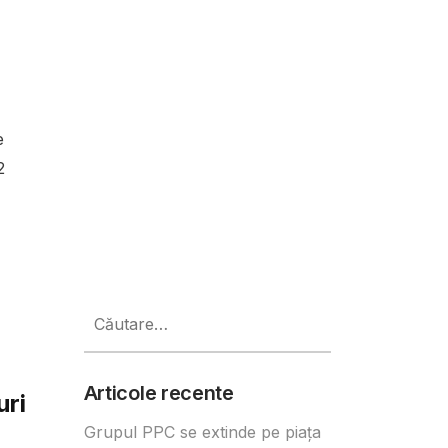
e
2
Caută
după:
Articole recente
uri
Grupul PPC se extinde pe piața