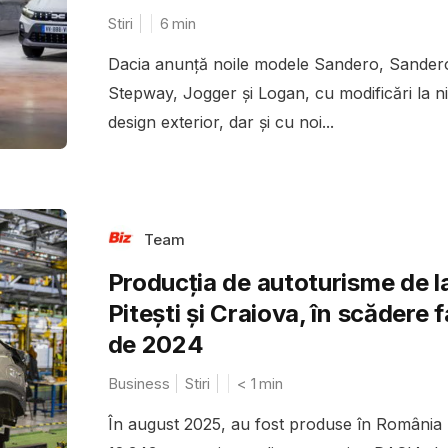
Stiri
6
min
Dacia anunță noile modele Sandero, Sander
Stepway, Jogger și Logan, cu modificări la ni
design exterior, dar și cu noi...
Team
Producția de autoturisme de l
Pitești și Craiova, în scădere 
de 2024
Business
Stiri
< 1
min
În august 2025, au fost produse în România