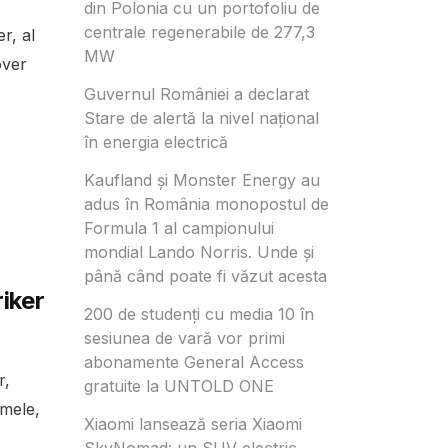
din Polonia cu un portofoliu de
centrale regenerabile de 277,3
r, al
MW
over
Guvernul României a declarat
Stare de alertă la nivel național
în energia electrică
Kaufland și Monster Energy au
adus în România monopostul de
Formula 1 al campionului
mondial Lando Norris. Unde și
până când poate fi văzut acesta
iker
200 de studenți cu media 10 în
sesiunea de vară vor primi
abonamente General Access
r,
gratuite la UNTOLD ONE
umele,
Xiaomi lansează seria Xiaomi
SkyNomad: un SUV electric