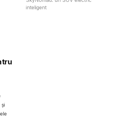
inteligent
ntru
e
 și
ele