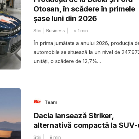
Otosan, în scădere în primele
șase luni din 2026
Stiri
Business
< 1
min
În prima jumătate a anului 2026, producția d
automobile se situează la un nivel de 247.97
unități, o scădere de 12,7%...
Team
Dacia lansează Striker,
alternativă compactă la SUV-
Stiri
8
min