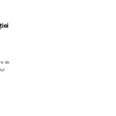
iei
re de
tul