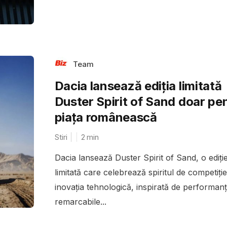
Team
Dacia lansează ediția limitată
Duster Spirit of Sand doar pe
piața românească
Stiri
2
min
Dacia lansează Duster Spirit of Sand, o ediți
limitată care celebrează spiritul de competiție
inovația tehnologică, inspirată de performanț
remarcabile...