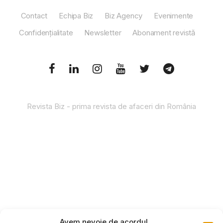
Contact
Echipa Biz
Biz Agency
Evenimente
Confidențialitate
Newsletter
Abonament revistă
Revista Biz - prima revista de afaceri din România
Avem nevoie de acordul