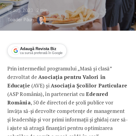
16 aug. 2023
2
min
Toader Păun
Adaugă Revista Biz
ca sursă preferată în Google
Prin intermediul programului „Masă și clasă”
Ajutor pentru ca școlile să atragă fo
dezvoltat de
Asociația pentru Valori în
Educație
(AVE) și
Asociația Școlilor Particulare
(ASP România), în parteneriat cu
Edenred
România
, 50 de directori de școli publice vor
învăța să-și dezvolte competențe de management
și leadership și vor primi informații și ghidaj care să-
i ajute să atragă finanțări pentru optimizarea