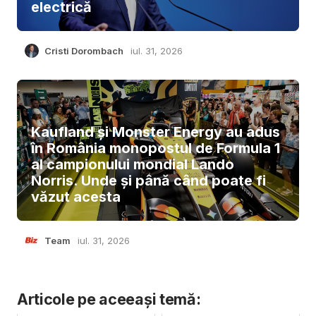
electrică
Cristi Dorombach
iul. 31, 2026
Kaufland și Monster Energy au adus
în România monopostul de Formula 1
al campionului mondial Lando
Norris. Unde și până când poate fi
văzut acesta
Team
iul. 31, 2026
Articole pe aceeași temă: