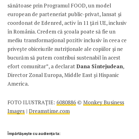
sănătoase prin Programul FOOD, un model
european de parteneriat public-privat, lansat și
coordonat de Edenred, activ în 11 țări UE, inclusiv
în România. Credem că școala poate să fie un
mediu transformațional pozitiv inclusiv în ceea ce
privește obiceiurile nutriționale ale copiilor și ne
bucurăm să putem contribui sustenabil în acest
efort comunitar”, a declarat
Dana Sîntejudean
,
Director Zonal Europa, Middle East şi Hispanic
America.
FOTO ILUSTRAȚIE:
6080886
©
Monkey Business
Images
|
Dreamstime.com
Împărtășește cu audiența ta: