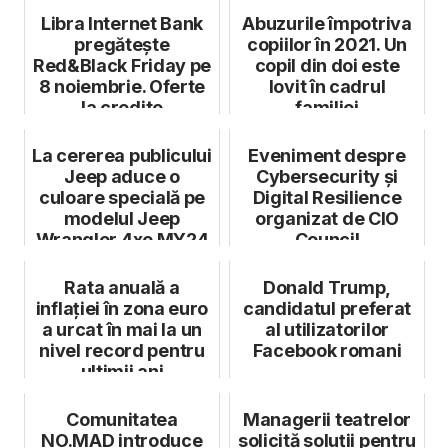
Libra Internet Bank
Abuzurile împotriva
pregătește
copiilor în 2021. Un
Red&Black Friday pe
copil din doi este
8 noiembrie. Oferte
lovit în cadrul
la credite
familiei
La cererea publicului
Eveniment despre
Jeep aduce o
Cybersecurity și
culoare specială pe
Digital Resilience
modelul Jeep
organizat de CIO
Wrangler 4xe MY24
Council
Rata anuală a
Donald Trump,
inflaţiei în zona euro
candidatul preferat
a urcat în mai la un
al utilizatorilor
nivel record pentru
Facebook romani
ultimii ani
Comunitatea
Managerii teatrelor
NO.MAD introduce
solicită soluții pentru