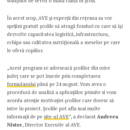
soluțiilor de servit o masă caldă în școli.
În acest scop, AVE și experții din rețeaua sa vor
sprijini gratuit școlile să atragă fonduri cu care să își
dezvolte capacitatea logistică, infrastructura,
echipa sau calitatea nutrițională a meselor pe care
le oferă copiilor.
„Acest program se adresează școlilor din orice
județ care se pot înscrie prin completarea
formularului
până pe 24 august. Vom avea o
procedură de analiză a aplicațiilor primite si vom
acorda atenție motivației școlilor care doresc să
intre în proiect. Școlile pot afla mai multe
informații de pe
site-ul AVE
”, a declarat
Andreea
Nistor
, Director Executiv al AVE.