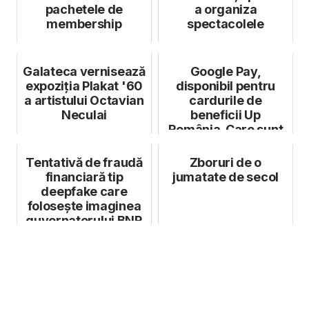
pachetele de
a organiza
membership
spectacolele
Galateca vernisează
Google Pay,
expoziția Plakat '60
disponibil pentru
a artistului Octavian
cardurile de
Neculai
beneficii Up
România. Care sunt
avantajele pentru
utiliza...
Tentativă de fraudă
Zboruri de o
financiară tip
jumatate de secol
deepfake care
folosește imaginea
guvernatorului BNR