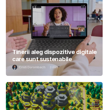
Tinerii aleg dispozitive digitale
care sunt sustenabile
Cristi Dorombach
3
min