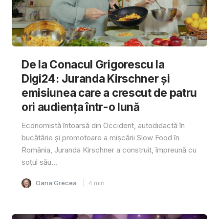
De la Conacul Grigorescu la
Digi24: Juranda Kirschner și
emisiunea care a crescut de patru
ori audiența într-o lună
Economistă întoarsă din Occident, autodidactă în
bucătărie și promotoare a mișcării Slow Food în
România, Juranda Kirschner a construit, împreună cu
soțul său...
Oana Grecea
4
min