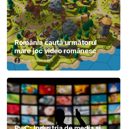
România caută următorul
mare joc video românesc
Cristi Dorombach
3
min
PwC: Industria de media și