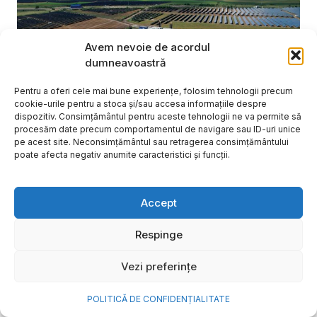
Avem nevoie de acordul
dumneavoastră
Pentru a oferi cele mai bune experiențe, folosim tehnologii precum
cookie-urile pentru a stoca și/sau accesa informațiile despre
dispozitiv. Consimțământul pentru aceste tehnologii ne va permite să
procesăm date precum comportamentul de navigare sau ID-uri unice
pe acest site. Neconsimțământul sau retragerea consimțământului
poate afecta negativ anumite caracteristici și funcții.
NOVA Power & Gas: un program
Accept
de investiții de un miliard de
euro și o nouă promisiune de
Respinge
brand: „Energie simplă. Pentru
Vezi preferințe
o viață mai bună”
POLITICĂ DE CONFIDENȚIALITATE
După aproape 20 de ani în care a investit în