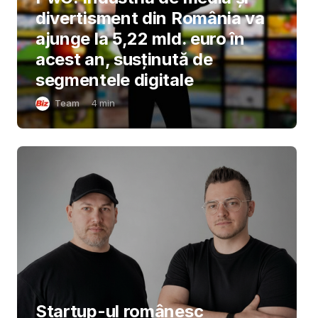
divertisment din România va
ajunge la 5,22 mld. euro în
acest an, susținută de
segmentele digitale
Team
4
min
Startup-ul românesc