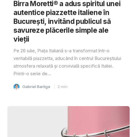
Birra Moretti® a adus spiritul unei
autentice piazzette italiene în
București, invitând publicul să
savureze plăcerile simple ale
vieții
Pe 26 iulie, Piața Italiană s-a transformat într-o
veritabilă piazzetta, aducând în centrul Bucureștiului
atmosfera relaxată și convivială specifică Italiei.
Printr-o serie de...
Gabriel Barliga
2
min