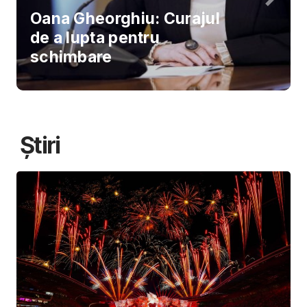
Oana Gheorghiu: Curajul
de a lupta pentru
schimbare
Știri