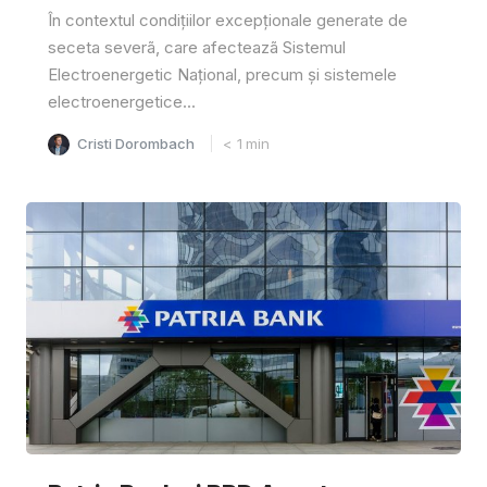
În contextul condițiilor excepționale generate de
seceta severã, care afecteazã Sistemul
Electroenergetic Național, precum și sistemele
electroenergetice...
Cristi Dorombach
< 1
min