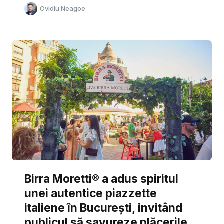
Ovidiu Neagoe
Birra Moretti® a adus spiritul
unei autentice piazzette
italiene în București, invitând
publicul să savureze plăcerile