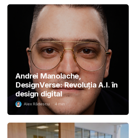
Andrei Manolache,
DesignVerse: Revoluția A.I. în
design digital
Alex Rădescu
4
min