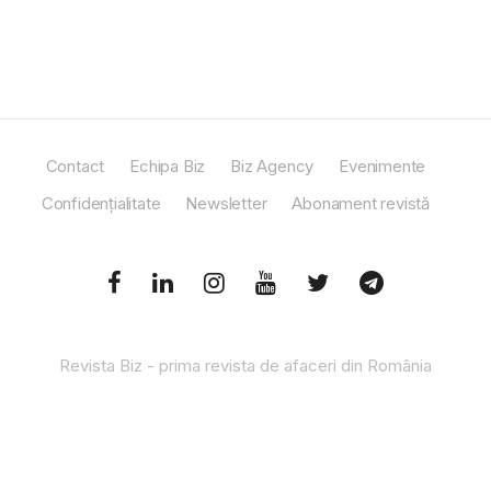
Contact
Echipa Biz
Biz Agency
Evenimente
Confidențialitate
Newsletter
Abonament revistă
Revista Biz - prima revista de afaceri din România