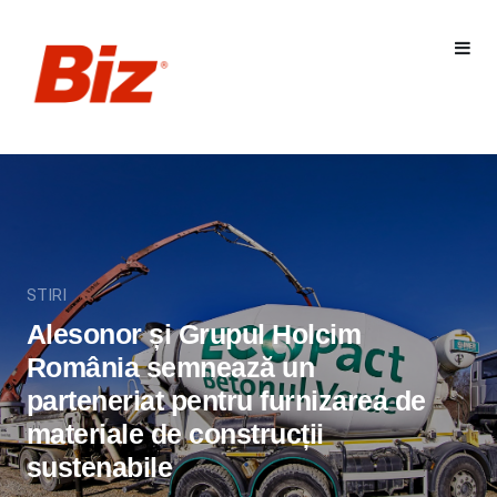
STIRI
Alesonor și Grupul Holcim
România semnează un
parteneriat pentru furnizarea de
materiale de construcții
sustenabile