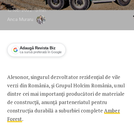
10 feb. 2022
3
min
Anca Muraru
Adaugă Revista Biz
ca sursă preferată în Google
Alesonor și Grupul Holcim România se
Alesonor, singurul dezvoltator rezidențial de vile
verzi din România, și Grupul Holcim România, unul
dintre cei mai importanți producători de materiale
de construcții, anunță parteneriatul pentru
construcția durabilă a suburbiei complete
Amber
Forest
.