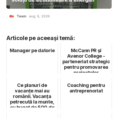
Team
aug. 6, 2026
Articole pe aceeași temă:
Manager pe datorie
McCann PR și
Avenor College -
parteneriat strategic
pentru promovarea
proiectelor
educaționale inova...
Ce planuri de
Coaching pentru
vacanțe mai au
antreprenoriat
românii. Vacanța
petrecută la munte,
cu buget de 500 de
lei cheltuieli