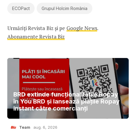
ECOPact
Grupul Holcim România
Urmăriți Revista Biz și pe
Google News
.
Abonamente Revista Biz
BRD extinde funcționalitățile Ropay
în You BRD și lansează plățile Ropay
instant către comercianți
Team
aug. 6, 2026