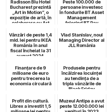
Radisson Blu Hotel
Peste 100.000 de
Bucharest prezintă
persoane investesc
„Art in Motion”, o
în fondurile BT Asset
expoziție de artă, în
Management
colaborare cu Art
folosind BT Pay
Saf...
Vânzări de peste 1,4
Vlad Stanislav, noul
mld. lei pentru IKEA
Managing Director al
România în anul
JLL România
fiscal încheiat la 31
august 2024.
Comenzi...
Finanțare de 9
Produsele pentru
milioane de euro
încălzirea locuinței
pentru trecerea la
au tendința de a
economia circulară
tripla vânzările de
Black Friday
Profit din cultură.
Muzeul Antipa a avut
Librex a investit 1,5
peste 12.000.000 lei
milioane lei pentru
venituri în 2023