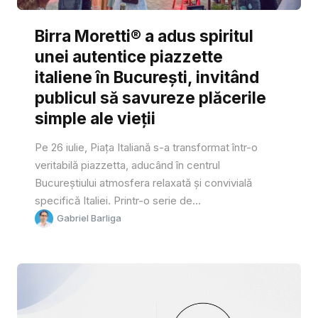
Birra Moretti® a adus spiritul
unei autentice piazzette
italiene în București, invitând
publicul să savureze plăcerile
simple ale vieții
Pe 26 iulie, Piața Italiană s-a transformat într-o
veritabilă piazzetta, aducând în centrul
Bucureștiului atmosfera relaxată și convivială
specifică Italiei. Printr-o serie de...
Gabriel Barliga