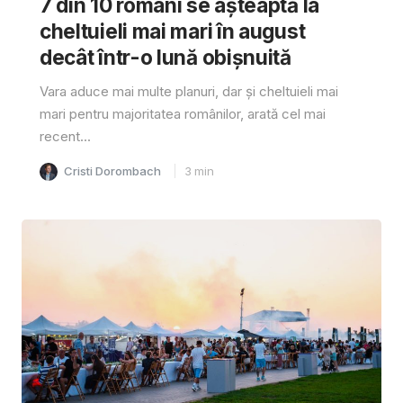
7 din 10 români se așteaptă la
cheltuieli mai mari în august
decât într-o lună obișnuită
Vara aduce mai multe planuri, dar și cheltuieli mai
mari pentru majoritatea românilor, arată cel mai
recent...
Cristi Dorombach
3
min