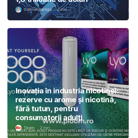
Gabriel Barliga
3
min
Inovația în industria nicotinei:
rezerve cu arome și nicotină,
fără tutun, pentru
consumatorii adulți
Team
2
min