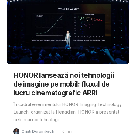
HONOR lansează noi tehnologii
de imagine pe mobil: fluxul de
lucru cinematografic ARRI
În cadrul evenimentului HONOR Imaging Technology
Launch, organizat la Hengdian, HONOR a prezentat
cele mai noi tehnologii...
Cristi Dorombach
6
min