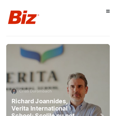
Cristi Dorombach
Richard Joannides,
Verita International
School: Școlile nu pot