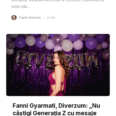
soțul său...
Oana Grecea
4
min
Fanni Gyarmati, Diverzum: „Nu
câștigi Generația Z cu mesaje