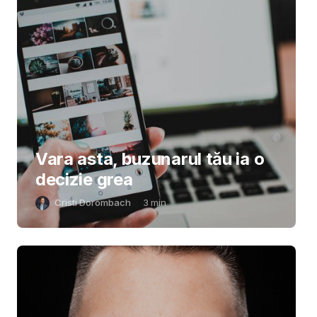
Vara asta, buzunarul tău ia o
decizie grea
Cristi Dorombach
3
min