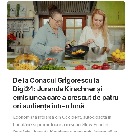
De la Conacul Grigorescu la
Digi24: Juranda Kirschner și
emisiunea care a crescut de patru
ori audiența într-o lună
Economistă întoarsă din Occident, autodidactă în
bucătărie și promotoare a mișcării Slow Food în
România, Juranda Kirschner a construit, împreună cu