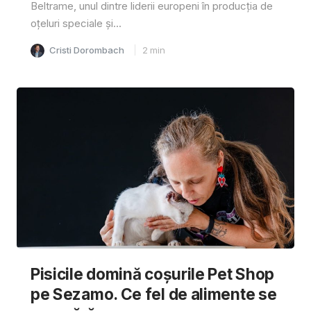
Beltrame, unul dintre liderii europeni în producția de
oțeluri speciale și...
Cristi Dorombach
2
min
Pisicile domină coșurile Pet Shop
pe Sezamo. Ce fel de alimente se