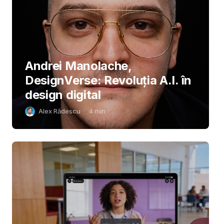
Andrei Manolache,
DesignVerse: Revoluția A.I. în
design digital
Alex Rădescu
4
min