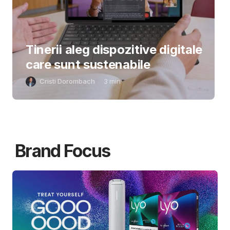
Tinerii aleg dispozitive digitale
care sunt sustenabile
Cristi Dorombach
3
min
Brand Focus