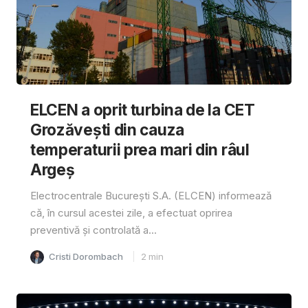
ELCEN a oprit turbina de la CET
Grozăvești din cauza
temperaturii prea mari din râul
Argeș
Electrocentrale București S.A. (ELCEN) informează
că, în cursul acestei zile, a efectuat oprirea
preventivă și controlată a...
Cristi Dorombach
2
min