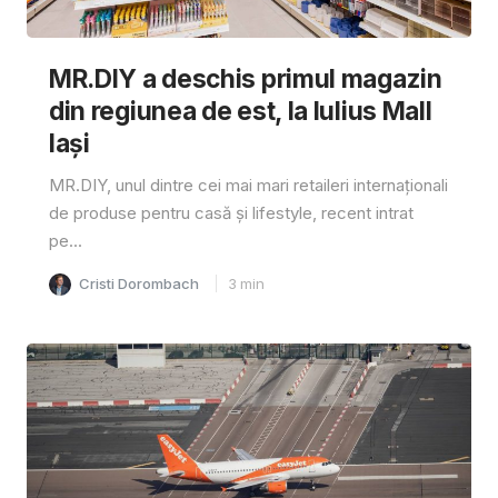
MR.DIY a deschis primul magazin
din regiunea de est, la Iulius Mall
Iași
MR.DIY, unul dintre cei mai mari retaileri internaționali
de produse pentru casă și lifestyle, recent intrat
pe...
Cristi Dorombach
3
min