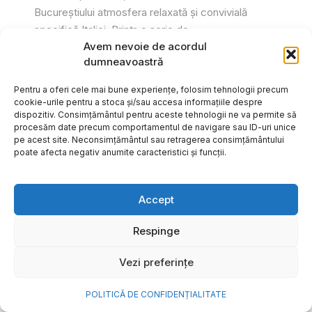
Bucureștiului atmosfera relaxată și convivială
specifică Italiei. Printr-o serie de...
Avem nevoie de acordul
Gabriel Barliga
dumneavoastră
Pentru a oferi cele mai bune experiențe, folosim tehnologii precum
cookie-urile pentru a stoca și/sau accesa informațiile despre
dispozitiv. Consimțământul pentru aceste tehnologii ne va permite să
procesăm date precum comportamentul de navigare sau ID-uri unice
pe acest site. Neconsimțământul sau retragerea consimțământului
poate afecta negativ anumite caracteristici și funcții.
Accept
Respinge
Vezi preferințe
Cum transformi cele mai
POLITICĂ DE CONFIDENȚIALITATE
frumoase amintiri ale verii într-