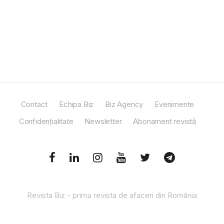
Contact
Echipa Biz
Biz Agency
Evenimente
Confidențialitate
Newsletter
Abonament revistă
Revista Biz - prima revista de afaceri din România