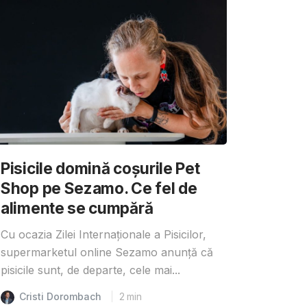
Pisicile domină coșurile Pet
Shop pe Sezamo. Ce fel de
alimente se cumpără
Cu ocazia Zilei Internaționale a Pisicilor,
supermarketul online Sezamo anunță că
pisicile sunt, de departe, cele mai...
Cristi Dorombach
2
min