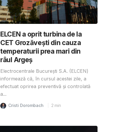
ELCEN a oprit turbina de la
CET Grozăvești din cauza
temperaturii prea mari din
râul Argeș
Electrocentrale București S.A. (ELCEN)
informează că, în cursul acestei zile, a
efectuat oprirea preventivă și controlată
a...
Cristi Dorombach
2
min