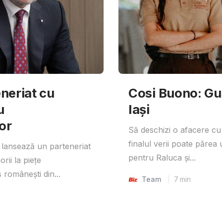
neriat cu
Cosi Buono: Gust
u
Iași
or
Să deschizi o afacere cu
finalul verii poate părea 
lansează un parteneriat
pentru Raluca și...
rii la piețe
 românești din...
Team
7
min