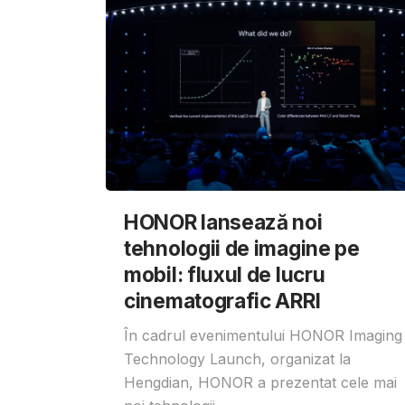
HONOR lansează noi
tehnologii de imagine pe
mobil: fluxul de lucru
cinematografic ARRI
În cadrul evenimentului HONOR Imaging
Technology Launch, organizat la
Hengdian, HONOR a prezentat cele mai