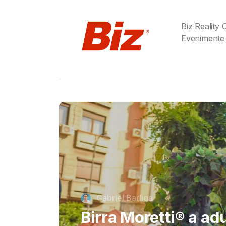
Biz Reality
Evenimente
Cristi Dorombach
Richard Joannides,