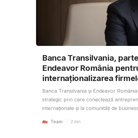
Banca Transilvania, parte
Endeavor România pentr
internaționalizarea firmel
Banca Transilvania și Endeavor România 
strategic prin care conectează antrepreno
internaționale și la comunități de business
Team
2
min