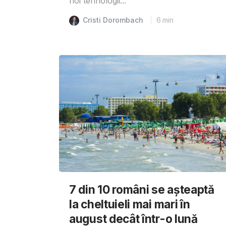
noi tehnologii...
Cristi Dorombach
6
min
7 din 10 români se așteaptă
la cheltuieli mai mari în
august decât într-o lună