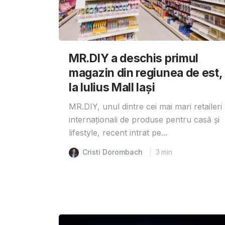
MR.DIY a deschis primul
magazin din regiunea de est,
la Iulius Mall Iași
MR.DIY, unul dintre cei mai mari retaileri
internaționali de produse pentru casă și
lifestyle, recent intrat pe...
Cristi Dorombach
3
min