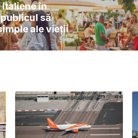
l: Școlile nu pot
înlocuiască