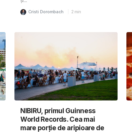
și...
Cristi Dorombach
2
min
NIBIRU, primul Guinness
World Records. Cea mai
mare porție de aripioare de