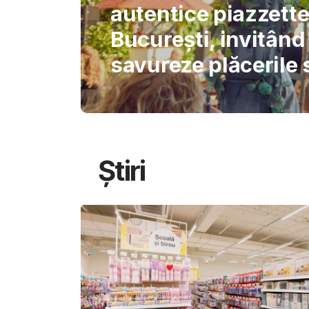
International Schoo
permite AI-ului să 
gândirea elevilor
Știri