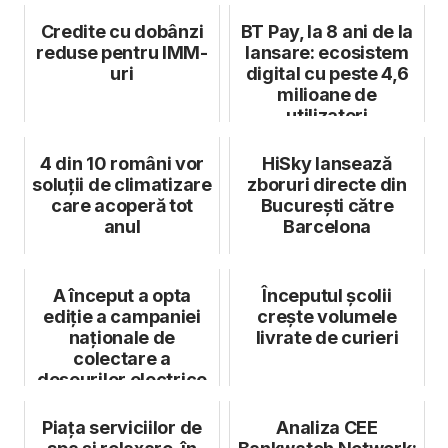
Credite cu dobânzi
BT Pay, la 8 ani de la
reduse pentru IMM-
lansare: ecosistem
uri
digital cu peste 4,6
milioane de
utilizatori
4 din 10 români vor
HiSky lansează
soluții de climatizare
zboruri directe din
care acoperă tot
București către
anul
Barcelona
A început a opta
Începutul școlii
ediție a campaniei
crește volumele
naționale de
livrate de curieri
colectare a
deșeurilor electrice
(DEEE) "România
Re...
Piața serviciilor de
Analiza CEE