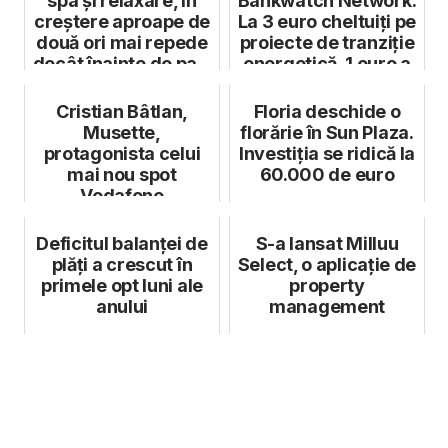
spa și relaxare, în
Bankwatch Network:
creștere aproape de
La 3 euro cheltuiți pe
două ori mai repede
proiecte de tranziție
decât înainte de pa...
energetică, 1 euro a
mer...
Cristian Bâtlan,
Floria deschide o
Musette,
florărie în Sun Plaza.
protagonista celui
Investiția se ridică la
mai nou spot
60.000 de euro
Vodafone
Deficitul balanței de
S-a lansat Milluu
plăți a crescut în
Select, o aplicație de
primele opt luni ale
property
anului
management