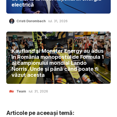
electrică
Cristi Dorombach
iul. 31, 2026
Kaufland și Monster Energy au adus
în România monopostul de Formula 1
al campionului mondial Lando
Norris. Unde și până când poate fi
văzut acesta
Team
iul. 31, 2026
Articole pe aceeași temă: