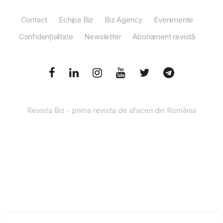
Contact
Echipa Biz
Biz Agency
Evenimente
Confidențialitate
Newsletter
Abonament revistă
Revista Biz - prima revista de afaceri din România