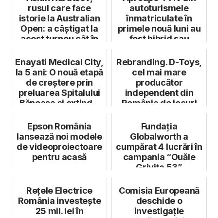
rusul care face
autoturismele
istorie la Australian
înmatriculate în
Open: a câștigat la
primele nouă luni au
acest turneu cât în
fost hibrid sau
toată ...
electrice
Enayati Medical City,
Rebranding. D-Toys,
la 5 ani: O nouă etapă
cel mai mare
de creștere prin
producător
preluarea Spitalului
independent din
Băneasa și extind...
România de jocuri
pentru copii, devine
R...
Epson România
Fundația
lansează noi modele
Globalworth a
de videoproiectoare
cumpărat 4 lucrări în
pentru acasă
campania “Ouăle
Grivița 53”
Rețele Electrice
Comisia Europeană
România investește
deschide o
25 mil. lei în
investigație