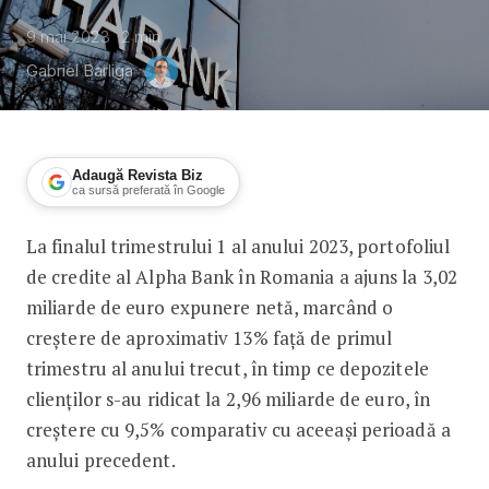
9 mai 2023
2
min
Gabriel Barliga
Adaugă Revista Biz
ca sursă preferată în Google
La finalul trimestrului 1 al anului 2023, portofoliul
Alpha Bank Romania a încheiat primul t
de credite al Alpha Bank în Romania a ajuns la 3,02
miliarde de euro expunere netă, marcând o
creștere de aproximativ 13% față de primul
trimestru al anului trecut, în timp ce depozitele
clienților s-au ridicat la 2,96 miliarde de euro, în
creștere cu 9,5% comparativ cu aceeași perioadă a
anului precedent.