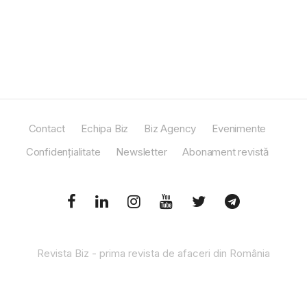
Contact
Echipa Biz
Biz Agency
Evenimente
Confidențialitate
Newsletter
Abonament revistă
Revista Biz - prima revista de afaceri din România