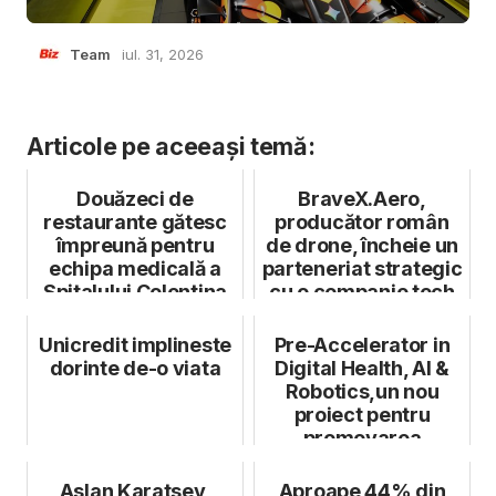
Team
iul. 31, 2026
Articole pe aceeași temă:
Douăzeci de
BraveX.Aero,
restaurante gătesc
producător român
împreună pentru
de drone, încheie un
echipa medicală a
parteneriat strategic
Spitalului Colentina
cu o companie tech
germană
Unicredit implineste
Pre-Accelerator in
dorinte de-o viata
Digital Health, AI &
Robotics,un nou
proiect pentru
promovarea
cercetării și antr...
Aslan Karatsev,
Aproape 44% din