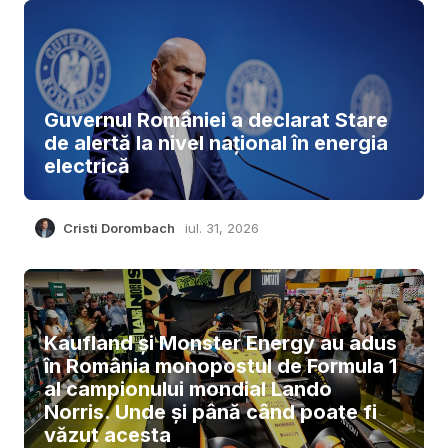
Guvernul României a declarat Stare
de alertă la nivel național în energia
electrică
Cristi Dorombach
iul. 31, 2026
Kaufland și Monster Energy au adus
în România monopostul de Formula 1
al campionului mondial Lando
Norris. Unde și până când poate fi
văzut acesta