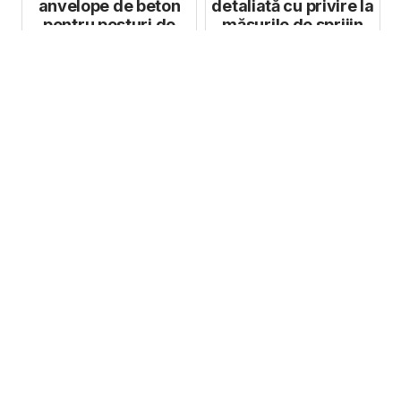
anvelope de beton
detaliată cu privire la
pentru posturi de
măsurile de sprijin
transformare
acordate Blue ...