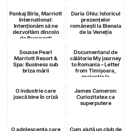
Pankaj Birla, Marriott
Daria Ghiu: Istoricul
International:
prezențelor
Intenționăm să ne
românești la Bienala
dezvoltăm dincolo
de la Veneția
de București
Sousse Pearl
Documentarul de
Marriott Resort &
călătorie My journey
Spa: Business sub
to Romania – Letter
briza mării
from Timișoara,
proiecție la
București, pe ...
O industrie care
James Cameron:
joacă bine în criză
Curiozitatea ca
superputere
O adolescenta care
Cum ajută un club de