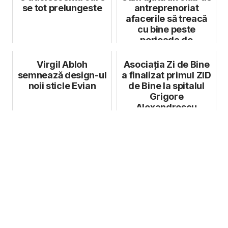
se tot prelungeste
antreprenoriat
afacerile să treacă
cu bine peste
perioada de
pandemie
Virgil Abloh
Asociația Zi de Bine
semnează design-ul
a finalizat primul ZID
noii sticle Evian
de Bine la spitalul
Grigore
Alexandrescu