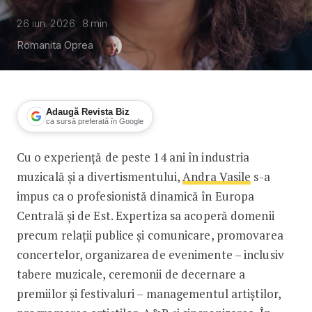
26 iun. 2026
8
min
Romanita Oprea
Adaugă Revista Biz
ca sursă preferată în Google
Cu o experiență de peste 14 ani în industria
Andra Vasile, Global Records: Succes
muzicală și a divertismentului,
Andra Vasile
s-a
impus ca o profesionistă dinamică în Europa
Centrală și de Est. Expertiza sa acoperă domenii
precum relații publice și comunicare, promovarea
concertelor, organizarea de evenimente – inclusiv
tabere muzicale, ceremonii de decernare a
premiilor și festivaluri – managementul artiștilor,