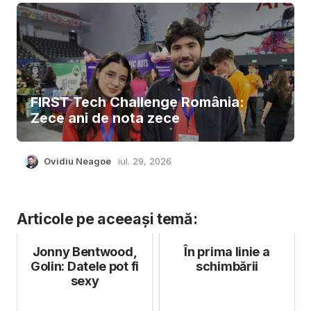
FIRST Tech Challenge România:
Zece ani de nota zece
Ovidiu Neagoe
iul. 29, 2026
Articole pe aceeași temă:
Jonny Bentwood,
În prima linie a
Golin: Datele pot fi
schimbării
sexy