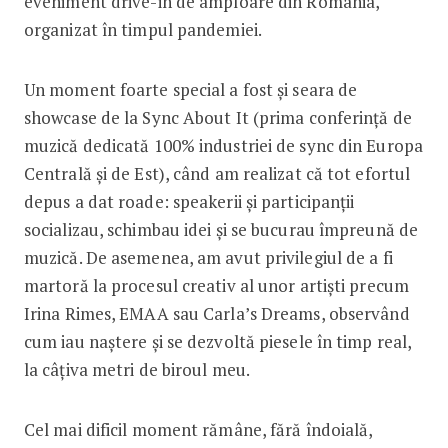
eveniment drive-in de amploare din România,
organizat în timpul pandemiei.
Un moment foarte special a fost și seara de
showcase de la Sync About It (prima conferință de
muzică dedicată 100% industriei de sync din Europa
Centrală și de Est), când am realizat că tot efortul
depus a dat roade: speakerii și participanții
socializau, schimbau idei și se bucurau împreună de
muzică. De asemenea, am avut privilegiul de a fi
martoră la procesul creativ al unor artiști precum
Irina Rimes, EMAA sau Carla’s Dreams, observând
cum iau naștere și se dezvoltă piesele în timp real,
la câțiva metri de biroul meu.
Cel mai dificil moment rămâne, fără îndoială,