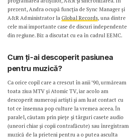
programarea artiștilor, A&R și sincronizarea. În
prezent, Andra ocupă funcția de Sync Manager și
A&R Administrator la
Global Records
, una dintre
cele mai importante case de discuri independente
din regiune. Biz a discutat cu ea în cadrul EEMC.
Cum ți-ai descoperit pasiunea
pentru muzică?
Ca orice copil care a crescut în anii ’90, urmăream
toata ziua MTV și Atomic TV, iar acolo am
descoperit numeroși artiști și am luat contact cu
tot ce însemna pop culture la vremea aceea. În
paralel, căutam prin piețe și târguri casete audio
(uneori chiar și copii contrafăcute) sau înregistram
muzică de la prieteni pentru a o putea asculta