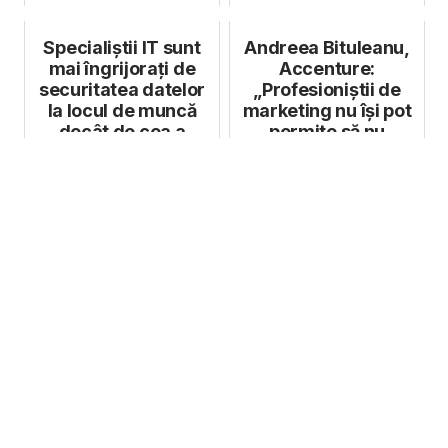
Specialiștii IT sunt
Andreea Bituleanu,
mai îngrijorați de
Accenture:
securitatea datelor
„Profesioniștii de
la locul de muncă
marketing nu își pot
decât de cea a
permite să nu
proprie...
folosească genAI...