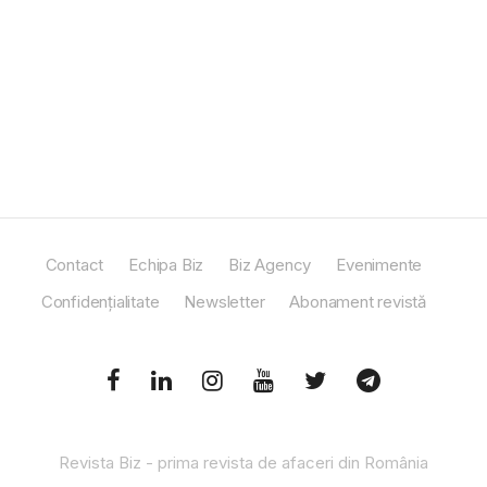
Contact
Echipa Biz
Biz Agency
Evenimente
Confidențialitate
Newsletter
Abonament revistă
Revista Biz - prima revista de afaceri din România