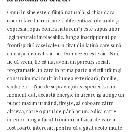
Omul în sine este o ființă naturală, și chiar dacă
uneori face lucruri care îl diferențiază (de unde și
expresia „opus contra naturem”) este supus unor
legi naturale implacabile. Jung a inscripționat pe
frontispiciul casei sale un citat din latină care sună
cam așa: invocat sau nu, Dumnezeu este aici. Noi,
fie că vrem, fie că nu, avem un parcurs social,
programatic, în care în prima parte a vieții trăim și
construim mai mult în lumea exterioară, familie,
slujbă etc…Ține de supraviețuirea speciei. La un
moment dat, această energie în urcare își atinge un
punct maxim urmând, firește, să coboare către
altceva, către opusul de până acum. Adică către
interior. Jung a făcut trimiteri la fizică, de care a
fost foarte interesat, pentru că a găsit acolo multe