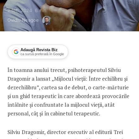
2 feb. 2024
6
min
Ovidiu Neagoe
Adaugă Revista Biz
ca sursă preferată în Google
În toamna anului trecut, psihoterapeutul Silviu
Silviu Dragomir, editura Trei: „Eu am t
Dragomir a lansat „Mijlocul vieții: Între echilibru și
dezechilibru”, cartea sa de debut, o carte-mărturie
și un ghid terapeutic în care abordează provocările
întâlnite și confruntate la mijlocul vieții, atât
personal, câț și în cabinetul terapeutic.
Silviu Dragomir, director executiv al editurii Trei