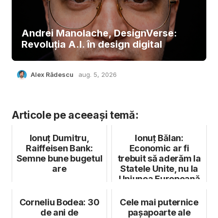
Andrei Manolache, DesignVerse:
Revoluția A.I. în design digital
Alex Rădescu
aug. 5, 2026
Articole pe aceeași temă:
Ionuț Dumitru,
Ionuț Bălan:
Raiffeisen Bank:
Economic ar fi
Semne bune bugetul
trebuit să aderăm la
are
Statele Unite, nu la
Uniunea Europeană
Corneliu Bodea: 30
Cele mai puternice
de ani de
pașapoarte ale