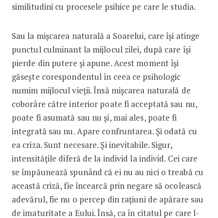
similitudini cu procesele psihice pe care le studia.
Sau la mișcarea naturală a Soarelui, care își atinge
punctul culminant la mijlocul zilei, după care își
pierde din putere și apune. Acest moment își
găsește corespondentul în ceea ce psihologic
numim mijlocul vieții. Însă mișcarea naturală de
coborâre către interior poate fi acceptată sau nu,
poate fi asumată sau nu și, mai ales, poate fi
integrată sau nu. Apare confruntarea. Și odată cu
ea criza. Sunt necesare. Și inevitabile. Sigur,
intensitățile diferă de la individ la individ. Cei care
se împăunează spunând că ei nu au nici o treabă cu
această criză, fie încearcă prin negare să ocolească
adevărul, fie nu o percep din rațiuni de apărare sau
de imaturitate a Eului. Însă, ca în citatul pe care l-