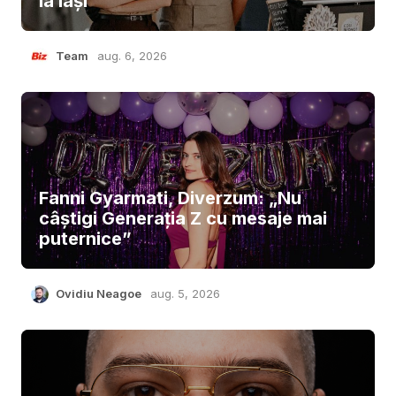
la Iași
Team
aug. 6, 2026
Fanni Gyarmati, Diverzum: „Nu
câștigi Generația Z cu mesaje mai
puternice”
Ovidiu Neagoe
aug. 5, 2026