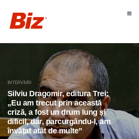
INTERVIURI
Silviu Dragomir, editura Trei:
„Eu am trecut prin această
criză, a fost un drum lung și
dificil, dar, parcurgându-l, am
învățat atât de multe”