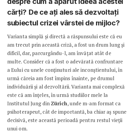
despre cum a apărut ideea acestei
cărți? De ce ați ales să dezvoltați
subiectul crizei vârstei de mijloc?
Varianta simplă și directă a răspunsului este că eu
am trecut prin această criză, a fost un drum lung și
dificil, dar, parcurgându-l, am învățat atât de
multe. Consider că a fost o adevărată confruntare
a Eului cu unele conținuturi ale inconștientului, în
urmă căreia am fost împins înainte, pe drumul
individuării și al dezvoltării. Varianta mai complexă
este că am înțeles, în urmă studiilor mele la
Institutul Jung din
Zürich
, unde m-am format ca
psihoterapeut, cât de importantă, ba chiar aș spune
decisivă, este această perioadă pentru restul vieții
unui om.