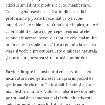
crizei și unul dintre modurile ei de manifestare.
Ceea ce generează această atitudine se află în
profunzime și poate fi rezumat ca o nevoie
imperioasă de schimbare. Omul este împins, uneori
cu brutalitate, dacă nu percepe nenumăratele
semne ale acestei nevoi, e drept de cele mai multe
ori învelite în simboluri, către a renunta la vechea
viață și vechile preocupări. Este o mișcare naturală
și ține de organizarea structurală a psihicului.
Ea vine dinspre inconștientul colectiv, de aceea
încărcătura energetică este uriașă și imposibil de
gestionat de către un Eu instabil. De aici și aceste
manifestări infantile. Valul schimbării ne cuprinde
pe toți mai devreme sau mai târziu, direcția este
inițial progresivă, însă Eul, dacă nu o poate