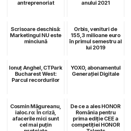
antreprenoriat
anului 2021
Scrisoare deschisă:
Orbis, venituri de
Marketingul NU este
155,3 milioane euro
minciună
în primul semestru al
lui 2019
Ionuț Anghel, CTPark
YOXO, abonamentul
Bucharest West:
Generației Digitale
Parcul recordurilor
Cosmin Măgureanu,
De ce a ales HONOR
ialoc.ro: În criză,
România pentru
afacerile mici sunt
prima ediție CEE a
cel mai puțin
competiției HONOR
protejate
Talents