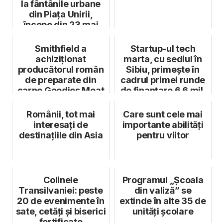
la fântânile urbane
din Piața Unirii,
începe din 23 mai
2025
Smithfield a
Startup-ul tech
achiziționat
marta, cu sediul în
producătorul român
Sibiu, primește în
de preparate din
cadrul primei runde
carne Goodies Meat
de finanțare 6,6 mil.
Production
eur...
Românii, tot mai
Care sunt cele mai
interesați de
importante abilități
destinațiile din Asia
pentru viitor
Colinele
Programul „Școala
Transilvaniei: peste
din valiză” se
20 de evenimente în
extinde în alte 35 de
sate, cetăți și biserici
unități școlare
fortificate