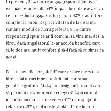
În prezent, 24% dintre angajați spun că lucrează
exclusiv remote, alți 34% împart biroul de acasă cu
cel din sediul angajatorului și doar 42% s-au întors
complet la birou. Deși activitatea de la distanță
rămâne modul de lucru preferat, 84% dintre
respondenți spun că ar fi convinși să vină mai des la
birou dacă angajatorul le-ar acorda beneficii care
să le dea mai mult confort și să-i facă să se simtă ca
acasă.
Pe lista beneficiilor „altfel” care ar face mersul la
birou mai atractiv se numără mâncarea sau
gustările gratuite (44%), un design al biroului care
să permită distanțarea de colegi (31%) și care să
includă mai multe zone verzi (31%), un spațiu de
relaxare (29%), o atmosferă plăcută de lucru în