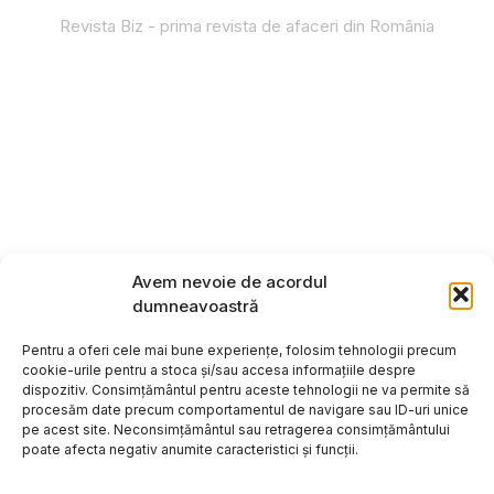
Revista Biz - prima revista de afaceri din România
Avem nevoie de acordul
dumneavoastră
Pentru a oferi cele mai bune experiențe, folosim tehnologii precum
cookie-urile pentru a stoca și/sau accesa informațiile despre
dispozitiv. Consimțământul pentru aceste tehnologii ne va permite să
procesăm date precum comportamentul de navigare sau ID-uri unice
pe acest site. Neconsimțământul sau retragerea consimțământului
poate afecta negativ anumite caracteristici și funcții.