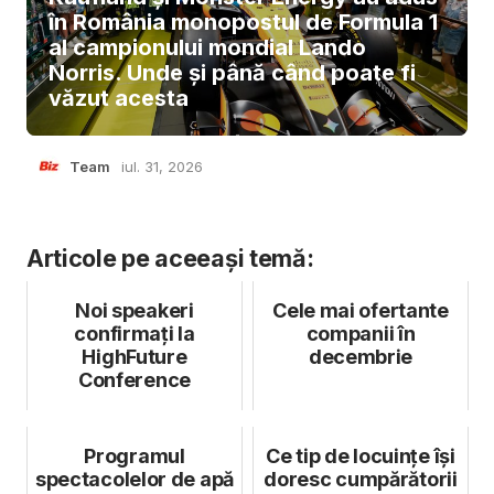
în România monopostul de Formula 1
al campionului mondial Lando
Norris. Unde și până când poate fi
văzut acesta
Team
iul. 31, 2026
Articole pe aceeași temă:
Noi speakeri
Cele mai ofertante
confirmaţi la
companii în
HighFuture
decembrie
Conference
Programul
Ce tip de locuințe își
spectacolelor de apă
doresc cumpărătorii