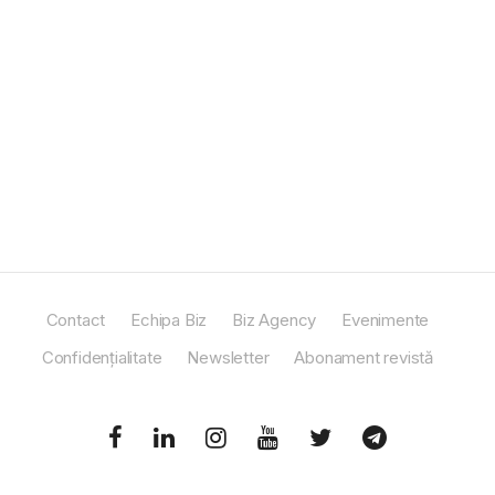
Contact
Echipa Biz
Biz Agency
Evenimente
Confidențialitate
Newsletter
Abonament revistă