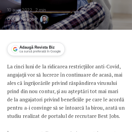
10 aug. 2022
2
min
Ovidiu Neagoe
Adaugă Revista Biz
ca sursă preferată în Google
La cinci luni de la ridicarea restricțiilor anti-Covid,
Angajații români nu sunt pregătiți să
angajații vor să lucreze în continuare de acasă, mai
ales că îngrijorările privind răspândirea virusului
prind din nou contur, și au așteptări tot mai mari
de la angajatori privind beneficiile pe care le acordă
pentru a-i convinge să se întoarcă la birou, arată un
studiu realizat de portalul de recrutare Best Jobs.