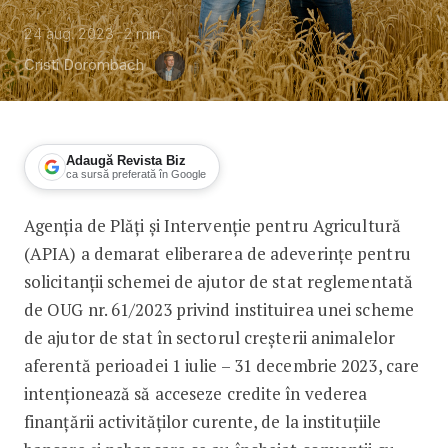
24 aug. 2023
2
min
Cristi Dorombach
Adaugă Revista Biz
ca sursă preferată în Google
Agenția de Plăți și Intervenție pentru Agricultură
APIA oferă adeverințe fermierilor car
(APIA) a demarat eliberarea de adeverințe pentru
solicitanții schemei de ajutor de stat reglementată
de OUG nr. 61/2023 privind instituirea unei scheme
de ajutor de stat în sectorul creșterii animalelor
aferentă perioadei 1 iulie – 31 decembrie 2023, care
intenționează să acceseze credite în vederea
finanțării activităților curente, de la instituțiile