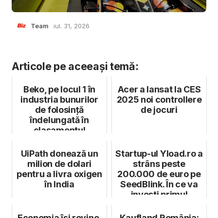
Team
iul. 31, 2026
Articole pe aceeași temă:
Beko, pe locul 1 în
Acer a lansat la CES
industria bunurilor
2025 noi controllere
de folosință
de jocuri
îndelungată în
clasamentul
Corporate Knights
Gl...
UiPath donează un
Startup-ul Yload.ro a
milion de dolari
strâns peste
pentru a livra oxigen
200.000 de euro pe
în India
SeedBlink. În ce va
investi primul
marketplace...
Economia își revine.
Kaufland România: