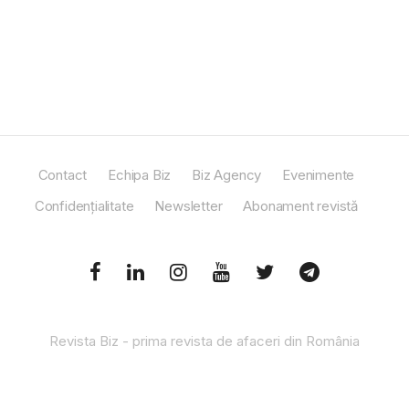
Contact
Echipa Biz
Biz Agency
Evenimente
Confidențialitate
Newsletter
Abonament revistă
Revista Biz - prima revista de afaceri din România