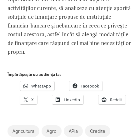
activităților curente, să analizeze cu atenție sporită
soluțiile de finanțare propuse de instituțiile
financiar-bancare și nebancare în ceea ce privește
costul acestora, astfel încât să aleagă modalitățile
de finanțare care răspund cel mai bine necesităților
proprii.
Împărtășește cu audiența ta:
WhatsApp
Facebook
X
LinkedIn
Reddit
Agricultura
Agro
APia
Credite