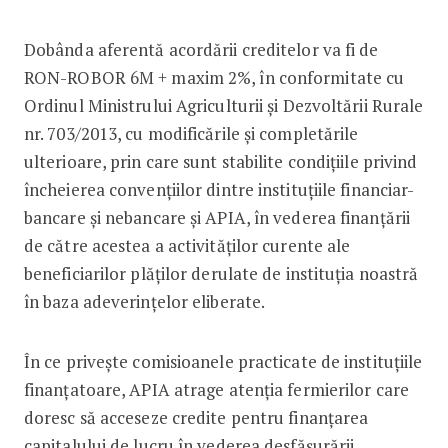
Dobânda aferentă acordării creditelor va fi de
RON-ROBOR 6M + maxim 2%, în conformitate cu
Ordinul Ministrului Agriculturii și Dezvoltării Rurale
nr. 703/2013, cu modificările și completările
ulterioare, prin care sunt stabilite condițiile privind
încheierea convențiilor dintre instituțiile financiar-
bancare și nebancare și APIA, în vederea finanțării
de către acestea a activităților curente ale
beneficiarilor plăților derulate de instituția noastră
în baza adeverințelor eliberate.
În ce privește comisioanele practicate de instituțiile
finanțatoare, APIA atrage atenția fermierilor care
doresc să acceseze credite pentru finanțarea
capitalului de lucru în vederea desfășurării