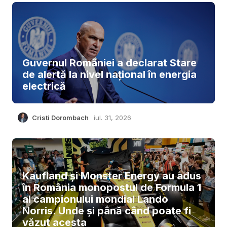
Guvernul României a declarat Stare
de alertă la nivel național în energia
electrică
Cristi Dorombach
iul. 31, 2026
Kaufland și Monster Energy au adus
în România monopostul de Formula 1
al campionului mondial Lando
Norris. Unde și până când poate fi
văzut acesta