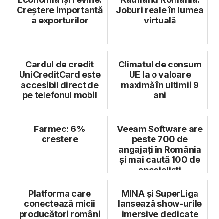
Creștere importantă
Joburi reale în lumea
a exporturilor
virtuală
Cardul de credit
Climatul de consum
UniCreditCard este
UE la o valoare
accesibil direct de
maximă în ultimii 9
pe telefonul mobil
ani
Farmec: 6%
Veeam Software are
crestere
peste 700 de
angajați în România
și mai caută 100 de
specialiști
Platforma care
MINA și SuperLiga
conectează micii
lansează show-urile
producători români
imersive dedicate