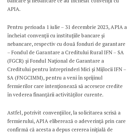
bancare și nebancare ce au încheiat convenții cu
APIA.
Pentru perioada 1 iulie – 31 decembrie 2023, APIA a
încheiat convenții cu instituțiile bancare și
nebancare, respectiv cu două fonduri de garantare
– Fondul de Garantare a Creditului Rural IFN – SA
(FGCR) și Fondul Național de Garantare a
Creditului pentru întreprinderi Mici și Mijlocii IFN –
SA (FNGCIMM), pentru a veni în sprijinul
fermierilor care intenționează să acceseze credite
în vederea finanțării activităților curente.
Astfel, potrivit convențiilor, la solicitarea scrisă a
fermierului, APIA eliberează o adeverință prin care
confirmă că acesta a depus cererea inițială de