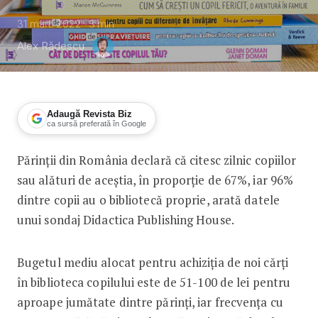
31 mart. 2022
3
min
Alex Rădescu
Adaugă Revista Biz
ca sursă preferată în Google
Părinții din România declară că citesc zilnic copiilor
Aproape 70% dintre părinții din Români
sau alături de aceștia, în proporție de 67%, iar 96%
dintre copii au o bibliotecă proprie, arată datele
unui sondaj Didactica Publishing House.
Bugetul mediu alocat pentru achiziția de noi cărți
în biblioteca copilului este de 51-100 de lei pentru
aproape jumătate dintre părinți, iar frecvența cu