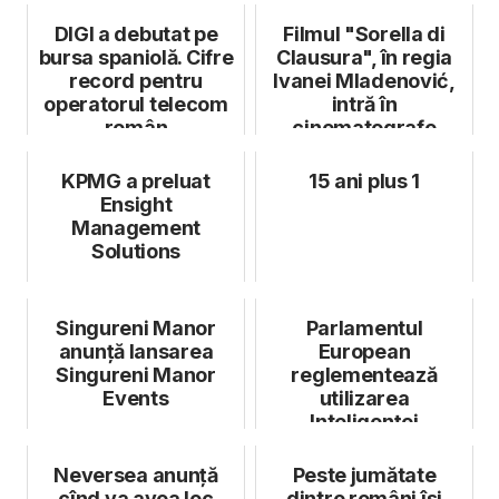
Rom...
DIGI a debutat pe
Filmul "Sorella di
bursa spaniolă. Cifre
Clausura", în regia
record pentru
Ivanei Mladenović,
operatorul telecom
intră în
român
cinematografe
KPMG a preluat
15 ani plus 1
Ensight
Management
Solutions
Singureni Manor
Parlamentul
anunță lansarea
European
Singureni Manor
reglementează
Events
utilizarea
Inteligenței
Artificiale
Neversea anunță
Peste jumătate
cînd va avea loc
dintre români își