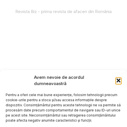
Revista Biz - prima revista de afaceri din România
Avem nevoie de acordul
dumneavoastră
Pentru a oferi cele mai bune experiențe, folosim tehnologii precum
cookie-urile pentru a stoca și/sau accesa informațiile despre
dispozitiv. Consimțământul pentru aceste tehnologii ne va permite să
procesăm date precum comportamentul de navigare sau ID-uri unice
pe acest site. Neconsimțământul sau retragerea consimțământului
poate afecta negativ anumite caracteristici și funcții.