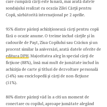
care cumpără cărți este lunară, mai arată datele
sondajului realizat cu ocazia Zilei Cărții pentru
Copii, sărbătorită internațional pe 2 aprilie.
95% dintre părinți achiziționează cărți pentru copii
fără o ocazie anume. O treime includ cărțile și în
cadourile de Pașt, Ziua Copilului sau Crăciun și un
procent similar la aniversări, arată datele oferite de
editura DPH
. Majoritatea aleg în special cărți de
ficțiune (88%), însă mai mult de jumătate includ în
achiziția de carte și titluri de dezvoltare personală
(54%) sau enciclopedii și cărți de non-ficțiune
(51%).
80% dintre părinți văd în a citi un moment de
conectare cu copilul, aproape jumătate alegând