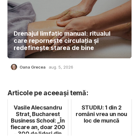
Drenajul limfatic manual: ritualul
care repornește circulația și
redefinește starea de bine
Oana Grecea
aug. 5, 2026
Articole pe aceeași temă:
Vasile Alecsandru
STUDIU: 1 din 2
Strat, Bucharest
români vrea un nou
Business School: „În
loc de muncă
fiecare an, doar 200
– 300 de lideri din