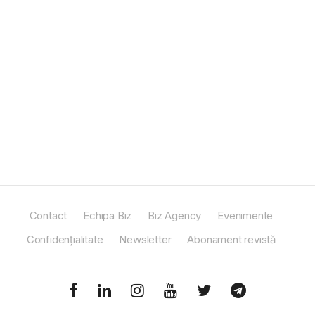
Contact
Echipa Biz
Biz Agency
Evenimente
Confidențialitate
Newsletter
Abonament revistă