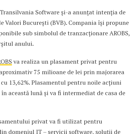
nsilvania Software și-a anunțat intenția de
până la sfârșitul lui 2021 pe pia
 de Valori București (BVB). Compania își propune
disponibile sub simbolul de tranzacționare AROBS,
rșitul anului.
ROBS
va realiza un plasament privat pentru
 aproximativ 75 milioane de lei prin majorarea
i cu 13,62%. Plasamentul pentru noile acțiuni
în această lună și va fi intermediat de casa de
samentului privat va fi utilizat pentru
in domeniul IT – servicii software, soluții de