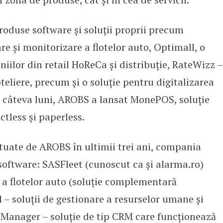
oduse software și soluții proprii precum
re și monitorizare a flotelor auto, Optimall, o
ilor din retail HoReCa și distribuție, RateWizz –
teliere, precum și o soluție pentru digitalizarea
 câteva luni, AROBS a lansat MonePOS, soluție
ctless și paperless.
ctuate de AROBS în ultimii trei ani, compania
software: SASFleet (cunoscut ca și alarma.ro)
a flotelor auto (soluție complementară
– soluții de gestionare a resurselor umane și
ftManager – soluție de tip CRM care funcționează