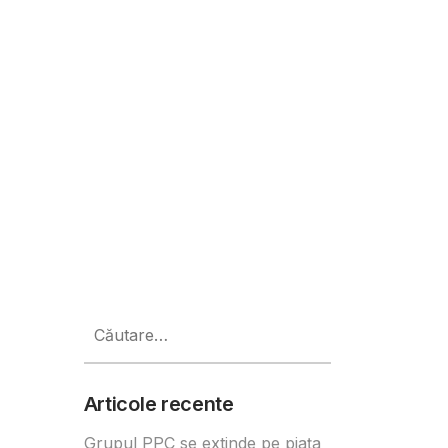
ța AeRO, dar va realiza înainte un
Caută
după:
Articole recente
Grupul PPC se extinde pe piața