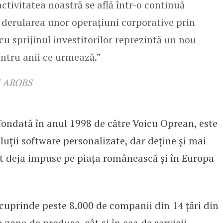
activitatea noastră se află într-o continuă
i derularea unor operațiuni corporative prin
 cu sprijinul investitorilor reprezintă un nou
entru anii ce urmează.”
al AROBS
ondată în anul 1998 de către Voicu Oprean, este
luții software personalizate, dar deține și mai
nt deja impuse pe piața românească și în Europa
 cuprinde peste 8.000 de companii din 14 țări din
 zona de produse, cât și în cea de servicii.