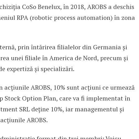
achiziția CoSo Benelux, în 2018, AROBS a deschis
meniul RPA (robotic process automation) în zona
ernă, prin întărirea filialelor din Germania și
rea unei filiale în America de Nord, precum și
e expertiză și specializări.
n acțiunile AROBS, 10% sunt acțiuni ce urmează
tip Stock Option Plan, care va fi implementat în
stment SRL deține 10%, iar managementul și
 acțiunile AROBS.
dministrație format din trei membri: Voicu