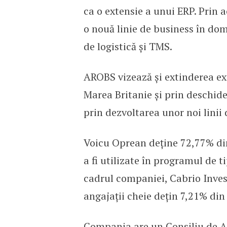
ca o extensie a unui ERP. Prin 
o nouă linie de business în do
de logistică și TMS.
AROBS vizează și extinderea ext
Marea Britanie și prin deschide
prin dezvoltarea unor noi linii d
Voicu Oprean deține 72,77% di
a fi utilizate în programul de 
cadrul companiei, Cabrio Inve
angajații cheie dețin 7,21% din
Compania are un Consiliu de A