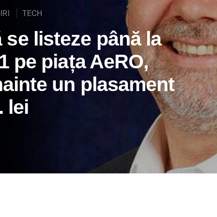
IRI
TECH
se listeze până la
021 pe piața AeRO,
înainte un plasament
 lei