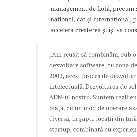
management de flotă, precum și
național, cât și internațional,
accelera creșterea și își va con
„Am reușit să combinăm, sub o 
dezvoltare software, cu zona de
2002, acest proces de dezvoltar
intelectuală. Dezvoltarea de sol
ADN-ul nostru. Suntem rezilienț
piață, cu un mod de operare axa
diversă, în șapte locații din țar
startup, combinată cu experienț