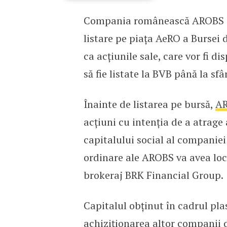
Compania românească AROBS Tra
AROBS vrea să se listeze 
listare pe piața AeRO a Bursei
ca acțiunile sale, care vor fi 
să fie listate la BVB până la sfâ
Înainte de listarea pe bursă,
A
acțiuni cu intenția de a atrage
capitalului social al companie
ordinare ale AROBS va avea loc 
brokeraj BRK Financial Group.
Capitalul obținut în cadrul pla
achiziționarea altor companii d