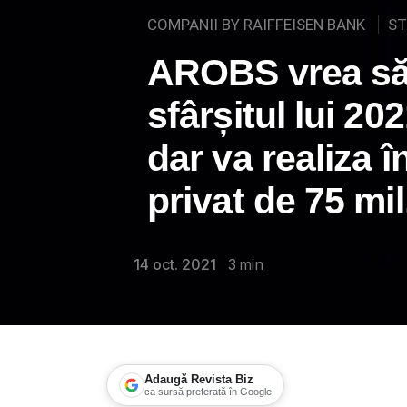
COMPANII BY RAIFFEISEN BANK
ST
AROBS vrea să 
sfârșitul lui 2
dar va realiza 
privat de 75 mil.
14 oct. 2021
3
min
Adaugă Revista Biz
ca sursă preferată în Google