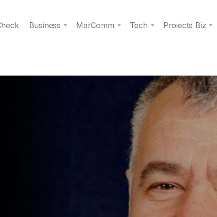
 Check
Business
MarComm
Tech
Proiecte Biz