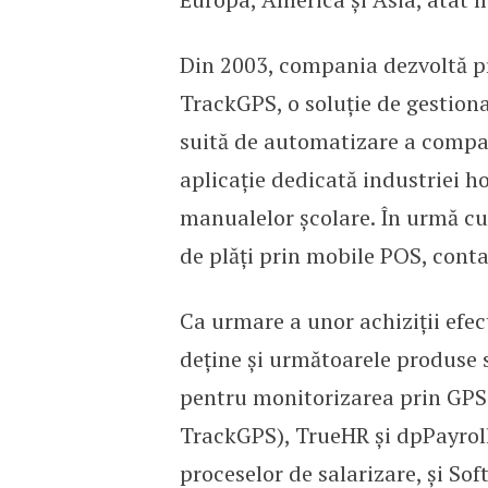
Din 2003, compania dezvoltă pr
TrackGPS, o soluție de gestiona
suită de automatizare a compani
aplicație dedicată industriei ho
manualelor școlare. În urmă cu
de plăți prin mobile POS, conta
Ca urmare a unor achiziții efe
deține și următoarele produse 
pentru monitorizarea prin GPS 
TrackGPS), TrueHR și dpPayroll 
proceselor de salarizare, și So