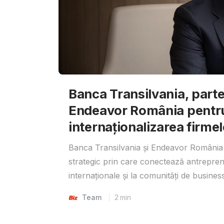
Banca Transilvania, parte
Endeavor România pentr
internaționalizarea firmel
Banca Transilvania și Endeavor România 
strategic prin care conectează antrepreno
internaționale și la comunități de business
Team
2
min