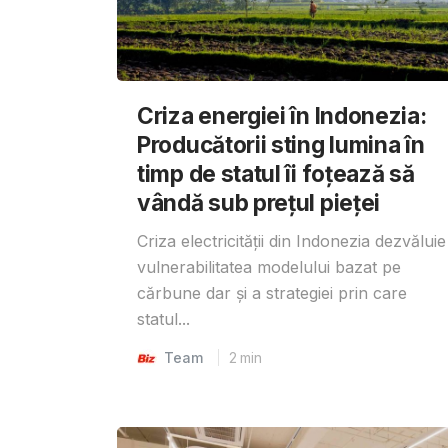
Criza energiei în Indonezia:
Producătorii sting lumina în
timp de statul îi foțează să
vândă sub prețul pieței
Criza electricității din Indonezia dezvăluie
vulnerabilitatea modelului bazat pe
cărbune dar și a strategiei prin care
statul...
Team
2
min