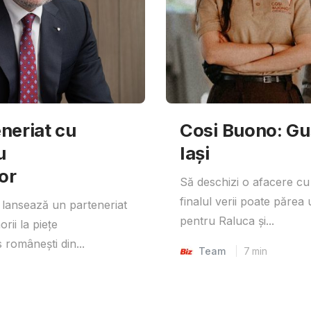
neriat cu
Cosi Buono: Gust
u
Iași
or
Să deschizi o afacere cu
finalul verii poate părea 
lansează un parteneriat
pentru Raluca și...
rii la piețe
 românești din...
Team
7
min