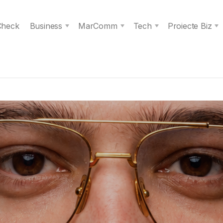
 Check
Business
MarComm
Tech
Proiecte Biz
s spiritul unei