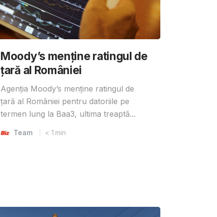
Moody’s menține ratingul de
țară al României
Agenția Moody’s menține ratingul de
țară al României pentru datoriile pe
termen lung la Baa3, ultima treaptă...
Team
< 1
min