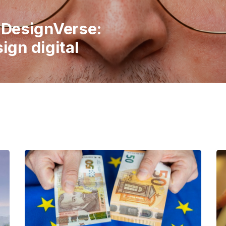
italiene în
 publicul să
imple ale vieții