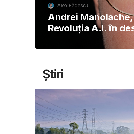
autentice piazzette 
București, invitând
savureze plăcerile s
Știri