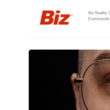
Biz Reality
Evenimente
Gabriel Barliga
Birra Moretti® a adu