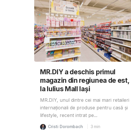
MR.DIY a deschis primul
magazin din regiunea de est,
la Iulius Mall Iași
MR.DIY, unul dintre cei mai mari retaileri
internaționali de produse pentru casă și
lifestyle, recent intrat pe...
Cristi Dorombach
3
min