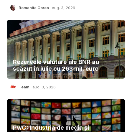
Romanita Oprea
aug. 3, 2026
Rezervele valutare ale BNR au
scăzut în iulie cu 263 mil. euro
Team
aug. 3, 2026
PwC: Industria de media și