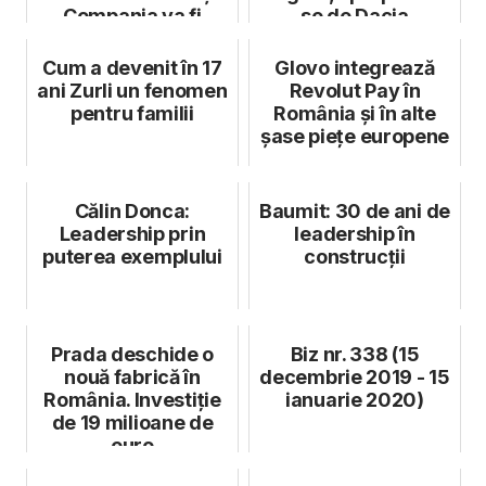
Compania va fi
se de Dacia
dizolvată
Cum a devenit în 17
Glovo integrează
ani Zurli un fenomen
Revolut Pay în
pentru familii
România și în alte
șase piețe europene
Călin Donca:
Baumit: 30 de ani de
Leadership prin
leadership în
puterea exemplului
construcții
Prada deschide o
Biz nr. 338 (15
nouă fabrică în
decembrie 2019 - 15
România. Investiție
ianuarie 2020)
de 19 milioane de
euro