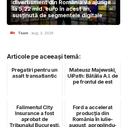
divertisment din România va ajunge
la 5,22 mld. euro în acest an,
susținută de segmentele digitale
Team
aug. 3, 2026
Articole pe aceeași temă:
Pregatiri pentru un
Mateusz Majewski,
asalt transatlantic
UiPath: Bătălia A.I. de
pe frontul de est
Falimentul City
Ford a accelerat
Insurance a fost
producția din
aprobat de
România în iulie-
Tribunalul București.
august, apropiindu-