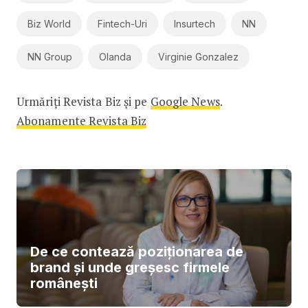
Biz World
Fintech-Uri
Insurtech
NN
NN Group
Olanda
Virginie Gonzalez
Urmăriți Revista Biz și pe
Google News
.
Abonamente Revista Biz
De ce contează poziționarea de
brand și unde greșesc firmele
românești