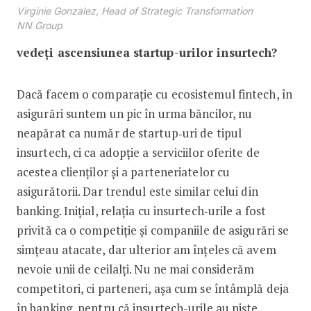
Virginie Gonzalez, Head of Strategic Transformation
NN Group
vedeți ascensiunea startup-urilor insurtech?
Dacă facem o comparație cu ecosistemul fintech, în
asigurări suntem un pic în urma băncilor, nu
neapărat ca număr de startup‑uri de tipul
insurtech, ci ca adopție a serviciilor oferite de
acestea clienților și a parteneriatelor cu
asigurătorii. Dar trendul este similar celui din
banking. Inițial, relația cu insurtech‑urile a fost
privită ca o competiție și companiile de asigurări se
simțeau atacate, dar ulterior am înțeles că avem
nevoie unii de ceilalți. Nu ne mai considerăm
competitori, ci parteneri, așa cum se întâmplă deja
în banking, pentru că insurtech-urile au niște