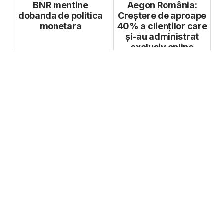
BNR mentine
Aegon România:
dobanda de politica
Creștere de aproape
monetara
40% a clienților care
și-au administrat
exclusiv online
asigurări...