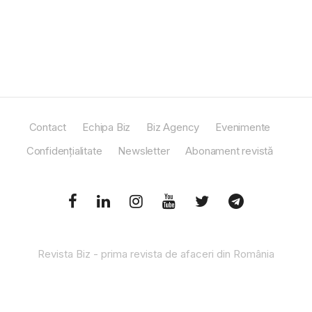
Contact
Echipa Biz
Biz Agency
Evenimente
Confidențialitate
Newsletter
Abonament revistă
Revista Biz - prima revista de afaceri din România