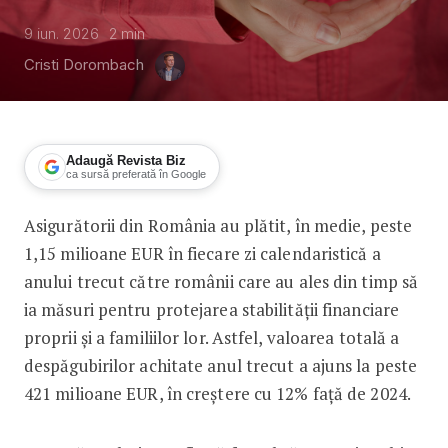
9 iun. 2026
2
min
Cristi Dorombach
Adaugă Revista Biz
ca sursă preferată în Google
Asigurătorii din România au plătit, în medie, peste
Asigurătorii din România au plătit, în 
1,15 milioane EUR în fiecare zi calendaristică a
anului trecut către românii care au ales din timp să
ia măsuri pentru protejarea stabilității financiare
proprii și a familiilor lor. Astfel, valoarea totală a
despăgubirilor achitate anul trecut a ajuns la peste
421 milioane EUR, în creștere cu 12% față de 2024.