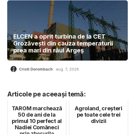
ELCEN a oprit turbina de la CET
Grozăvești din cauza temperaturii
prea mari din râul Argeș
Cristi Dorombach
aug. 7, 2026
Articole pe aceeași temă:
TAROM marchează
Agroland, creșteri
50 de ani de la
pe toate cele trei
primul 10 perfect al
divizii
Nadiei Comăneci
prin zborurile