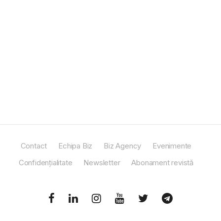
Contact
Echipa Biz
Biz Agency
Evenimente
Confidențialitate
Newsletter
Abonament revistă