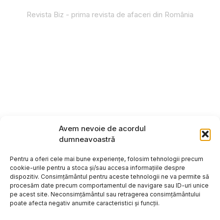
Revista Biz - prima revista de afaceri din România
Avem nevoie de acordul
dumneavoastră
Pentru a oferi cele mai bune experiențe, folosim tehnologii precum
cookie-urile pentru a stoca și/sau accesa informațiile despre
dispozitiv. Consimțământul pentru aceste tehnologii ne va permite să
procesăm date precum comportamentul de navigare sau ID-uri unice
pe acest site. Neconsimțământul sau retragerea consimțământului
poate afecta negativ anumite caracteristici și funcții.