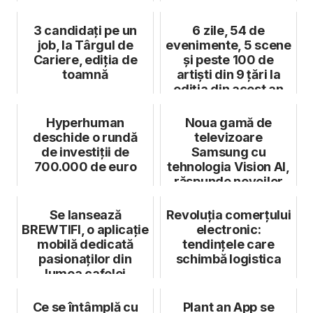
aniversare RO10 ...
3 candidați pe un
6 zile, 54 de
job, la Târgul de
evenimente, 5 scene
Cariere, ediția de
și peste 100 de
toamnă
artiști din 9 țări la
ediția din acest an
Brașov J...
Hyperhuman
Noua gamă de
deschide o rundă
televizoare
de investiții de
Samsung cu
700.000 de euro
tehnologia Vision AI,
răspunde nevoilor
utilizatorilor
Se lansează
Revoluția comerțului
BREWTIFI, o aplicație
electronic:
mobilă dedicată
tendințele care
pasionaților din
schimbă logistica
lumea cafelei
Ce se întâmplă cu
Plant an App se