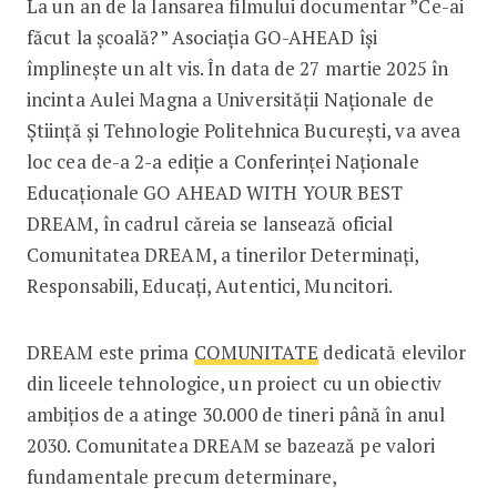
La un an de la lansarea filmului documentar ”Ce-ai
făcut la școală?” Asociația GO-AHEAD își
împlinește un alt vis. În data de 27 martie 2025 în
incinta Aulei Magna a Universității Naționale de
Știință și Tehnologie Politehnica București, va avea
loc cea de-a 2-a ediție a Conferinței Naționale
Educaționale GO AHEAD WITH YOUR BEST
DREAM, în cadrul căreia se lansează oficial
Comunitatea DREAM, a tinerilor Determinați,
Responsabili, Educați, Autentici, Muncitori.
DREAM este prima
COMUNITATE
dedicată elevilor
din liceele tehnologice, un proiect cu un obiectiv
ambițios de a atinge 30.000 de tineri până în anul
2030. Comunitatea DREAM se bazează pe valori
fundamentale precum determinare,