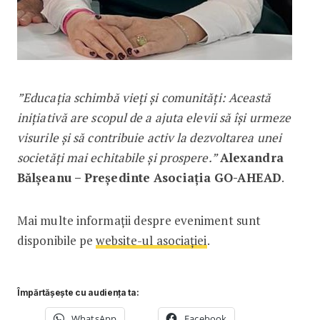
”Educația schimbă vieți și comunități: Această
inițiativă are scopul de a ajuta elevii să își urmeze
visurile și să contribuie activ la dezvoltarea unei
societăți mai echitabile și prospere.”
Alexandra
Bălșeanu – Președinte Asociația GO-AHEAD
.
Mai multe informații despre eveniment sunt
disponibile pe
website-ul asociației
.
Împărtășește cu audiența ta:
WhatsApp
Facebook