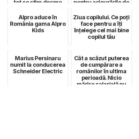
tot ce știm despre
pentru asigurările de
leadersh...
viață
Alpro aduce în
Ziua copilului. Ce poți
România gama Alpro
face pentru a îți
Kids
înțelege cel mai bine
copilul tău
Marius Persinaru
Cât a scăzut puterea
numit la conducerea
de cumpărare a
Schneider Electric
românilor în ultima
perioadă. Nicio
mărire salarială nu
acoperă ...