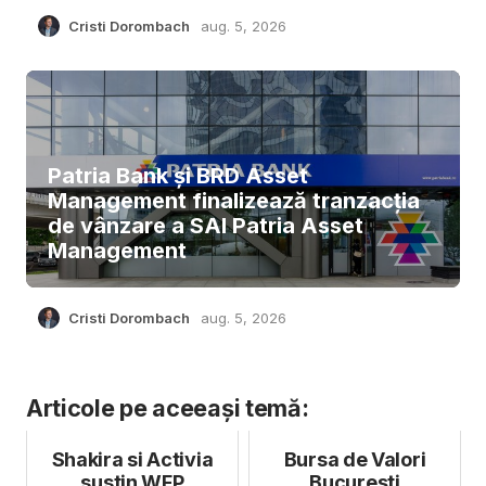
Cristi Dorombach
aug. 5, 2026
Patria Bank și BRD Asset
Management finalizează tranzacția
de vânzare a SAI Patria Asset
Management
Cristi Dorombach
aug. 5, 2026
Articole pe aceeași temă:
Shakira si Activia
Bursa de Valori
sustin WFP
București