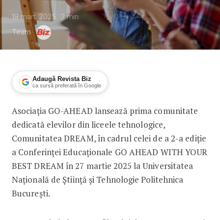
19 mart. 2025
2
min
Team
Adaugă Revista Biz
ca sursă preferată în Google
Asociația GO-AHEAD lansează prima comunitate
A doua ediție a Conferinței Educațion
dedicată elevilor din liceele tehnologice,
Comunitatea DREAM, în cadrul celei de a 2-a ediție
a Conferinței Educaționale GO AHEAD WITH YOUR
BEST DREAM în 27 martie 2025 la Universitatea
Națională de Știință și Tehnologie Politehnica
București.