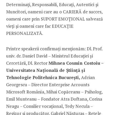
Determinați, Responsabili, Educați, Autentici și
Muncitori, oameni care au o CARIERĂ de succes,
oameni care prin SUPORT EMOȚIONAL salvează
vieți și oameni care fac EDUCAȚIE
PERSONALIZATĂ.
Printre speakerii confirmați menționăm: Dl. Prof.
univ. dr. Daniel David – Ministrul Educației și
Cercetării, Dl. Rector
Mihnea Cosmin Costoiu –
Universitatea Națională de Știință și
Tehnologie Politehnica București,
Adrian
Georgescu – Director Enterprise Accounts
Microsoft România, Mihai Copăceanu – Psiholog,
Emil Munteanu – Fondator Atra Doftana, Corina
Neagu – Consilier vocațional, Tedy Necula –
Regizor și producător, Gabriel Năsturaș – Rețele