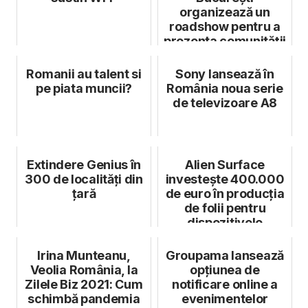
organizează un
roadshow pentru a
prezenta comunității
de afaceri soluții p...
Romanii au talent si
Sony lansează în
pe piata muncii?
România noua serie
de televizoare A8
Extindere Genius în
Alien Surface
300 de localități din
investește 400.000
țară
de euro în producția
de folii pentru
dispozitivele
electronice
Irina Munteanu,
Groupama lansează
Veolia România, la
opțiunea de
Zilele Biz 2021: Cum
notificare online a
schimbă pandemia
evenimentelor