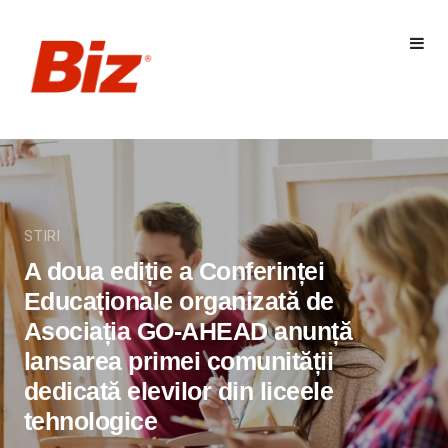
STIRI
A doua ediție a Conferinței
Educaționale organizată de
Asociația GO-AHEAD anunță
lansarea primei comunității
dedicată elevilor din liceele
tehnologice