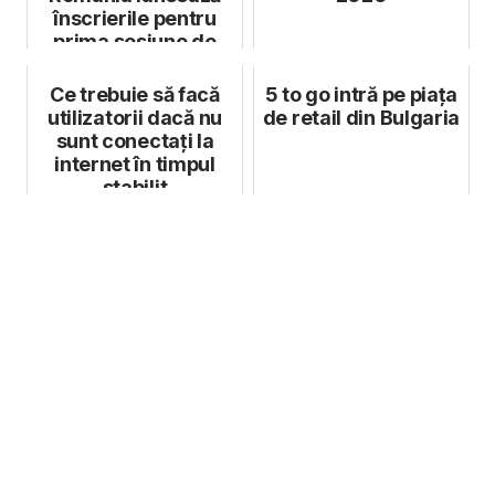
înscrierile pentru
prima sesiune de
granturi din 2023
Ce trebuie să facă
5 to go intră pe piața
utilizatorii dacă nu
de retail din Bulgaria
sunt conectați la
internet în timpul
stabilit