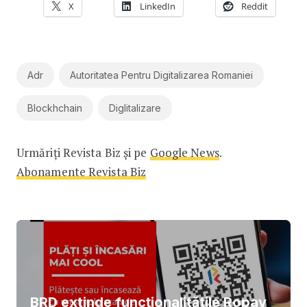
X
LinkedIn
Reddit
Adr
Autoritatea Pentru Digitalizarea Romaniei
Blockhchain
Diglitalizare
Urmăriți Revista Biz și pe
Google News
.
Abonamente Revista Biz
BRD extinde funcționalitățile Ropay