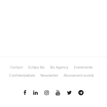
Contact
Echipa Biz
Biz Agency
Evenimente
Confidențialitate
Newsletter
Abonament revistă