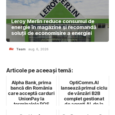
Leroy Merlin reduce consumul de
energie în magazine și recomandă
soluții de economisire a energiei
Team
aug. 6, 2026
Articole pe aceeași temă:
Alpha Bank, prima
OptiComm.AI
bancă din România
lansează primul ciclu
care acceptă carduri
de vânzări B2B
UnionPay la
complet gestionat
terminalele POS
de agenți AI, de la
prospectare l...