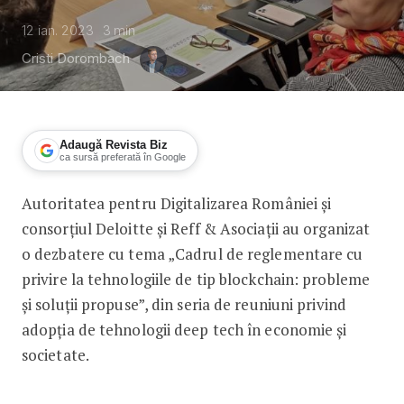
12 ian. 2023
3
min
Cristi Dorombach
Adaugă Revista Biz
ca sursă preferată în Google
Autoritatea pentru Digitalizarea României și
Autoritatea pentru Digitalizarea Româ
consorțiul Deloitte și Reff & Asociații au organizat
o dezbatere cu tema „Cadrul de reglementare cu
privire la tehnologiile de tip blockchain: probleme
și soluții propuse”, din seria de reuniuni privind
adopţia de tehnologii deep tech în economie şi
societate.