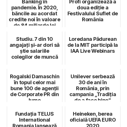
Banking în
Profi organizează a
pandemie. În 2020,
doua ediție a
băncile au acordat
Festivalului Suflet de
credite noi în valoare
România
de 84 miliarde lei
Studiu. 7 din 10
Loredana Pădurean
angajați și-ar dori să
de la MIT participă la
știe salariile
IAA Live Webinars
colegilor de muncă
Rogalski Damaschin
Unilever serbează
în topul celor mai
30 de ani în
bune 100 de agenții
România, prin
de Corporate PR din
campania „Tradiția
lume
de a face bine”
Fundația TELUS
Heineken, berea
International
oficială UEFA EURO
Romania lansează
2020