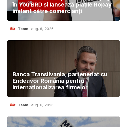
în You BRD și lansează plățile Ropay
instant către comercianți
Team
aug. 6, 2026
Banca Transilvania, parteneriat cu
Endeavor România pentru
internaționalizarea firmelor
Team
aug. 6, 2026