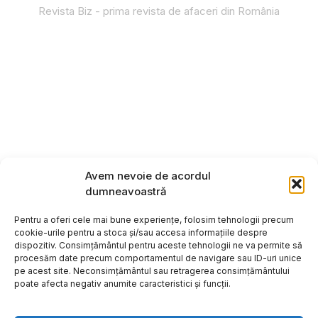
Revista Biz - prima revista de afaceri din România
Avem nevoie de acordul
dumneavoastră
Pentru a oferi cele mai bune experiențe, folosim tehnologii precum
cookie-urile pentru a stoca și/sau accesa informațiile despre
dispozitiv. Consimțământul pentru aceste tehnologii ne va permite să
procesăm date precum comportamentul de navigare sau ID-uri unice
pe acest site. Neconsimțământul sau retragerea consimțământului
poate afecta negativ anumite caracteristici și funcții.