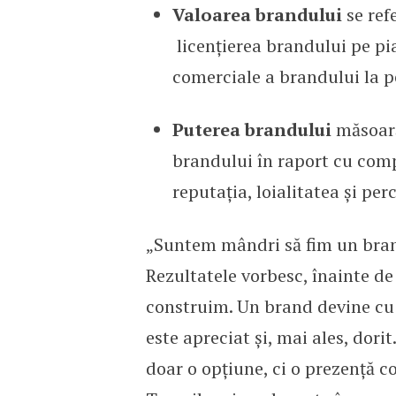
Valoarea brandului
se ref
licențierea brandului pe pia
comerciale a brandului la 
Puterea brandului
măsoară 
brandului în raport cu comp
reputația, loialitatea și per
„Suntem mândri să fim un bran
Rezultatele vorbesc, înainte de 
construim. Un brand devine cu 
este apreciat și, mai ales, dor
doar o opțiune, ci o prezență co