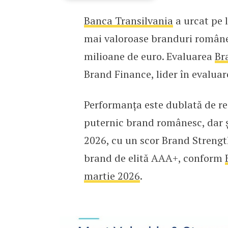
Banca Transilvania
a urcat pe l
Banca Transilvania a urc
mai valoroase branduri româneșt
milioane de euro. Evaluarea
Br
Brand Finance, lider în evaluar
Performanța este dublată de re
puternic brand românesc, dar ș
2026, cu un scor Brand Strength
brand de elită AAA+, conform
martie 2026
.