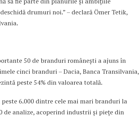
 să fie parte din planurile și ambițiile
 deschidă drumuri noi.” – declară Ömer Tetik,
lvania.
portante 50 de branduri românești a ajuns în
rimele cinci branduri – Dacia, Banca Transilvania,
intă peste 54% din valoarea totală.
peste 6.000 dintre cele mai mari branduri la
0 de analize, acoperind industrii și piețe din