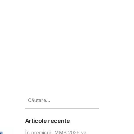
valoroase branduri românești
Caută
după:
Articole recente
În premieră, MMB 2026 va