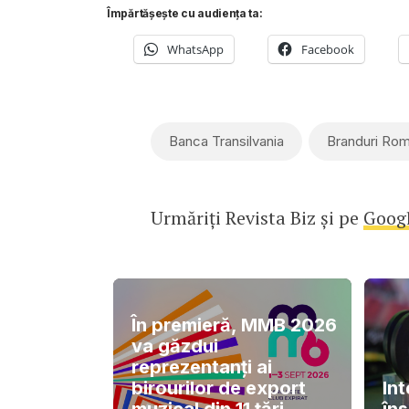
Împărtășește cu audiența ta:
WhatsApp
Facebook
Banca Transilvania
Branduri Rom
Urmăriți Revista Biz și pe
Goog
În premieră, MMB 2026
va găzdui
reprezentanți ai
birourilor de export
In
muzical din 11 țări
îns