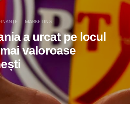
FINANȚE
MARKETING
nia a urcat pe locul
r mai valoroase
ești