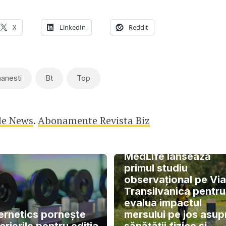
X
LinkedIn
Reddit
anesti
Bt
Top
le News
.
Abonamente Revista Biz
MedLife lansează
primul studiu
observațional pe Via
Transilvanica pentru
evalua impactul
ternetics pornește
mersului pe jos asup
crierile pentru ediția
sănătății fizice și