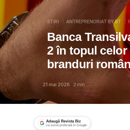
STIRI
ANTREPRENORIAT BY BT
Banca Transilva
2 în topul celo
branduri român
21 mai 2026
2
min
Adaugă Revista Biz
ca sursă preferată în Google