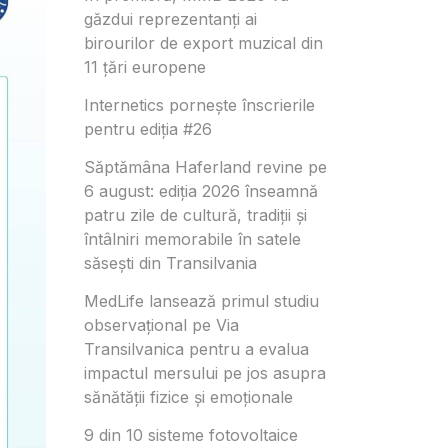
găzdui reprezentanți ai
birourilor de export muzical din
11 țări europene
Internetics pornește înscrierile
pentru ediția #26
Săptămâna Haferland revine pe
6 august: ediția 2026 înseamnă
patru zile de cultură, tradiții și
întâlniri memorabile în satele
săsești din Transilvania
MedLife lansează primul studiu
observațional pe Via
Transilvanica pentru a evalua
impactul mersului pe jos asupra
sănătății fizice și emoționale
9 din 10 sisteme fotovoltaice