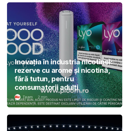
Inovația în industria nicotinei:
rezerve cu arome și nicotină,
fără tutun, pentru
consumatorii adulți
Team
2
min