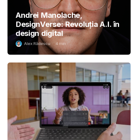
Andrei Manolache,
DesignVerse: Revoluția A.I. în
design digital
Alex Rădescu
4
min