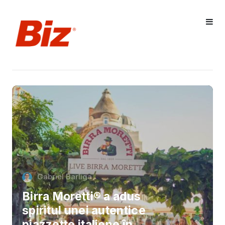
Gabriel Barliga
Birra Moretti® a adus
spiritul unei autentice
piazzette italiene în