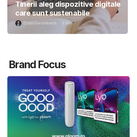
Tinerii aleg dispozitive digitale
care sunt sustenabile
Cristi Dorombach
3
min
Brand Focus