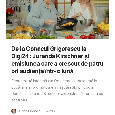
De la Conacul Grigorescu la
Digi24: Juranda Kirschner și
emisiunea care a crescut de patru
ori audiența într-o lună
Economistă întoarsă din Occident, autodidactă în
bucătărie și promotoare a mișcării Slow Food în
România, Juranda Kirschner a construit, împreună cu
soțul său...
Oana Grecea
4
min