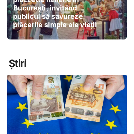
București, invitând
publicul să savureze
plăcerile simple ale vieții
Știri