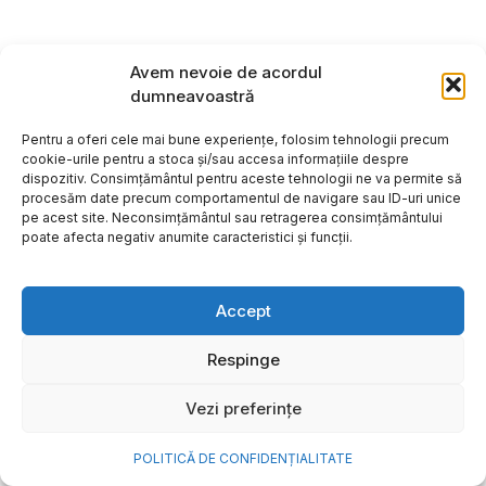
Avem nevoie de acordul
dumneavoastră
Pentru a oferi cele mai bune experiențe, folosim tehnologii precum
cookie-urile pentru a stoca și/sau accesa informațiile despre
dispozitiv. Consimțământul pentru aceste tehnologii ne va permite să
procesăm date precum comportamentul de navigare sau ID-uri unice
pe acest site. Neconsimțământul sau retragerea consimțământului
poate afecta negativ anumite caracteristici și funcții.
Accept
Cum transformi cele mai
Respinge
frumoase amintiri ale verii într-
Vezi preferințe
o bijuterie Pandora pe care o
porți zi de zi
POLITICĂ DE CONFIDENȚIALITATE