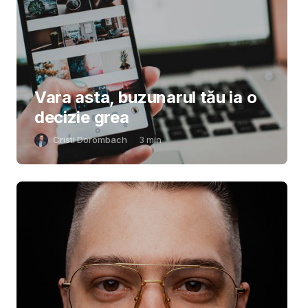
Vara asta, buzunarul tău ia o
decizie grea
Cristi Dorombach
3
min