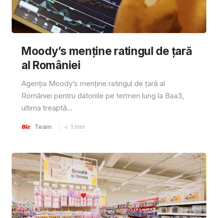
Moody’s menține ratingul de țară
al României
Agenția Moody’s menține ratingul de țară al
României pentru datoriile pe termen lung la Baa3,
ultima treaptă...
Team
< 1
min