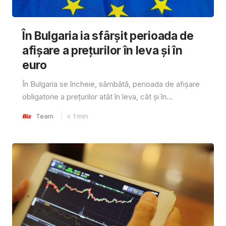
În Bulgaria ia sfârşit perioada de
afișare a prețurilor în ​​leva și în
euro
În Bulgaria se încheie, sâmbătă, perioada de afișare
obligatorie a prețurilor atât în ​​leva, cât și în...
Team
< 1
min