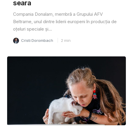
seara
Compania Donalam, membră a Grupului AFV
Beltrame, unul dintre liderii europeni în producția de
oțeluri speciale și...
Cristi Dorombach
2
min