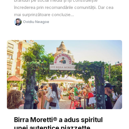
branduri pe social media și își construiește
încrederea prin recomandările comunității. Dar cea
mai surprinzătoare concluzie...
Ovidiu Neagoe
Birra Moretti® a adus spiritul
unei autentice piazzette