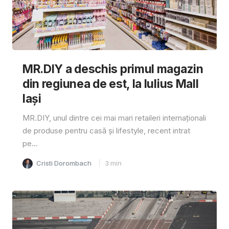
MR.DIY a deschis primul magazin
din regiunea de est, la Iulius Mall
Iași
MR.DIY, unul dintre cei mai mari retaileri internaționali
de produse pentru casă și lifestyle, recent intrat
pe...
Cristi Dorombach
3
min