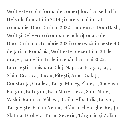
Wolt este o platformă de comerț local cu sediul în
Helsinki fondată în 2014 și care s-a alăturat
companiei DoorDash în 2022. Împreună, DoorDash,
Wolt și Deliveroo (companie achiziționată de
DoorDash în octombrie 2025) operează în peste 40
de țări. În România, Wolt este prezentă în 34 de
orașe și zone limitrofe începând cu mai 2025:
București, Timișoara, Cluj-Napoca, Brașov, Iași,
Sibiu, Craiova, Bacău, Pitești, Arad, Galați,
Constanța, Oradea, Târgu Mureș, Ploiești, Suceava,
Focșani, Botoșani, Baia Mare, Deva, Satu Mare,
Vaslui, Râmnicu Vâlcea, Brăila, Alba Iulia, Buzău,
Târgoviște, Piatra Neamț, Sfântu Gheorghe, Reșița,
Slatina, Drobeta-Turnu Severin, Târgu Jiu și Zalău.