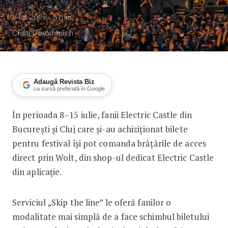
8 iul. 2026
3
min
Cristi Dorombach
Adaugă Revista Biz
ca sursă preferată în Google
În perioada 8–15 iulie, fanii Electric Castle din
Brățările de acces la Electric Castle vo
București și Cluj care și-au achiziționat bilete
pentru festival își pot comanda brățările de acces
direct prin Wolt, din shop-ul dedicat Electric Castle
din aplicație.
Serviciul „Skip the line” le oferă fanilor o
modalitate mai simplă de a face schimbul biletului