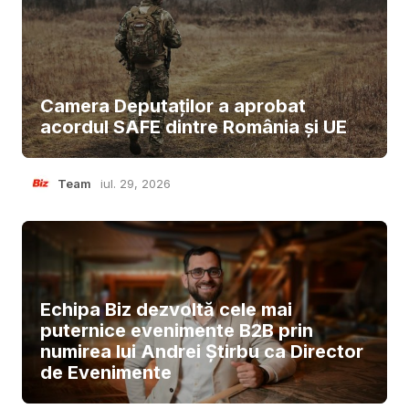
Camera Deputaților a aprobat
acordul SAFE dintre România și UE
Team
iul. 29, 2026
Echipa Biz dezvoltă cele mai
puternice evenimente B2B prin
numirea lui Andrei Știrbu ca Director
de Evenimente