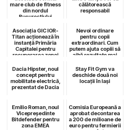
mare club de fitness
călătorească
din nordul
responsabil
Bucureștiului
Asociația GIC IOR-
Nevoi ordinare
Titan acționează în
pentru copii
instanță Primăria
extraordinari. Cum
Capitalei pentru
putem ajuta copiii să
recuperarea zonei
aibă rezultate mai
retroceda...
bune
Dacia Hipster, noul
Stay Fit Gym va
concept pentru
deschide două noi
mobilitate electrică,
locaţii în Iaşi
prezentat de Dacia
Emilio Roman, noul
Comisia Europeană a
Vicepreședinte
aprobat decontarea
Bitdefender pentru
a 200 de milioane de
zona EMEA
euro pentru fermierii