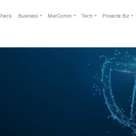
 Check
Business
MarComm
Tech
Proiecte Biz