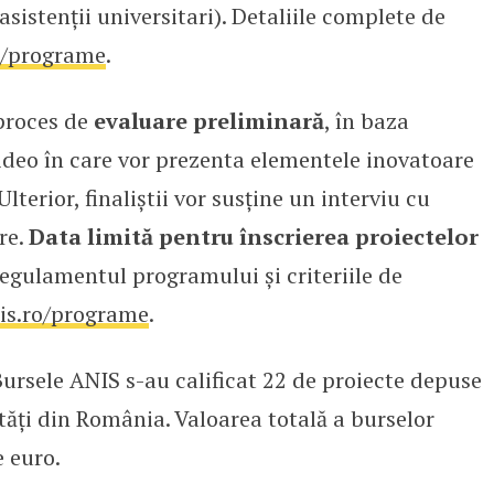
sistenții universitari). Detaliile complete de
o/programe
.
 proces de
evaluare preliminară
, în baza
 video în care vor prezenta elementele inovatoare
lterior, finaliștii vor susține un interviu cu
re.
Data limită pentru înscrierea proiectelor
 regulamentul programului și criteriile de
is.ro/programe
.
Bursele ANIS s-au calificat 22 de proiecte depuse
tăți din România. Valoarea totală a burselor
e euro.