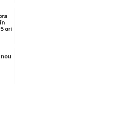
pra
în
5 ori
 nou