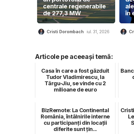
centrale regenerabile
ale
de 277,3 MW
în 
Cristi Dorombach
iul. 31, 2026
Cr
Articole pe aceeași temă:
Casa în care a fost găzduit
Banca
Tudor Vladimirescu, la
Târgu-Jiu, se vinde cu 2
milioane de euro
BizRemote: La Continental
Crist
România, întâlnirile interne
Le
cu participanți din locații
S
diferite sunt țin...