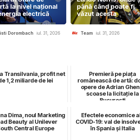
rtă la nivel național
până când poate fi
energia electrică
văzut acesta
isti Dorombach
iul. 31, 2026
Team
iul. 31, 2026
 Transilvania, profit net
Premieră pe piața
de 1,2 miliarde de lei
românească de artă: d
opere de Adrian Ghen
scoase la licitație la
București
ina Dima, noul Marketing
Efectele economice a
ad Beauty al Unilever
COVID-19: val de insolv
outh Central Europe
în Spania și Italia