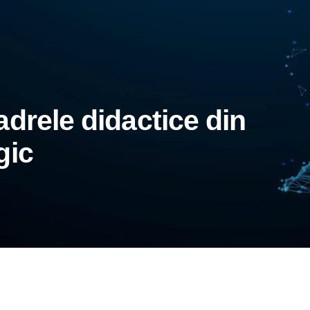
drele didactice din
gic