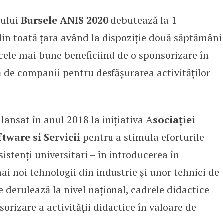
mului
Bursele ANIS 2020
debutează la 1
dactice din mediul tehnologic
din toată țara având la dispoziție două săptămâni
cele mai bune beneficiind de o sponsorizare în
ă de companii pentru desfășurarea activităților
ansat în anul 2018 la inițiativa A
sociaţiei
tware si Servicii
pentru a stimula eforturile
sistenți universitari – în introducerea în
ai noi tehnologii din industrie și unor tehnici de
 derulează la nivel național, cadrele didactice
sorizare a activității didactice în valoare de