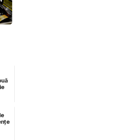
ouă
ie
le
ențe