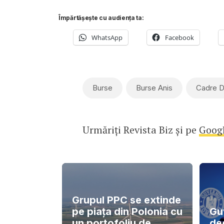
Împărtășește cu audiența ta:
WhatsApp
Facebook
Burse
Burse Anis
Cadre D
Urmăriți Revista Biz și pe
Goog
Grupul PPC se extinde
pe piața din Polonia cu
Gu
un portofoliu de
de