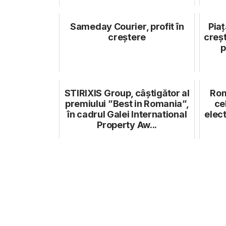
Sameday Courier‚ profit în
Piaț
creștere
creșt
p
STIRIXIS Group, câștigător al
Rom
premiului ”Best in Romania”,
ce
în cadrul Galei International
elect
Property Aw...