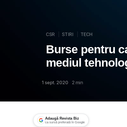
CSR
STIRI
TECH
Burse pentru ca
mediul tehnolo
1 sept. 2020
2
min
Adaugă Revista Biz
ca sursă preferată în Google