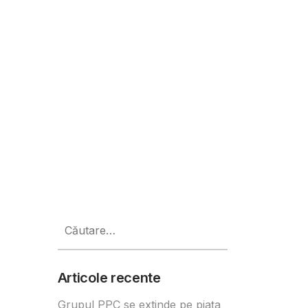
Caută
după:
Articole recente
Grupul PPC se extinde pe piața